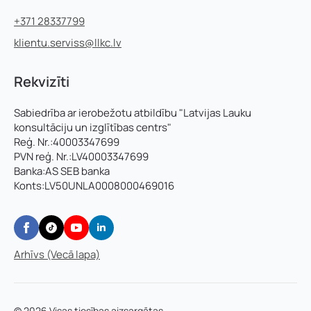
+371 28337799
klientu.serviss@llkc.lv
Rekvizīti
Sabiedrība ar ierobežotu atbildību "Latvijas Lauku
konsultāciju un izglītības centrs"
Reģ. Nr.:40003347699
PVN reģ. Nr.:LV40003347699
Banka:AS SEB banka
Konts:LV50UNLA0008000469016
Arhīvs (Vecā lapa)
© 2026 Visas tiesības aizsargātas