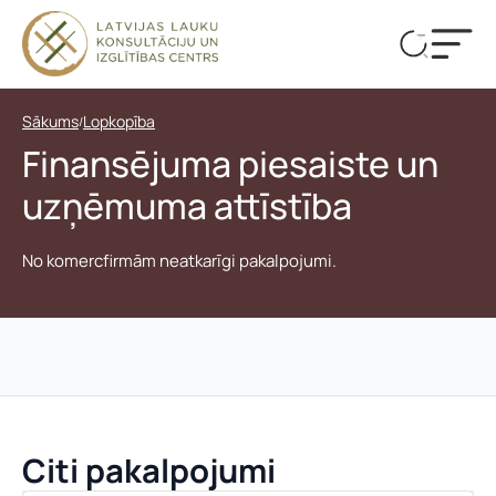
Sākums
Lopkopība
/
Finansējuma piesaiste un
uzņēmuma attīstība
No komercfirmām neatkarīgi pakalpojumi.
Reg
pēt
Citi pakalpojumi