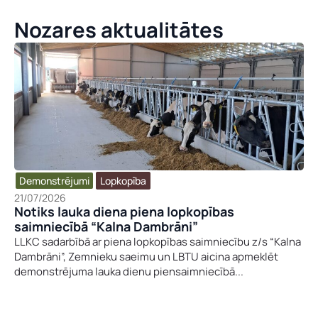
Nozares aktualitātes
Vārds, uzvārds
*
Vārds
*
Uzņēmuma reģistrācijas numurs:
Uzvārds
*
E-pasta adrese:
*
Telefons
*
Demonstrējumi
Lopkopība
21/07/2026
Kontakttālrunis
*
Notiks lauka diena piena lopkopības
E-pasts
*
saimniecībā “Kalna Dambrāni”
LLKC sadarbībā ar piena lopkopības saimniecību z/s “Kalna
Dambrāni”, Zemnieku saeimu un LBTU aicina apmeklēt
*
Pamatnozare
demonstrējuma lauka dienu piensaimniecībā...
U
Pievieno savu CV un motivācijas vēstuli
*
z
ņ
ē