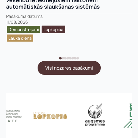
veselību ietekmējošiem faktoriem
automātiskās slaukšanas sistēmās
Pasākuma datums
11/08/2026
Demonstrējumi
Lopkopība
Lauka diena
Visi nozares pasākumi