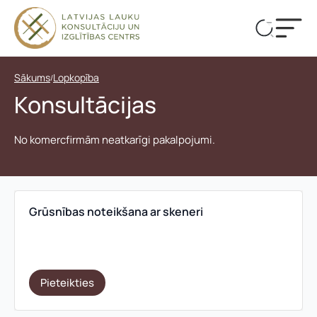
Sākums
Lopkopība
/
Konsultācijas
No komercfirmām neatkarīgi pakalpojumi.
Reg
pēt
Grūsnības noteikšana ar skeneri
Pieteikties