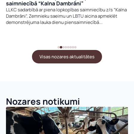
saimniecībā “Kalna Dambrāni”
LLKC sadarbībā ar piena lopkopības saimniecību z/s “Kalna
Dambrāni”, Zemnieku saeimu un LBTU aicina apmeklēt
demonstrējuma lauka dienu piensaimniecībā...
Visas nozares aktualitātes
Nozares notikumi