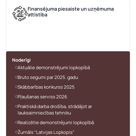
Finansējuma piesaiste un uzņēmuma
attīstība
Piezīmes
Jūs varat augšupielādēt līdz 2 failiem.
Nosūtīt pieteikumu
Noderīgi
Aktuālie demonstrējumi lopkopībā
Pieteikties
Bruto segumi par 2025. gadu
Skābbarības konkurss 2025
Pļaušanas serviss 2026
Praktiskā darba drošība, strādājot ar
lauksaimniecības tehniku
Realizētie demonstrējumi lopkopībā
Žurnāls “Latvijas Lopkopis”