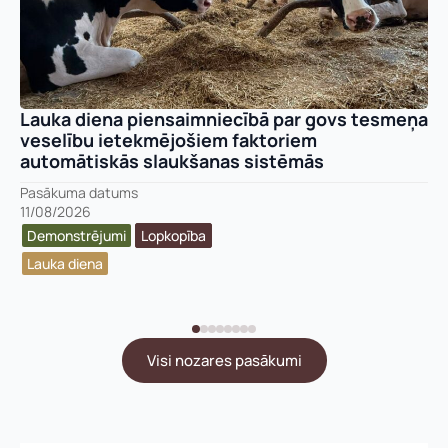
Lauka diena piensaimniecībā par govs tesmeņa
veselību ietekmējošiem faktoriem
automātiskās slaukšanas sistēmās
Pasākuma datums
11/08/2026
Demonstrējumi
Lopkopība
Lauka diena
Visi nozares pasākumi