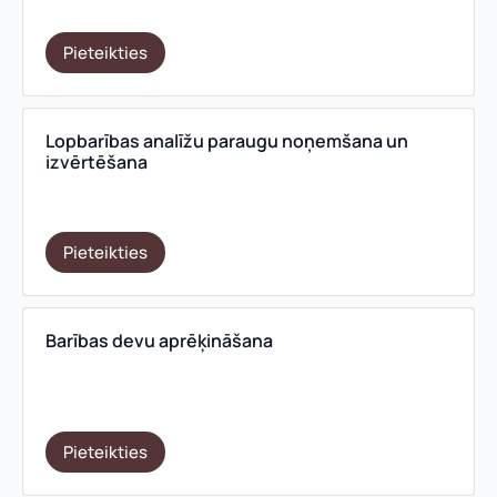
Pieteikties
Lopbarības analīžu paraugu noņemšana un
izvērtēšana
Pieteikties
Barības devu aprēķināšana
Pieteikties