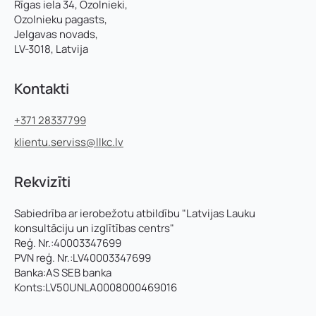
Rīgas iela 34, Ozolnieki,
Ozolnieku pagasts,
Jelgavas novads,
LV-3018, Latvija
Kontakti
+371 28337799
klientu.serviss@llkc.lv
Rekvizīti
Sabiedrība ar ierobežotu atbildību "Latvijas Lauku
konsultāciju un izglītības centrs"
Reģ. Nr.:40003347699
PVN reģ. Nr.:LV40003347699
Banka:AS SEB banka
Konts:LV50UNLA0008000469016