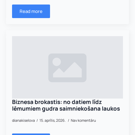
Read more
Uzņēmuma reģistrācijas numurs:
Uzvārds
*
E-pasta adrese:
*
Telefons
*
Kontakttālrunis
*
E-pasts
*
Pamatnozare
Pievieno savu CV un motivācijas vēstuli
*
Biznesa brokastis: no datiem līdz
lēmumiem gudra saimniekošana laukos
u
Piezīmes
z
dianakiselova
15. aprīlis, 2026.
Nav komentāru
v
Jūs varat augšupielādēt līdz 2 failiem.
ā
r