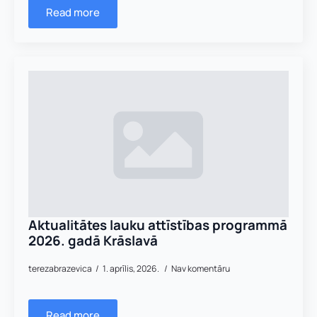
d
Read more
Nosūtīt pieteikumu
s
*
K
o
Pieteikties
n
t
a
k
t
t
ā
l
r
u
n
Aktualitātes lauku attīstības programmā
i
2026. gadā Krāslavā
s
terezabrazevica
1. aprīlis, 2026.
Nav komentāru
Read more