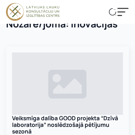
Nozare/joma:
Inovācijas
Veiksmīga dalība GOOD projekta “Dzīvā
laboratorija” noslēdzošajā pētījumu
sezonā