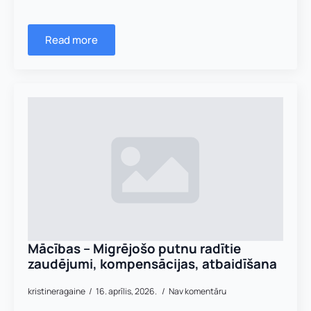
Read more
Mācības – Migrējošo putnu radītie
zaudējumi, kompensācijas, atbaidīšana
Vārds, uzvārds
*
kristineragaine
16. aprīlis, 2026.
Nav komentāru
Vārds
*