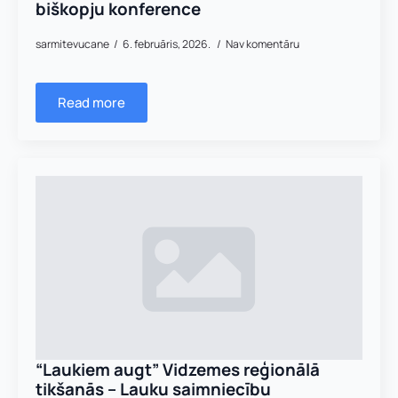
biškopju konference
sarmitevucane
6. februāris, 2026.
Nav komentāru
Read more
“Laukiem augt” Vidzemes reģionālā
tikšanās – Lauku saimniecību