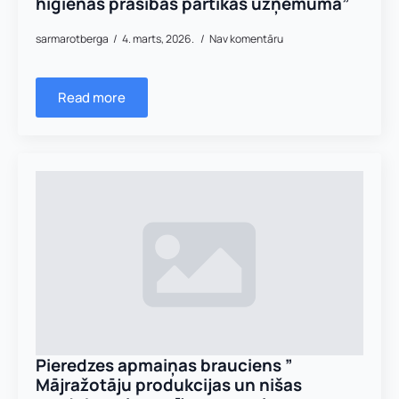
higiēnas prasības pārtikas uzņēmumā”
sarmarotberga
4. marts, 2026.
Nav komentāru
Read more
Pieredzes apmaiņas brauciens ”
Mājražotāju produkcijas un nišas