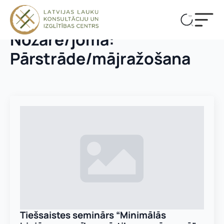
Nozare/joma:
Pārstrāde/mājražošana​
Tiešsaistes seminārs “Minimālās