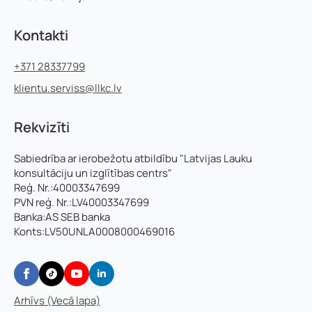
Kontakti
+371 28337799
klientu.serviss@llkc.lv
Rekvizīti
Sabiedrība ar ierobežotu atbildību "Latvijas Lauku
konsultāciju un izglītības centrs"
Reģ. Nr.:40003347699
PVN reģ. Nr.:LV40003347699
Banka:AS SEB banka
Konts:LV50UNLA0008000469016
Arhīvs (Vecā lapa)