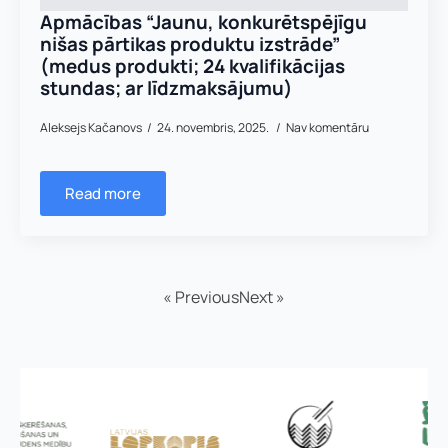
Apmācības “Jaunu, konkurētspējīgu
nišas pārtikas produktu izstrāde”
(medus produkti; 24 kvalifikācijas
stundas; ar līdzmaksājumu)
Aleksejs Kačanovs
24. novembris, 2025.
Nav komentāru
Read more
« Previous
Next »