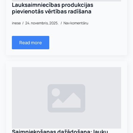
Lauksaimniecības produkcijas
pievienotās vērtības radīšana
Piezīmes
Jūs varat augšupielādēt līdz 2 failiem.
inese
24. novembris, 2025.
Nav komentāru
Nosūtīt pieteikumu
Read more
Pieteikties
Saimniekošanas dažādošana: lauku