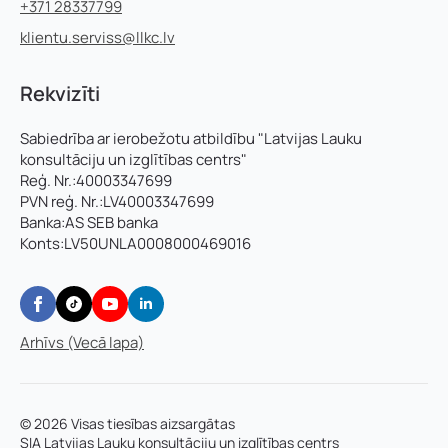
+371 28337799
klientu.serviss@llkc.lv
Rekvizīti
Sabiedrība ar ierobežotu atbildību "Latvijas Lauku
konsultāciju un izglītības centrs"
Reģ. Nr.:40003347699
PVN reģ. Nr.:LV40003347699
Banka:AS SEB banka
Konts:LV50UNLA0008000469016
Arhīvs (Vecā lapa)
© 2026 Visas tiesības aizsargātas
SIA Latvijas Lauku konsultāciju un izglītības centrs