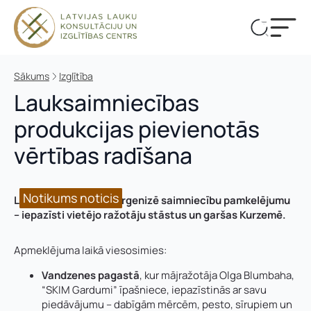
Sākums
Izglītība
Lauksaimniecības
produkcijas pievienotās
vērtības radīšana
Notikums noticis
Notikums noticis
LLKC Liepājas birojs orgenizē saimniecību pamkelējumu
– iepazīsti vietējo ražotāju stāstus un garšas Kurzemē.
Apmeklējuma laikā viesosimies:
Vandzenes pagastā
, kur mājražotāja Olga Blumbaha,
“SKIM Gardumi” īpašniece, iepazīstinās ar savu
piedāvājumu – dabīgām mērcēm, pesto, sīrupiem un