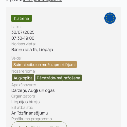
Klātiene
Laiks:
30/07/2025
07:30
-
19:00
Norises vieta:
Bāriņu iela 15, Liepāja
Veids:
Saimniecību un mežu apmeklējumi
Nozare/joma:
Vārds, uzvārds
*
Augkopība
Pārstrāde/mājražošana​
Vārds
*
Apakšnozare:
Dārzeņi, Augļi un ogas
Uzņēmuma reģistrācijas numurs:
Organizators:
Uzvārds
*
Liepājas birojs
ES atbalsts:
Ar līdzfinansējumu
Pasākuma programma
E-pasta adrese:
*
Telefons
*