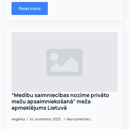
Read more
V
Vārds, uzvārds
*
ā
r
Vārds
*
d
s
Uzņēmuma reģistrācijas numurs:
,
a
Uzvārds
*
“Medību saimniecības nozīme privāto
d
mežu apsaimniekošanā” meža
r
apmeklējums Lietuvā
e
E-pasta adrese:
*
s
Telefons
*
e
angelika
24. novembris, 2025.
Nav komentāru
: