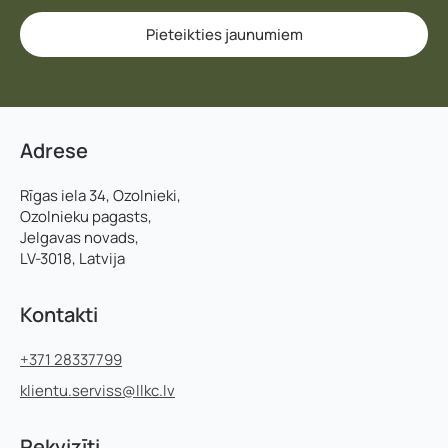
Pieteikties jaunumiem
Adrese
Rīgas iela 34, Ozolnieki,
Ozolnieku pagasts,
Jelgavas novads,
LV-3018, Latvija
Kontakti
+371 28337799
klientu.serviss@llkc.lv
Rekvizīti