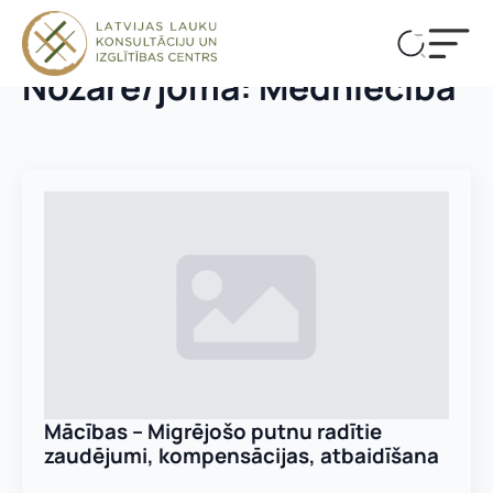
Nozare/joma:
Medniecība
Mācības – Migrējošo putnu radītie
zaudējumi, kompensācijas, atbaidīšana