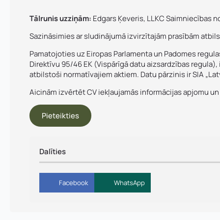
Tālrunis uzziņām:
Edgars Ķeveris, LLKC Saimniecības nod
P
Piezīmes
Sazināsimies ar sludinājumā izvirzītajām prasībām atbi
i
e
Pamatojoties uz Eiropas Parlamenta un Padomes regulas (
z
Direktīvu 95/46 EK (Vispārīgā datu aizsardzības regula),
ī
atbilstoši normatīvajiem aktiem. Datu pārzinis ir SIA „Lat
m
e
Aicinām izvērtēt CV iekļaujamās informācijas apjomu un no
s
*
Pieteikties
Dalīties
Facebook
WhatsApp