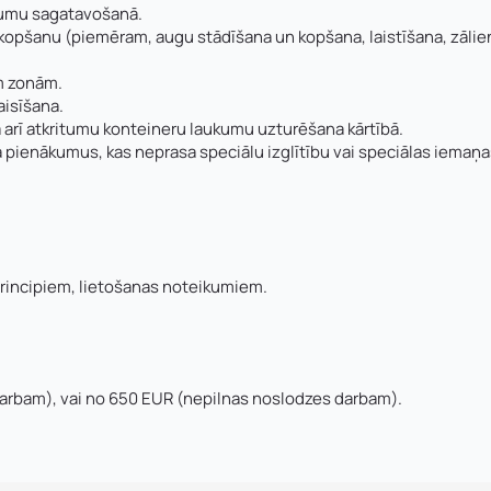
ākumu sagatavošanā.
kopšanu (piemēram, augu stādīšana un kopšana, laistīšana, zālie
ām zonām.
aisīšana.
ā arī atkritumu konteineru laukumu uzturēšana kārtībā.
ba pienākumus, kas neprasa speciālu izglītību vai speciālas iemaņa
Uzņēmuma reģistrācijas nu
principiem, lietošanas noteikumiem.
Uzvārds
*
*
Kontakttālrunis
*
E-pasts
*
darbam), vai no 650 EUR (nepilnas noslodzes darbam).
V un motivācijas vēstuli
*