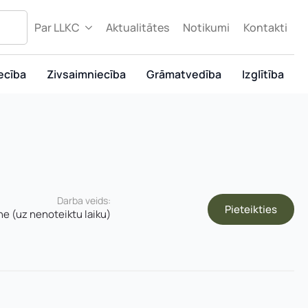
Par LLKC
Aktualitātes
Notikumi
Kontakti
ecība
Zivsaimniecība
Grāmatvedība
Izglītība
Darba veids:
Pieteikties
ne (uz nenoteiktu laiku)