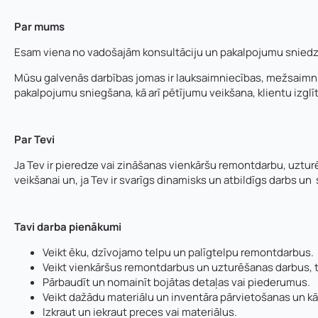
Par mums
Esam viena no vadošajām konsultāciju un pakalpojumu sniedzēju
Mūsu galvenās darbības jomas ir lauksaimniecības, mežsaimni
pakalpojumu sniegšana, kā arī pētījumu veikšana, klientu izgl
Par Tevi
Ja Tev ir pieredze vai zināšanas vienkāršu remontdarbu, uztu
veikšanai un, ja Tev ir svarīgs dinamisks un atbildīgs darbs u
Tavi darba pienākumi
Veikt ēku, dzīvojamo telpu un palīgtelpu remontdarbus.
Veikt vienkāršus remontdarbus un uzturēšanas darbus, t
Pārbaudīt un nomainīt bojātas detaļas vai piederumus.
Veikt dažādu materiālu un inventāra pārvietošanas un k
Izkraut un iekraut preces vai materiālus.