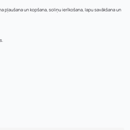
na pļaušana un kopšana, soliņu ierīkošana, lapu savākšana un
s.
murs: