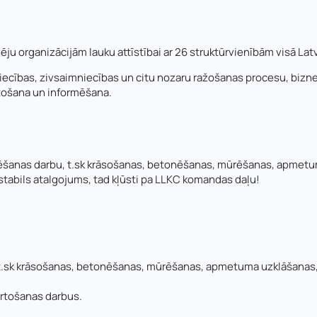
 organizācijām lauku attīstībai ar 26 struktūrvienībām visā Latv
ecības, zivsaimniecības un citu nozaru ražošanas procesu, bizn
ītošana un informēšana.
rēšanas darbu, t.sk krāsošanas, betonēšanas, mūrēšanas, apmetuma
n stabils atalgojums, tad kļūsti pa LLKC komandas daļu!
.sk krāsošanas, betonēšanas, mūrēšanas, apmetuma uzklāšanas, fl
ārtošanas darbus.