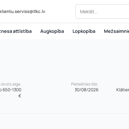
klientu.serviss@llkc.lv
znesa attīstība
Augkopība
Lopkopība
Mežsaimni
bruto alga:
Pieteikties līdz:
no 650-1300
30/08/2026
Klātie
€