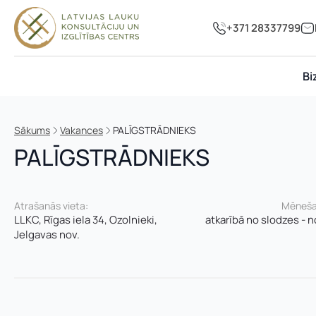
+371 28337799
Bi
Sākums
Vakances
PALĪGSTRĀDNIEKS
PALĪGSTRĀDNIEKS
Atrašanās vieta:
Mēneša 
LLKC, Rīgas iela 34, Ozolnieki,
atkarībā no slodzes - 
Jelgavas nov.