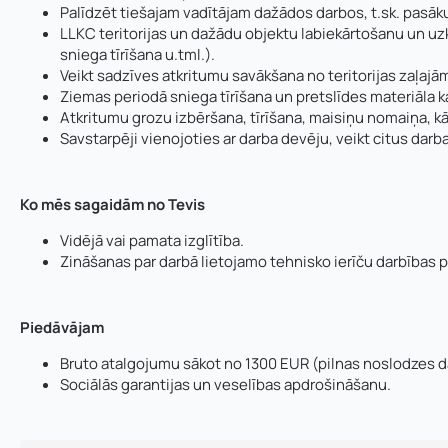
Palīdzēt tiešajam vadītājam dažādos darbos, t.sk. pas
LLKC teritorijas un dažādu objektu labiekārtošanu un uz
sniega tīrīšana u.tml.).
Veikt sadzīves atkritumu savākšana no teritorijas zaļaj
Ziemas periodā sniega tīrīšana un pretslīdes materiāla k
Atkritumu grozu izbēršana, tīrīšana, maisiņu nomaiņa, k
Savstarpēji vienojoties ar darba devēju, veikt citus dar
Ko mēs sagaidām no Tevis
Vidējā vai pamata izglītība.
Vārds, uzvārds
*
Zināšanas par darbā lietojamo tehnisko ierīču darbības 
Vārds
*
Piedāvājam
E-pasta adrese:
Telefons
*
Bruto atalgojumu sākot no 1300 EUR (pilnas noslodzes 
Sociālās garantijas un veselības apdrošināšanu.
Pievieno savu C
Pamatnozare