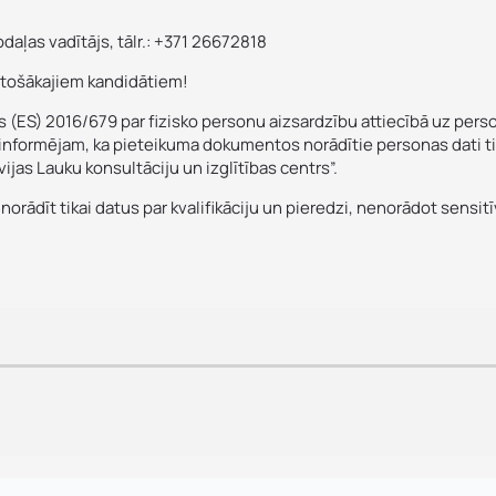
aļas vadītājs, tālr.: +371 26672818
lstošākajiem kandidātiem!
Jūs varat augšupielādēt līdz 2 failiem.
ES) 2016/679 par fizisko personu aizsardzību attiecībā uz persona
 informējam, ka pieteikuma dokumentos norādītie personas dati tiks
Nosūtīt pieteikumu
vijas Lauku konsultāciju un izglītības centrs”.
rādīt tikai datus par kvalifikāciju un pieredzi, nenorādot sensitī
Pieteikties