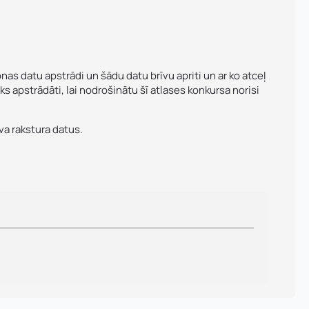
s datu apstrādi un šādu datu brīvu apriti un ar ko atceļ
 apstrādāti, lai nodrošinātu šī atlases konkursa norisi
va rakstura datus.