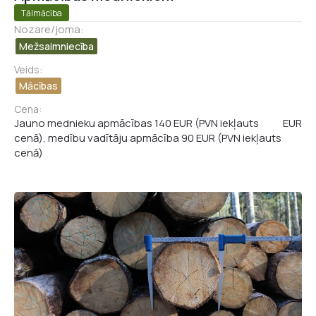
Tālmācība
Nozare/joma:
Mežsaimniecība
Veids:
Mācības
Cena:
Jauno mednieku apmācības 140 EUR (PVN iekļauts
EUR
cenā), medību vadītāju apmācība 90 EUR (PVN iekļauts
cenā)