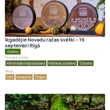
Ikgadējie Novadu ražas svētki – 19.
septembrī Rīgā
Klātiene
Nozare/joma:
Pārstrāde/mājražošana​
Pārtikas sistēma
Tūrisms
Veids:
Cits
Konkurss
Tirgus