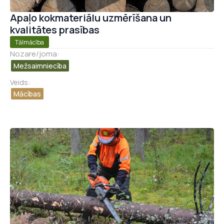
Apaļo kokmateriālu uzmērīšana un
kvalitātes prasības
Tālmācība
Nozare/joma:
Mežsaimniecība
Veids:
Mācības