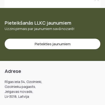
Pieteikšanās LLKC jaunumiem
Uzzini pirmais par jaunumiem savā nozarē!
Pieteikties jaunumiem
Adrese
Rīgas iela 34, Ozolnieki,
Ozolnieku pagasts,
Jelgavas novads,
LV-3018, Latvija