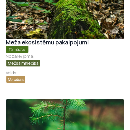
Meža ekosistēmu pakalpojumi
Tālmācība
Nozare/joma:
Mežsaimniecība
Veids:
Mācības