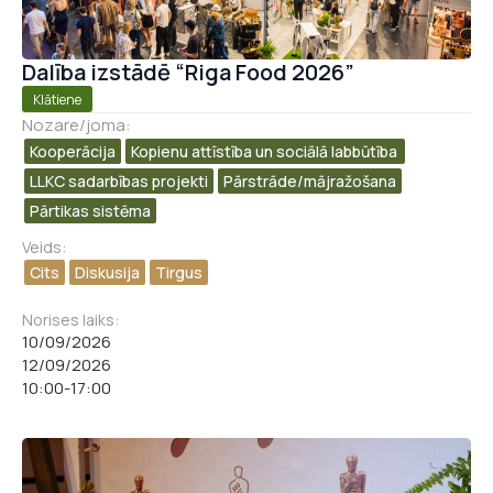
Dalība izstādē “Riga Food 2026”
Klātiene
Nozare/joma:
Kooperācija
Kopienu attīstība un sociālā labbūtība ​
LLKC sadarbības projekti
Pārstrāde/mājražošana​
Pārtikas sistēma
Veids:
Cits
Diskusija
Tirgus
Norises laiks:
10/09/2026
12/09/2026
10:00
-
17:00