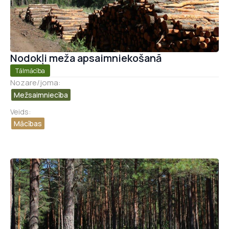
Nodokļi meža apsaimniekošanā
Tālmācība
Nozare/joma:
Mežsaimniecība
Veids:
Mācības