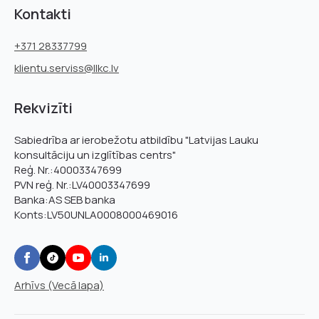
Kontakti
+371 28337799
klientu.serviss@llkc.lv
Rekvizīti
Sabiedrība ar ierobežotu atbildību "Latvijas Lauku
konsultāciju un izglītības centrs"
Reģ. Nr.:40003347699
PVN reģ. Nr.:LV40003347699
Banka:AS SEB banka
Konts:LV50UNLA0008000469016
Arhīvs (Vecā lapa)