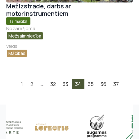
Mežizstrāde, darbs ar
motorinstrumentiem
Tālmācība
Nozare/joma:
Mežsaimniecība
Veids:
Mācības
1
2
…
32
33
34
35
36
37