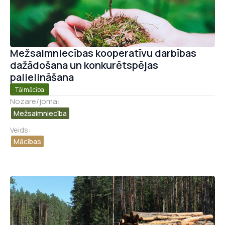
Mežsaimniecības kooperatīvu darbības
dažādošana un konkurētspējas
palielināšana
Tālmācība
Nozare/joma:
Mežsaimniecība
Veids:
Mācības