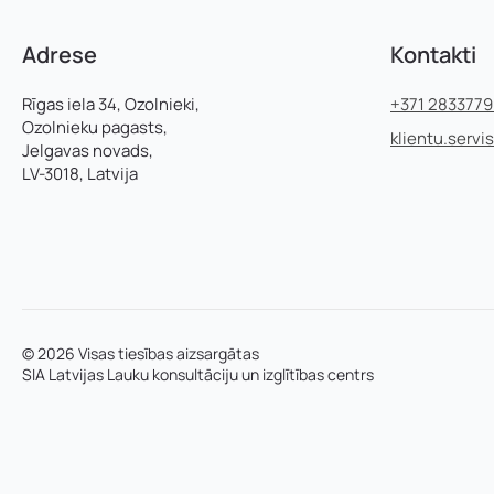
Telefons
*
:
P
Adrese
Kontakti
a
m
Pievieno savu C
Pamatnozare
a
Rīgas iela 34, Ozolnieki,
+371 283377
t
Ozolnieku pagasts,
klientu.servi
n
Jelgavas novads,
o
LV-3018, Latvija
z
Piezīmes
a
r
e
© 2026 Visas tiesības aizsargātas
SIA Latvijas Lauku konsultāciju un izglītības centrs