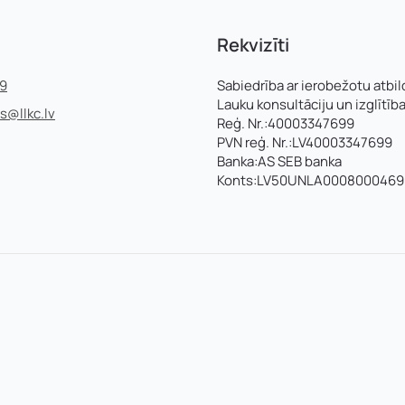
E-pasts
*
Rekvizīti
V un motivācijas vēstuli
*
99
Sabiedrība ar ierobežotu atbil
Lauku konsultāciju un izglītīb
ss@llkc.lv
Reģ. Nr.:40003347699
PVN reģ. Nr.:LV40003347699
Jūs varat augšupielādēt līdz 2 failiem.
Banka:AS SEB banka
Konts:LV50UNLA0008000469
Nosūtīt pieteikumu
Pieteikties