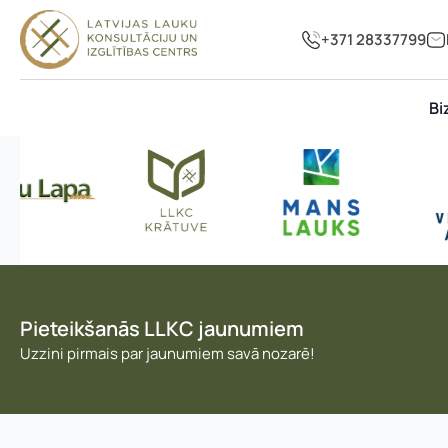
+371 28337799
Bi
Pieteikšanās LLKC jaunumiem
n
Uzzini pirmais par jaunumiem savā nozarē!
Vārds, uzvārds
*
Vārds
*
u
m
u
r
s
E-pasta adrese: