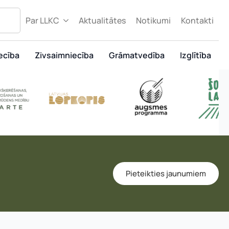
Par LLKC
Aktualitātes
Notikumi
Kontakti
ecība
Zivsaimniecība
Grāmatvedība
Izglītība
Pieteikties jaunumiem
murs: