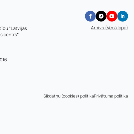
Arhīvs (Vecā lapa)
dību "Latvijas
as centrs"
016
Sīkdatņu (cookies) politika
Privātuma politika