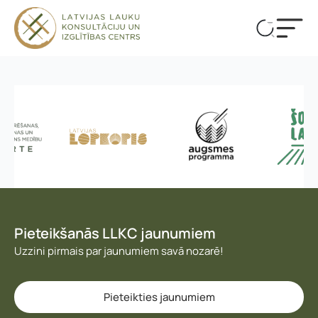
Pieteikšanās LLKC jaunumiem
Uzzini pirmais par jaunumiem savā nozarē!
Vārds, uzvārds
*
Pieteikties jaunumiem
Vārds
*