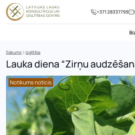
+371 28337799
Bi
Sākums
Izglītība
Lauka diena “Zirņu audzēšan
Notikums noticis
Notikums noticis