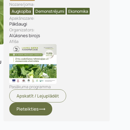
Nozare/joma:
Augkopība
Demonstrējumi
Ekonomika
Apakšnozare:
Pākšaugi
Organizators:
Alūksnes birojs
Afiša
U
Pasākuma programma
Apskatīt / Lejuplādēt
Pieteikties