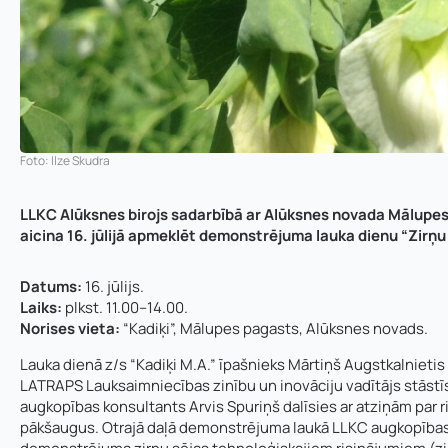
Foto: Ilze Skudra
LLKC Alūksnes birojs sadarbībā ar Alūksnes novada Mālupes
aicina 16. jūlijā apmeklēt demonstrējuma lauka dienu “Zirņ
Datums:
16. jūlijs.
Laiks:
plkst. 11.00–14.00.
Norises vieta:
“Kadiķi”, Mālupes pagasts, Alūksnes novads.
Lauka dienā z/s “Kadiķi M.A.” īpašnieks Mārtiņš Augstkalnietis
LATRAPS Lauksaimniecības zinību un inovāciju vadītājs stāstīs
augkopības konsultants Arvis Spuriņš dalīsies ar atziņām par
pākšaugus. Otrajā daļā demonstrējuma laukā LLKC augkopības k