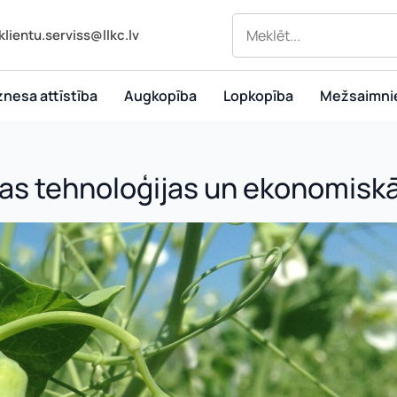
klientu.serviss@llkc.lv
znesa attīstība
Augkopība
Lopkopība
Mežsaimni
as tehnoloģijas un ekonomiskā 