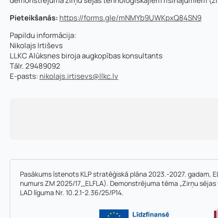
demonstrējuma zirņu sējas tehnoloģiskajiem risinājumiem (zir
Pieteikšanās:
https://forms.gle/mNMYb9UWKpxQ84SN9
Papildu informācija:
Vārds, uzvārds
*
Nikolajs Irtiševs
Vārds
*
LLKC Alūksnes biroja augkopības konsultants
Tālr. 29489092
E-pasts:
nikolajs.irtisevs@llkc.lv
E-pasta adrese:
Telefons
*
Pamatnozare
Pievieno savu C
a
Piezīmes
d
Pasākums īstenots KLP stratēģiskā plāna 2023.-2027. gadam, EL
r
numurs ZM 2025/17_ELFLA). Demonstrējuma tēma „Zirņu sējas te
e
LAD līguma Nr. 10.2.1-2.36/25/P14.
s
e