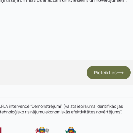
ņi tīrsējā un mistros ar auzām un kviešiem) un novērojumiem.
Uzņēmuma reģistrācijas nu
Uzvārds
*
*
Kontakttālrunis
*
E-pasts
*
Pieteikties
V un motivācijas vēstuli
*
FLA intervencē “Demonstrējumi” (valsts iepirkuma identifikācijas
Jūs varat augšupielādēt līdz 2 failiem.
hnoloģisko risinājumu ekonomiskās efektivitātes novērtējums”.
Nosūtīt pieteikumu