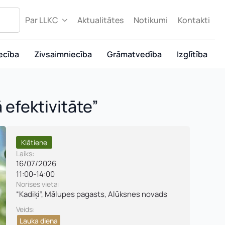
Par LLKC
Aktualitātes
Notikumi
Kontakti
ecība
Zivsaimniecība
Grāmatvedība
Izglītība
efektivitāte”
Klātiene
Laiks:
16/07/2026
11:00
-
14:00
Norises vieta:
“Kadiķi”, Mālupes pagasts, Alūksnes novads
Veids:
Lauka diena