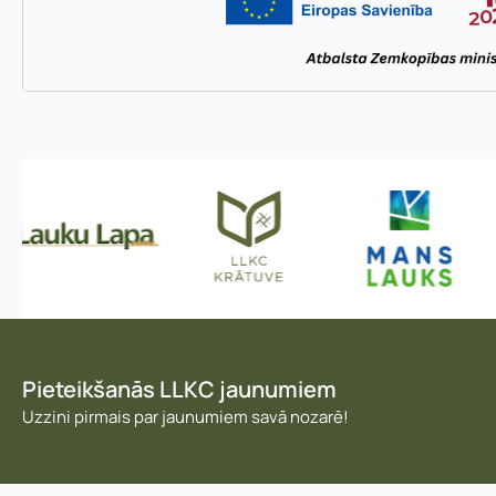
:
V
ā
r
d
s
,
Pieteikšanās LLKC jaunumiem
Uzzini pirmais par jaunumiem savā nozarē!