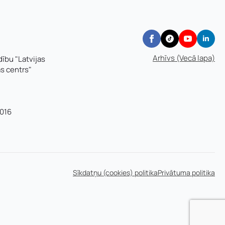
Arhīvs (Vecā lapa)
dību "Latvijas
as centrs"
016
Sīkdatņu (cookies) politika
Privātuma politika