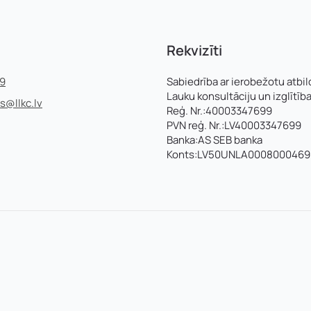
Rekvizīti
99
Sabiedrība ar ierobežotu atbil
Lauku konsultāciju un izglītīb
ss@llkc.lv
Reģ. Nr.:40003347699
PVN reģ. Nr.:LV40003347699
Banka:AS SEB banka
Konts:LV50UNLA0008000469