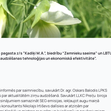
 pagasta z/s ”Kadiķi M.A.”, biedrību “Zemnieku saeima” un LBT
u audzēšanas tehnoloģijas un ekonomiskā efektivitāte”.
 informēs par saimniecību, savukārt Dr. agr. Oskars Balodis LPKS
 par aktualitātēm zirņu audzēšanā. Savukārt LLKC Preiļu biroja
 risinājumiem samazināt SEG emisijas, iekļaujot augu maiņā
onsultants Nikolajs Irtiševs dalīsies ar atziņām par