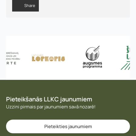
r
Share
e
Pieteikšanās LLKC jaunumiem
Uzzini pirmais par jaunumiem savā nozarē!
Pieteikties jaunumiem