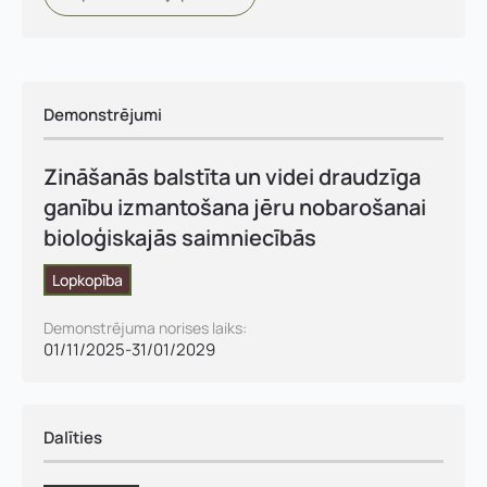
n
o
Nosūtīt pieteikumu
z
a
r
Pieteikties
e
Demonstrējumi
n
o
s
Zināšanās balstīta un videi draudzīga
a
ganību izmantošana jēru nobarošanai
u
bioloģiskajās saimniecībās
k
u
m
Lopkopība
s
P
Demonstrējuma norises laiks:
a
01/11/2025
-
31/01/2029
m
a
t
n
Dalīties
o
z
a