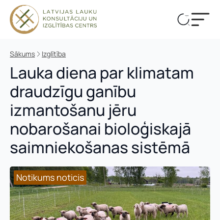
Sākums
Izglītība
Lauka diena par klimatam
draudzīgu ganību
izmantošanu jēru
nobarošanai bioloģiskajā
saimniekošanas sistēmā
Notikums noticis
Notikums noticis