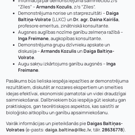
Informācija par demonstrējuma saimniecību z/s
“Zīles” –
Armands Kozulis
, z/s “Zīles”.
Demonstrējuma norise un starprezultāti –
Daiga
Baltiņa-Volrate
(LLKC) un
Dr. agr. Daina Kairiša
,
profesore emeritus, zinātniskā konsultante.
Augsnes auglības nozīme ganību zelmeņa ražībā –
Inga Freimane
, augkopības konsultante.
Demonstrējuma grupu dzīvnieku apskate un
diskusija –
Armands Kozulis
un
Daiga Baltiņa-
Volrate
.
Augu sakņu izkārtojums ganību augsnēs –
Inga
Freimane
.
Pasākums būs lieliska iespēja iepazīties ar demonstrējuma
rezultātiem, diskutēt ar nozares ekspertiem un smelties
idejas efektīvai, ekonomiski pamatotai un videi draudzīgai
saimniekošanai. Dalībniekiem būs iespēja gūt ieskatu gan
praktiskajos, gan teorētiskajos aspektos, kas saistīti ar
bioloģisko aitkopību un ganību apsaimniekošanu.
Vairāk informācijas un pieteikšanās pie
Daigas Baltiņas-
Volrates
(e-pasts:
daiga.baltina@llkc.lv
, tālr.
28636778
).