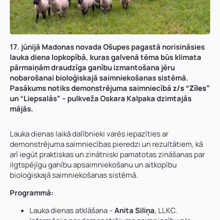
17. jūnijā Madonas novada Ošupes pagastā norisināsies
lauka diena lopkopībā, kuras galvenā tēma būs klimata
pārmaiņām draudzīga ganību izmantošana jēru
nobarošanai bioloģiskajā saimniekošanas sistēmā.
Pasākums notiks demonstrējuma saimniecībā
z/s “Zīles”
un “Liepsalās” – pulkveža Oskara Kalpaka dzimtajās
mājās.
Lauka dienas laikā dalībnieki varēs iepazīties ar
demonstrējuma saimniecības pieredzi un rezultātiem, kā
arī iegūt praktiskas un zinātniski pamatotas zināšanas par
ilgtspējīgu ganību apsaimniekošanu un aitkopību
bioloģiskajā saimniekošanas sistēmā.
Programmā:
Lauka dienas atklāšana –
Anita Siliņa
, LLKC.