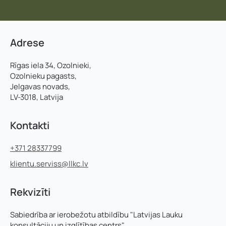
Adrese
Rīgas iela 34, Ozolnieki,
Ozolnieku pagasts,
Jelgavas novads,
LV-3018, Latvija
Kontakti
+371 28337799
klientu.serviss@llkc.lv
Rekvizīti
Sabiedrība ar ierobežotu atbildību "Latvijas Lauku
konsultāciju un izglītības centrs"