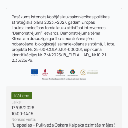
Pasākums īstenots Kopējās lauksaimniecības politikas
stratēģiskā plāna 2023.–2027. gadam Eiropas
Lauksaimniecības fonda lauku attīstībai intervences
“Demonstrējumi” ietvaros. Demonstrējuma tēma:
Klimatam draudzīga ganību izmantošana jēru
nobarošanai bioloģiskajā saimniekošanas sistēmā, 1. lote,
projekta Nr. 25-00-COLA0301-000001, iepirkuma
identifikācijas Nr. ZM/2025/18_ELFLA. LAD_ Nr.10.2.1-
2.36/25/P6.
Klātiene
Laiks:
17/06/2026
10:00
-
14:15
Vārds, uzvārds
*
Norises vieta:
“Liepsalas – Pulkveža Oskara Kalpaka dzimtās mājas”,