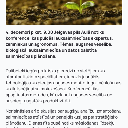
4. decembrī plkst. 9.00 Jelgavas pils Aulā notiks
konference, kas pulcēs lauksaimniecības ekspertus,
zemniekus un agronomus. Tēmas: augsnes veselība,
bioloģiskā lauksaimniecība un datos balstīta
saimniecības plānošana.
Dalībnieki iegūs praktisku pieredzi no vietējiem un
starptautiskiem speciālistiem, iepazīs jaunākās
tehnoloģijas un pieejas augsnes monitoringa, mēslošanas
un ilgtspējīgai saimniekošanai. Konferencē tiks
apspriestas metodes, kā uzlabot augsnes veselību un
sasniegt augstāku produktivitāti.
Norisināsies arī diskusijas par augšņu analīžu izmantošanu
saimniecības attīstībā un paneļdiskusijas par stratēģisko
plānošanu. Dienas rīta pusē notiks mēslošanas līdzekļu