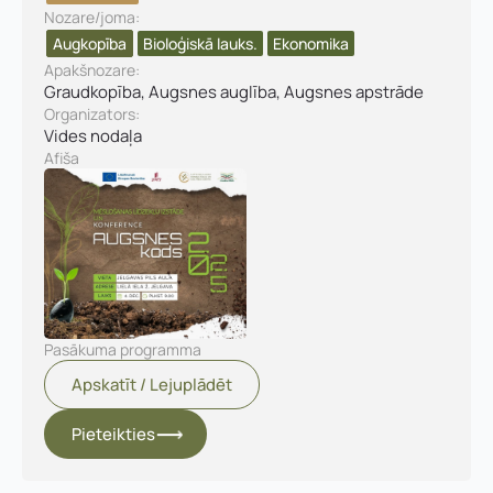
m
Nozare/joma:
a
Augkopība
Bioloģiskā lauks.
Ekonomika
P
a
Apakšnozare:
m
Graudkopība, Augsnes auglība, Augsnes apstrāde
a
Organizators:
t
Vides nodaļa
n
Afiša
o
z
a
r
e
Pasākuma programma
Apskatīt / Lejuplādēt
Pieteikties