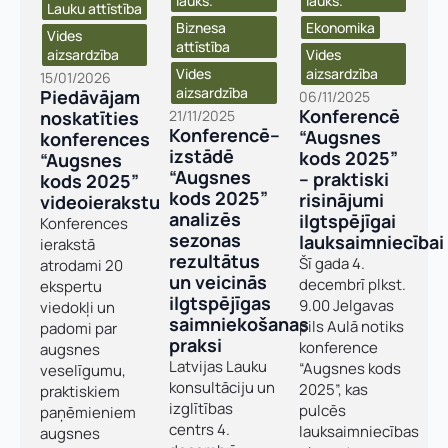
lauks.
lauks.
Lauku attīstība
Biznesa
Ekonomika
Vides
attīstība​
aizsardzība​
Vides
Vides
aizsardzība​
15/01/2026
aizsardzība​
Piedāvājam
06/11/2025
Konferencē
noskatīties
21/11/2025
Konferencē–
“Augsnes
konferences
izstādē
kods 2025”
“Augsnes
“Augsnes
– praktiski
kods 2025”
kods 2025”
risinājumi
videoierakstu
analizēs
ilgtspējīgai
Konferences
Vārds, uzvārds
*
sezonas
lauksaimniecībai
ierakstā
rezultātus
Šī gada 4.
Vārds
*
atrodami 20
un veicinās
decembrī plkst.
ekspertu
ilgtspējīgas
9.00 Jelgavas
viedokļi un
Uzņēmuma reģistrācijas numurs:
saimniekošanas
pils Aulā notiks
padomi par
Uzvārds
*
praksi
konference
augsnes
Latvijas Lauku
“Augsnes kods
veselīgumu,
konsultāciju un
2025”, kas
praktiskiem
E-pasta adrese:
*
izglītības
pulcēs
paņēmieniem
Telefons
*
centrs 4.
lauksaimniecības
augsnes