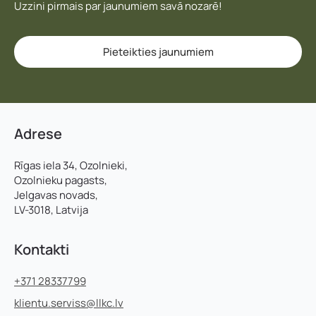
Uzzini pirmais par jaunumiem savā nozarē!
Pieteikties jaunumiem
Adrese
Rīgas iela 34, Ozolnieki,
Ozolnieku pagasts,
Jelgavas novads,
LV-3018, Latvija
Kontakti
+371 28337799
klientu.serviss@llkc.lv