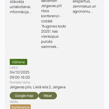
decembrī
ekspertus,
stāvokļa
Jelgavas pilī
Kontakttālrunis
*
zemniekus un
uzlabošanai,
rīkos
agronomu...
informācija...
E-pasts
*
konferenci-
izstādi
“Augsnes kods
Pamatnozare
2025”, kas
Pievieno savu CV un motivācijas vēstuli
*
vienkopus
pulcēs
P
saimniek...
Piezīmes
i
e
Jūs varat augšupielādēt līdz 2 failiem.
z
Klātiene
ī
Laiks:
m
Nosūtīt pieteikumu
04/12/2025
e
09:00
-
16:00
s
Norises vieta:
U
Jelgavas pils, Lielā iela 2, Jelgava
z
Pieteikties
ņ
Google map
Waze
ē
m
Veids:
u
Konference