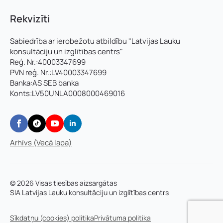
Rekvizīti
Sabiedrība ar ierobežotu atbildību "Latvijas Lauku
konsultāciju un izglītības centrs"
Reģ. Nr.:40003347699
PVN reģ. Nr.:LV40003347699
Banka:AS SEB banka
Konts:LV50UNLA0008000469016
Arhīvs (Vecā lapa)
© 2026 Visas tiesības aizsargātas
SIA Latvijas Lauku konsultāciju un izglītības centrs
Sīkdatņu (cookies) politika
Privātuma politika