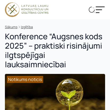
Sākums
Izglītība
Konference “Augsnes kods
2025” – praktiski risinājumi
ilgtspējīgai
lauksaimniecībai
Notikums noticis
Notikums noticis