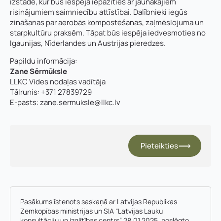
izstāde, kur būs iespēja iepazīties ar jaunākajiem
risinājumiem saimniecību attīstībai. Dalībnieki iegūs
zināšanas par aerobās kompostēšanas, zaļmēslojuma un
starpkultūru praksēm. Tāpat būs iespēja iedvesmoties no
Igaunijas, Nīderlandes un Austrijas pieredzes.
Papildu informācija:
Zane Sērmūksle
LLKC Vides nodaļas vadītāja
Tālrunis: +371 27839729
E-pasts:
zane.sermuksle@llkc.lv
Pieteikties
Pasākums īstenots saskaņā ar Latvijas Republikas
Zemkopības ministrijas un SIA “Latvijas Lauku
konsultāciju un izglītības centrs” 28.01.2025. noslēgto