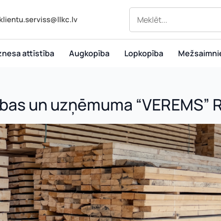
klientu.serviss@llkc.lv
znesa attīstība
Augkopība
Lopkopība
Mežsaimni
asības un uzņēmuma “VEREMS” 