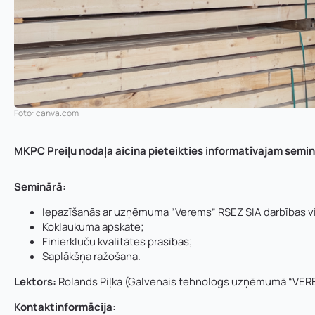
Foto: canva.com
MKPC Preiļu nodaļa aicina pieteikties informatīvajam semi
Seminārā:
Iepazīšanās ar uzņēmuma “Verems” RSEZ SIA darbības v
Koklaukuma apskate;
Finierkluču kvalitātes prasības;
Saplākšņa ražošana.
Lektors:
Rolands Piļka
(Galvenais tehnologs uzņēmumā “VER
Kontaktinformācija: