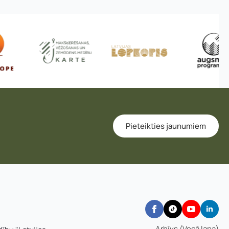
Pieteikties jaunumiem
Arhīvs (Vecā lapa)