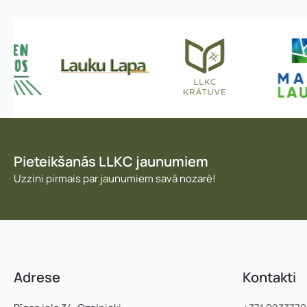
s
Pieteikšanās LLKC jaunumiem
Uzzini pirmais par jaunumiem savā nozarē!
Adrese
Kontakti