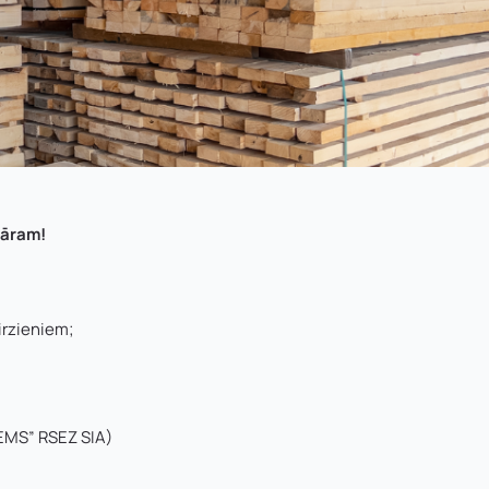
nāram!
irzieniem;
EMS” RSEZ SIA)