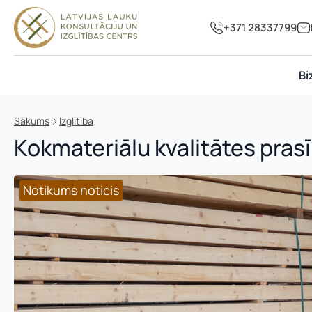
+371 28337799
Bi
Sākums
Izglītība
Kokmateriālu kvalitātes pr
Notikums noticis
Notikums noticis