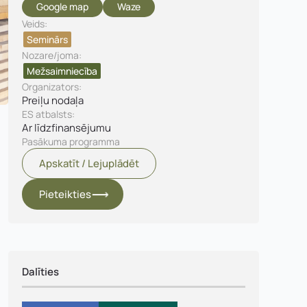
Google map
Waze
Veids:
Seminārs
Nozare/joma:
Mežsaimniecība
Organizators:
Preiļu nodaļa
ES atbalsts:
Ar līdzfinansējumu
Pasākuma programma
Apskatīt / Lejuplādēt
Pieteikties
Dalīties