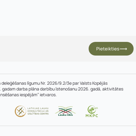
Uzņēmuma reģistrācijas nu
Uzvārds
*
*
Kontakttālrunis
*
E-pasts
*
Pieteikties
V un motivācijas vēstuli
*
deleģēšanas līgumu Nr. 2026/9.2/3e par Valsts Kopējās
. gadam darba plāna darbību īstenošanu 2026. gadā, aktivitātes
Jūs varat augšupielādēt līdz 2 failiem.
ansēšanas iespējām” ietvaros.
Nosūtīt pieteikumu