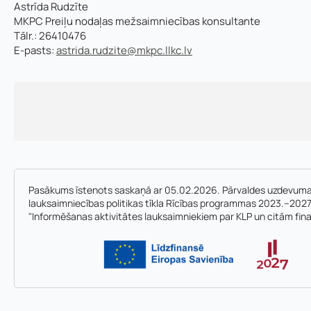
Astrīda Rudzīte
Vārds, uzvārds
*
MKPC Preiļu nodaļas mežsaimniecības konsultante
Vārds
*
Tālr.: 26410476
E-pasts:
astrida.rudzite@mkpc.llkc.lv
E-pasta adrese:
Telefons
*
u
Pamatnozare
z
Pievieno savu C
v
ā
r
Pasākums īstenots saskaņā ar 05.02.2026. Pārvaldes uzdevuma 
Piezīmes
d
lauksaimniecības politikas tīkla Rīcības programmas 2023.–2027
s
"Informēšanas aktivitātes lauksaimniekiem par KLP un citām fin
*
u
z
v
ā
r
d