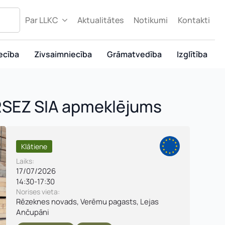
Par LLKC
Aktualitātes
Notikumi
Kontakti
ecība
Zivsaimniecība
Grāmatvedība
Izglītība
RSEZ SIA apmeklējums
Klātiene
Laiks:
17/07/2026
14:30
-
17:30
Norises vieta:
Rēzeknes novads, Verēmu pagasts, Lejas
Ančupāni