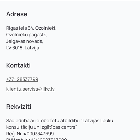
Adrese
Rīgas iela 34, Ozolnieki,
Ozolnieku pagasts,
Jelgavas novads,
LV-3018, Latvija
Kontakti
+371 28337799
klientu.serviss@llkc.lv
Rekvizīti
Sabiedrība ar ierobežotu atbildību "Latvijas Lauku
konsultāciju un izglītības centrs"
Reģ. Nr.:40003347699