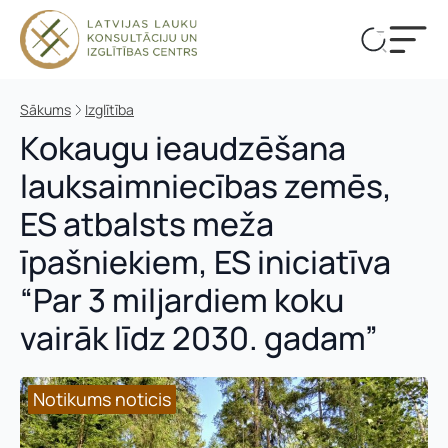
Sākums
Izglītība
Kokaugu ieaudzēšana
lauksaimniecības zemēs,
ES atbalsts meža
īpašniekiem, ES iniciatīva
“Par 3 miljardiem koku
vairāk līdz 2030. gadam”
Notikums noticis
Notikums noticis