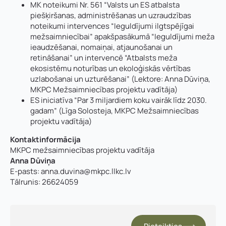
MK noteikumi Nr. 561 “Valsts un ES atbalsta
piešķiršanas, administrēšanas un uzraudzības
noteikumi intervences “Ieguldījumi ilgtspējīgai
mežsaimniecībai” apakšpasākumā “Ieguldījumi meža
ieaudzēšanai, nomaiņai, atjaunošanai un
retināšanai” un intervencē “Atbalsts meža
ekosistēmu noturības un ekoloģiskās vērtības
uzlabošanai un uzturēšanai”
(Lektore: Anna Dūviņa,
MKPC Mežsaimniecības projektu vadītāja)
ES iniciatīva “Par 3 miljardiem koku vairāk līdz 2030.
gadam”
(Līga Solosteja, MKPC Mežsaimniecības
projektu vadītāja)
Kontaktinformācija
MKPC mežsaimniecības projektu vadītāja
Anna Dūviņa
E-pasts:
anna.duvina@mkpc.llkc.lv
Tālrunis: 26624059