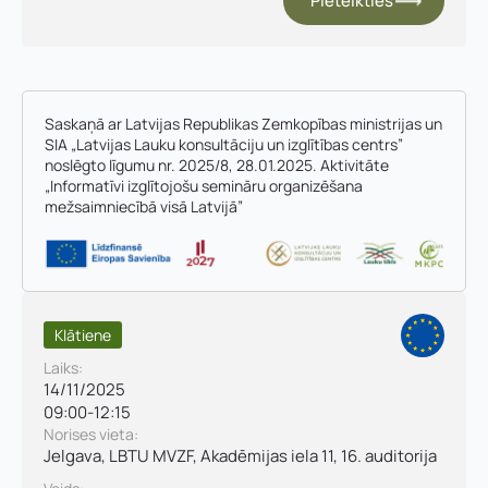
Pieteikties
Saskaņā ar Latvijas Republikas Zemkopības ministrijas un
SIA „Latvijas Lauku konsultāciju un izglītības centrs”
noslēgto līgumu nr. 2025/8, 28.01.2025. Aktivitāte
Vārds, uzvārds
*
„Informatīvi izglītojošu semināru organizēšana
mežsaimniecībā visā Latvijā”
Vārds
*
Uzņēmuma reģistrācijas numurs:
Uzvārds
*
Klātiene
E-pasta adrese:
*
Laiks:
14/11/2025
09:00
-
12:15
Telefons
*
Norises vieta:
Kontakttālrunis
*
Jelgava, LBTU MVZF, Akadēmijas iela 11, 16. auditorija