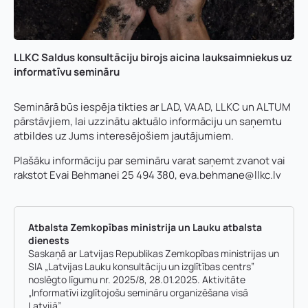
LLKC Saldus konsultāciju birojs aicina lauksaimniekus uz
informatīvu semināru
Seminārā būs iespēja tikties ar LAD, VAAD, LLKC un ALTUM
pārstāvjiem, lai uzzinātu aktuālo informāciju un saņemtu
atbildes uz Jums interesējošiem jautājumiem.
Plašāku informāciju par semināru varat saņemt zvanot vai
rakstot Evai Behmanei 25 494 380,
eva.behmane@llkc.lv
Atbalsta Zemkopības ministrija un Lauku atbalsta
dienests
Saskaņā ar Latvijas Republikas Zemkopības ministrijas un
SIA „Latvijas Lauku konsultāciju un izglītības centrs”
noslēgto līgumu nr. 2025/8, 28.01.2025. Aktivitāte
„Informatīvi izglītojošu semināru organizēšana visā
Latvijā”