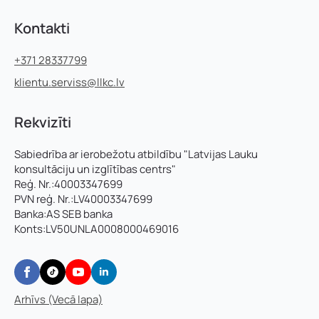
Kontakti
+371 28337799
klientu.serviss@llkc.lv
Rekvizīti
Sabiedrība ar ierobežotu atbildību "Latvijas Lauku
konsultāciju un izglītības centrs"
Reģ. Nr.:40003347699
PVN reģ. Nr.:LV40003347699
Banka:AS SEB banka
Konts:LV50UNLA0008000469016
Arhīvs (Vecā lapa)