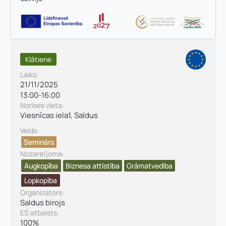
Klātiene
Laiks:
21/11/2025
13:00
-
16:00
Norises vieta:
Viesnīcas iela1, Saldus
Veids:
Seminārs
Vārds, uzvārds
*
Nozare/joma:
Vārds
*
Augkopība
Biznesa attīstība​
Grāmatvedība
Lopkopība
Uzņēmuma reģistrācijas numurs:
Organizators:
Uzvārds
*
Saldus birojs
ES atbalsts:
100%