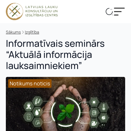
Sākums
Izglītība
Informatīvais seminārs
“Aktuālā informācija
lauksaimniekiem”
Notikums noticis
Notikums noticis