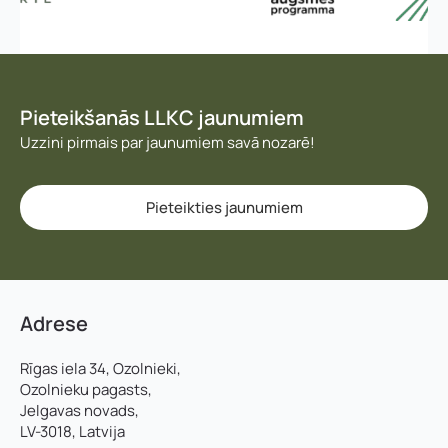
ē
m
u
m
a
*
Pieteikšanās LLKC jaunumiem
K
Uzzini pirmais par jaunumiem savā nozarē!
o
n
t
a
Pieteikties jaunumiem
k
t
t
ā
l
Adrese
r
u
n
Rīgas iela 34, Ozolnieki,
i
Ozolnieku pagasts,
s
Jelgavas novads,
LV-3018, Latvija