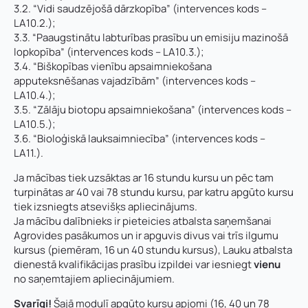
3.2. “Vidi saudzējošā dārzkopība” (intervences kods –
ā
Pievieno savu CV un motivācijas vēstuli
*
r
LA10.2.);
d
3.3. “Paaugstinātu labturības prasību un emisiju mazinošā
s
lopkopība” (intervences kods – LA10.3.);
Piezīmes
P
3.4. “Biškopības vienību apsaimniekošana
i
Jūs varat augšupielādēt līdz 2 failiem.
apputeksnēšanas vajadzībām” (intervences kods –
e
LA10.4.);
z
3.5. “Zālāju biotopu apsaimniekošana” (intervences kods –
ī
Nosūtīt pieteikumu
LA10.5.);
m
3.6. “Bioloģiskā lauksaimniecība” (intervences kods –
e
LA11.).
s
Pieteikties
Ja mācības tiek uzsāktas ar 16 stundu kursu un pēc tam
turpinātas ar 40 vai 78 stundu kursu, par katru apgūto kursu
tiek izsniegts atsevišķs apliecinājums.
Ja mācību dalībnieks ir pieteicies atbalsta saņemšanai
Agrovides pasākumos un ir apguvis divus vai trīs ilgumu
kursus (piemēram, 16 un 40 stundu kursus), Lauku atbalsta
dienestā kvalifikācijas prasību izpildei var iesniegt
vienu
no saņemtajiem apliecinājumiem.
Svarīgi!
Šajā modulī apgūto kursu apjomi (16, 40 un 78