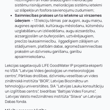
sistēmu risinājumiem, meliorācijas sistēmu ietekmi
uz slāpekļa un fosfora savienojumu zudumiem;
Saimniecības prakses un to ietekme uz virszemes
ūdeņiem
– 13 lekciju tēmas par augsni, augu maiņu,
augsnes apstrādi, kultūraugu mēslošanu, kūtsmēslu
uzglabāšanu un izkliedēšanu, augu aizsardzību,
aizsargjoslām un buferjoslām, uztvērējaugiem,
precīzo lauksaimniecību, ilggadīgiem zālājiem un
stādījumiem, platībām dabai, agromežsaimniecības
praksēm un dzīvnieku ganīšanu, ganību
apsaimniekošanu.
Lekcijas sagatavojuši LIFE GoodWater IP projekta eksperti
no VSIA “Latvijas Vides ģeoloģijas un meteoroloģijas
centrs”, Pārtikas drošības, dzīvnieku veselības un vides
zinātniskā institūta “BIOR”, Latvijas Biozinātņu un
tehnoloģiju universitātes, SIA “Latvijas Lauku konsultāciju
un izglītības centrs”, biedrības “Baltijas Vides Forums”,
Latvijas Valsts mežzinātnes institūta “Silava” un Latvijas
Dabas fonda.