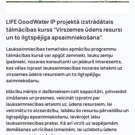
LIFE GoodWater IP projektā izstrādātais
tālmācības kurss “Virszemes ūdens resursi
un to ilgtspējīga apsaimniekošana”.
Lauksaimniecības tematisko apmācību programmu
tālmācības kursā var apgūt zemnieki, lauku zemju
īpašnieki, nozares konsultanti un jebkurš interesents,
kas vēlas izprast lauksaimniecības nozares ietekmi uz
virszemes ūdens resursiem un to ilgtspējīgu
saimniekošanu.
Mācību mērķis ir dalībniekiem celt kapacitāti, pilnveidot
zināšanas un prasmes, veicināt izpratni par
lauksaimniecības ietekmi uz ūdens resursiem, lai
veicinātu to aizsardzību, labāku šo resursu pārvaldību un
ilgtspējīgu apsaimniekošanu, ievērojot labu
lauksaimniecības praksi. Kā arī virzīt uz iespējamām
domāšanas un rīcības izmaiņām, lai uzlabotu ūdens