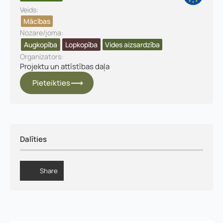
Veids:
Mācības
Nozare/joma:
Augkopība
Lopkopība
Vides aizsardzība​
Organizators:
Projektu un attīstības daļa
Pieteikties
Dalīties
Share