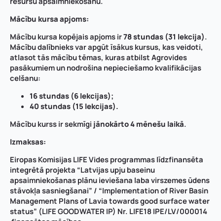
resursu apsaimniekošanu.
Mācību kursa apjoms:
Mācību kursa kopējais apjoms ir
78 stundas (31 lekcija)
.
Mācību dalībnieks var apgūt īsākus kursus, kas veidoti,
atlasot tās mācību tēmas, kuras atbilst Agrovides
pasākumiem un nodrošina nepieciešamo kvalifikācijas
celšanu:
16 stundas (6 lekcijas);
40 stundas (15 lekcijas).
Mācību kurss ir sekmīgi
jānokārto 4 mēnešu laikā
.
Izmaksas:
Eiropas Komisijas LIFE Vides programmas līdzfinansēta
integrētā projekta “Latvijas upju baseinu
apsaimniekošanas plānu ieviešana laba virszemes ūdens
stāvokļa sasniegšanai” / “Implementation of River Basin
Management Plans of Lavia towards good surface water
status” (LIFE GOODWATER IP) Nr. LIFE18 IPE/LV/000014