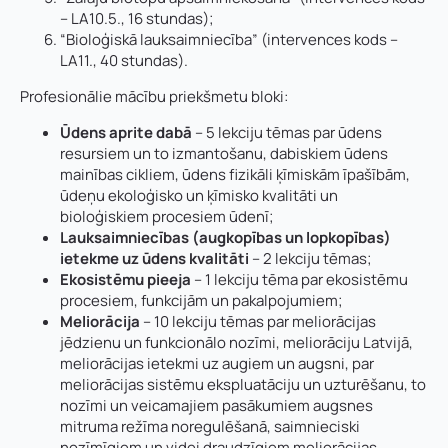
– LA10.5., 16 stundas);
“Bioloģiskā lauksaimniecība” (intervences kods –
LA11., 40 stundas).
Profesionālie mācību priekšmetu bloki:
Ūdens aprite dabā
– 5 lekciju tēmas par ūdens
resursiem un to izmantošanu, dabiskiem ūdens
mainības cikliem, ūdens fizikāli ķīmiskām īpašībām,
ūdeņu ekoloģisko un ķīmisko kvalitāti un
bioloģiskiem procesiem ūdenī;
Lauksaimniecības (augkopības un lopkopības)
ietekme uz ūdens kvalitāti
– 2 lekciju tēmas;
Ekosistēmu pieeja
– 1 lekciju tēma par ekosistēmu
procesiem, funkcijām un pakalpojumiem;
Meliorācija
– 10 lekciju tēmas par meliorācijas
jēdzienu un funkcionālo nozīmi, meliorāciju Latvijā,
meliorācijas ietekmi uz augiem un augsni, par
meliorācijas sistēmu ekspluatāciju un uzturēšanu, to
nozīmi un veicamajiem pasākumiem augsnes
mitruma režīma noregulēšanā, saimnieciski
nozīmīgiem un videi draudzīgiem meliorācijas