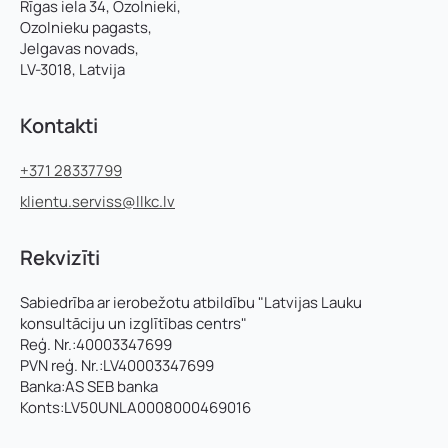
Rīgas iela 34, Ozolnieki,
Ozolnieku pagasts,
Jelgavas novads,
LV-3018, Latvija
Kontakti
+371 28337799
klientu.serviss@llkc.lv
Rekvizīti
Sabiedrība ar ierobežotu atbildību "Latvijas Lauku
konsultāciju un izglītības centrs"
Reģ. Nr.:40003347699
PVN reģ. Nr.:LV40003347699
Banka:AS SEB banka
Konts:LV50UNLA0008000469016