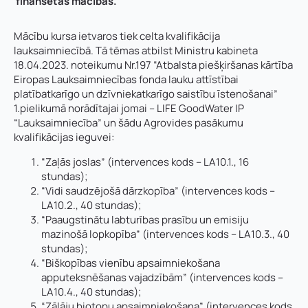
finansētas mācības.
Mācību kursa ietvaros tiek celta kvalifikācija
lauksaimniecībā. Tā tēmas atbilst Ministru kabineta
18.04.2023. noteikumu Nr.197 “Atbalsta piešķiršanas kārtība
Eiropas Lauksaimniecības fonda lauku attīstībai
platībatkarīgo un dzīvniekatkarīgo saistību īstenošanai”
1.pielikumā norādītajai jomai – LIFE GoodWater IP
“Lauksaimniecība” un šādu Agrovides pasākumu
kvalifikācijas ieguvei:
“Zaļās joslas” (intervences kods – LA10.1., 16
stundas);
“Vidi saudzējošā dārzkopība” (intervences kods –
LA10.2., 40 stundas);
“Paaugstinātu labturības prasību un emisiju
mazinošā lopkopība” (intervences kods – LA10.3., 40
stundas);
“Biškopības vienību apsaimniekošana
apputeksnēšanas vajadzībām” (intervences kods –
LA10.4., 40 stundas);
“Zālāju biotopu apsaimniekošana” (intervences kods