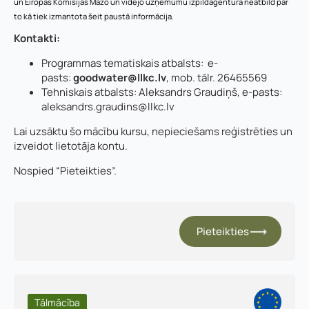
un Eiropas Komisijas Mazo un vidējo uzņēmumu izpildaģentūra neatbild par
to kā tiek izmantota šeit paustā informācija.
Kontakti:
Programmas tematiskais atbalsts: e-
pasts:
goodwater@llkc.lv
, mob. tālr. 26465569
Tehniskais atbalsts: Aleksandrs Graudiņš, e-pasts:
aleksandrs.graudins@llkc.lv
Lai uzsāktu šo mācību kursu, nepieciešams reģistrēties un
izveidot lietotāja kontu.
Nospied “Pieteikties”.
Pieteikties
Tālmācība