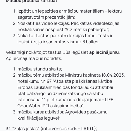
Mācību procesa kārtība:
Izpētīt un iepazīties ar mācību materiāliem – lektoru
sagatavotām prezentācijām;
Noskatīties video lekcijas. Pēc katras videolekcijas
noskatīšanās nospiest “Atzīmēt kā pabeigtu”;
Vārds, uzvārds
*
Nokārtot testus par katru lekcijas tēmu. Tests ir
ieskaitīts, ja ir saņemtas vismaz 8 balles.
Vārds
*
Veiksmīgi nokārtojot testus, Jūs iegūsiet
apliecinājumu
.
Uzņēmuma reģistrācijas numurs:
Apliecinājumā būs norādīts:
Uzvārds
*
mācību stundu skaits;
mācību tēmu atbilstība Ministru kabineta 18.04.2023.
n
noteikumu Nr.197 “Atbalsta piešķiršanas kārtība
E-pasta adrese:
*
u
Eiropas Lauksaimniecības fonda lauku attīstībai
m
Telefons
*
platībatkarīgo un dzīvniekatkarīgo saistību
u
īstenošanai” 1.pielikumā norādītajai jomai – LIFE
r
Kontakttālrunis
*
GoodWater IP “Lauksaimniecība”;
s
mācību kursa atbilstība Agrovides pasākumu
:
E-pasts
*
kvalifikācijas ieguvei:
u
z
3.1. “Zaļās joslas” (intervences kods – LA10.1.);
v
Pamatnozare