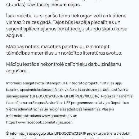
stundas) savstarpēji
nesummējas
.
Īsāki mācību kursi par šo tēmu tiek organizēti arī klātienē
vismaz 2 reizes gadā. Tajos būs iespēja piedalīties un
saņemt apliecinājumus par attiecīgu stundu skaitu kursa
apguvei.
Mācības notiek, mācoties patstāvīgi, izmantojot
tālmācības materiālus un norādītos literatūras avotus.
Mācību iestāde nekontrolē dalībnieku darbu zināšanu
apgūšanā.
Informācija sagatavota, īstenojot LIFE integrēto projektu “Latvijas upju
baseinu apsaimniekošanas plānu ieviešana laba virszemes ūdens stāvokļa
sasniegšanai” (LIFE GOODWATER IP, LIFE18 IPE/LV/000014). Projekts ir saņēmis
finansējumu no Eiropas Savienības LIFE programmas un Latvijas Republikas
Viedās administrācijas un reģionālās attīstības ministrijas. Plašāka
informācija atrodama www.goodwater.lv un
https://www.facebook.com/latvijas.udeni
Šī informācija atspoguļo tikai LIFE GOODWATER IP projekta partneru viedokli