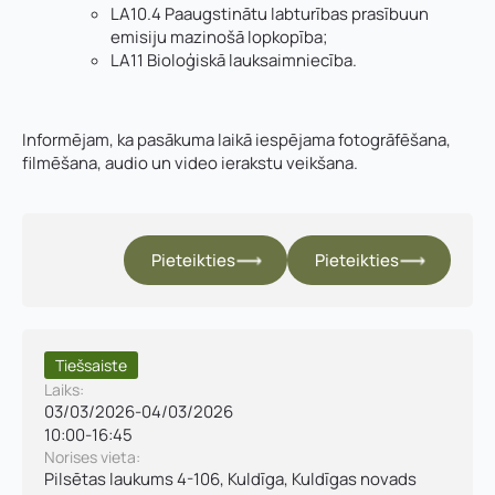
LA10.4 Paaugstinātu labturības prasībuun
emisiju mazinošā lopkopība;
LA11 Bioloģiskā lauksaimniecība.
Informējam, ka pasākuma laikā iespējama fotogrāfēšana,
filmēšana, audio un video ierakstu veikšana.
Pieteikties
Pieteikties
Vārds, uzvārds
*
Tiešsaiste
Laiks:
03/03/2026
-
04/03/2026
Vārds
*
10:00
-
16:45
Uzņēmuma reģistrācijas numurs:
Norises vieta:
Pilsētas laukums 4-106, Kuldīga, Kuldīgas novads