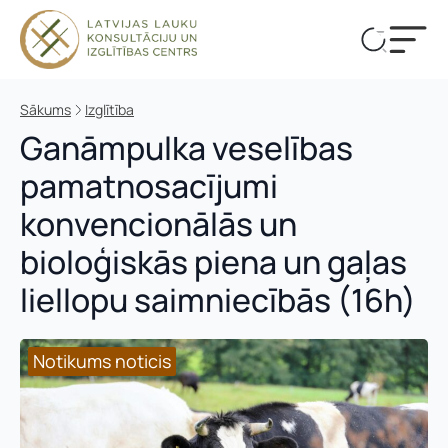
Sākums
Izglītība
Ganāmpulka veselības
pamatnosacījumi
konvencionālās un
bioloģiskās piena un gaļas
liellopu saimniecībās (16h)
Notikums noticis
Notikums noticis