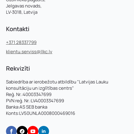
Jelgavas novads,
LV-3018, Latvija
Kontakti
+371 28337799
klientu.serviss@llkc.lv
Rekvizīti
Sabiedrība ar ierobežotu atbildību "Latvijas Lauku
konsultāciju un izglītības centrs"
Reģ. Nr.:40003347699
PVN reģ. Nr.:LV40003347699
Banka:AS SEB banka
Konts:LV50UNLA0008000469016