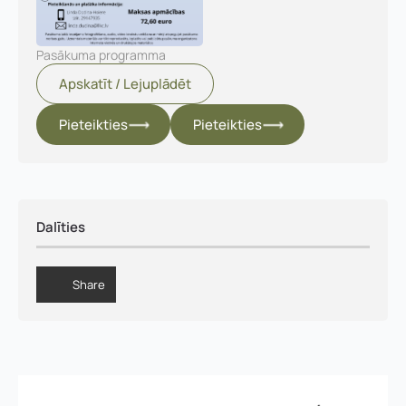
Pieteikties
Pasākuma programma
Apskatīt / Lejuplādēt
Pieteikties
Pieteikties
Dalīties
Share