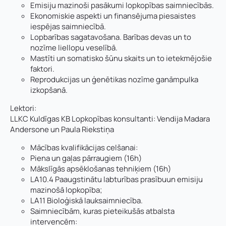
Emisiju mazinoši pasākumi lopkopības saimniecībās.
Ekonomiskie aspekti un finansējuma piesaistes
iespējas saimniecībā.
Lopbarības sagatavošana. Barības devas un to
nozīme liellopu veselībā.
Mastīti un somatisko šūnu skaits un to ietekmējošie
faktori.
Reprodukcijas un ģenētikas nozīme ganāmpulka
izkopšanā.
Lektori:
LLKC Kuldīgas KB Lopkopības konsultanti: Vendija Madara
Andersone un Paula Riekstiņa
Mācības kvalifikācijas celšanai:
Piena un gaļas pārraugiem (16h)
Mākslīgās apsēklošanas tehniķiem (16h)
LA10.4 Paaugstinātu labturības prasībuun emisiju
mazinošā lopkopība;
LA11 Bioloģiskā lauksaimniecība.
Saimniecībām, kuras pieteikušās atbalsta
intervencēm: