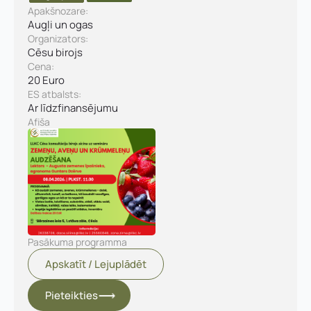
Apakšnozare:
s
Augļi un ogas
,
Kontakttālrunis
*
Organizators:
E-pasts
*
Cēsu birojs
Cena:
20 Euro
Pamatnozare
ES atbalsts:
Pievieno savu CV un motivācijas vēstuli
*
Ar līdzfinansējumu
Afiša
Piezīmes
Jūs varat augšupielādēt līdz 2 failiem.
Nosūtīt pieteikumu
Pasākuma programma
Pieteikties
Apskatīt / Lejuplādēt
Pieteikties