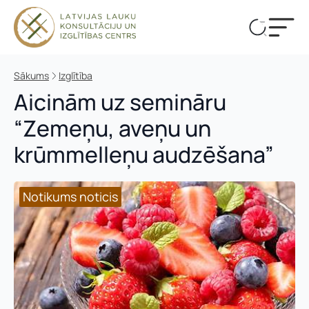
Sākums
Izglītība
Aicinām uz semināru
“Zemeņu, aveņu un
krūmmelleņu audzēšana”
Notikums noticis
Notikums noticis