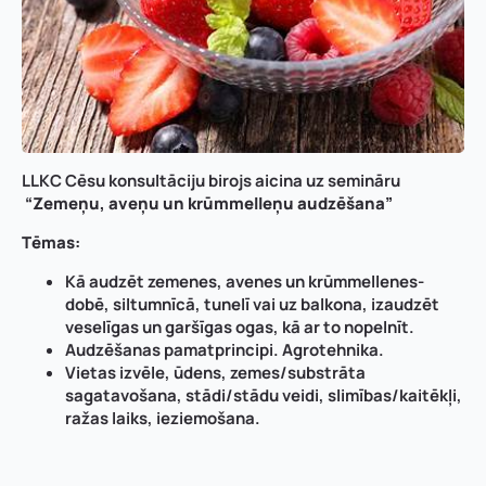
LLKC Cēsu konsultāciju birojs aicina uz semināru
“Zemeņu, aveņu un krūmmelleņu audzēšana”
Tēmas:
Kā audzēt zemenes, avenes un krūmmellenes-
dobē, siltumnīcā, tunelī vai uz balkona, izaudzēt
veselīgas un garšīgas ogas, kā ar to nopelnīt.
Audzēšanas pamatprincipi. Agrotehnika.
Vietas izvēle, ūdens, zemes/substrāta
sagatavošana, stādi/stādu veidi, slimības/kaitēkļi,
ražas laiks, ieziemošana.