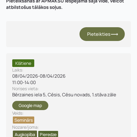
Pieteikšanās ar APMAKSU iespējama šajā vidē, veicot
atbilstošus tālākos soļus.
Pieteikties
Klātiene
Laiks:
a
Vārds, uzvārds
*
08/04/2026
-
08/04/2026
d
11:00
-
14:00
r
Vārds
*
Norises vieta:
e
Bērzaines iela 5, Cēsis, Cēsu novads, 1.stāva zāle
s
Uzņēmuma reģistrācijas numurs:
e
Google map
:
Uzvārds
*
*
Veids:
V
Seminārs
ā
E-pasta adrese:
*
Nozare/joma:
r
Augkopība
Pieredze
Telefons
*
d