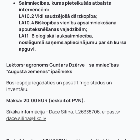
Saimniecības, kuras pieteikušās atbalsta
intervencēm:
LA10.2 Vidi saudzējošā dārzkopība;
LA10.4 Biškopības vienību apsaimniekošana
apputeksnēšanas vajadzībām;
LA11 Bioloģiskā lauksaimniecība,
noslēgumā saņems apliecinājumu par 4h kursa
apguvi.
Lektors: agronoms Guntars Dzērve – saimniecības
“Augusta zemenes” īpašnieks
Būs iespēja iegādāties un pasūtīt frigo stādus un
inventāru.
Maksa: 20,00 EUR (ieskaitot PVN).
Sīkāka informācija – Dace Siliņa, t.26338706, e-pasts:
dace.silina@llkc.lv