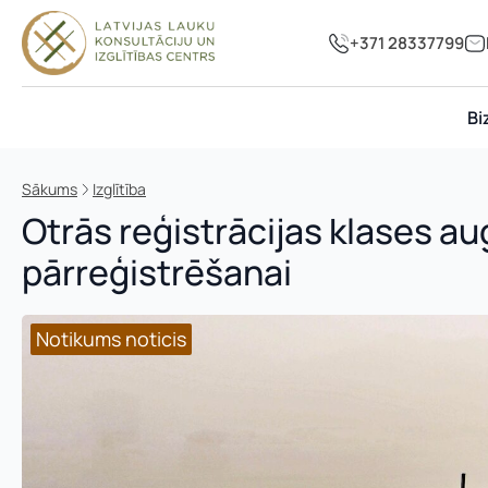
+371 28337799
Bi
Sākums
Izglītība
Otrās reģistrācijas klases au
pārreģistrēšanai
Notikums noticis
Notikums noticis