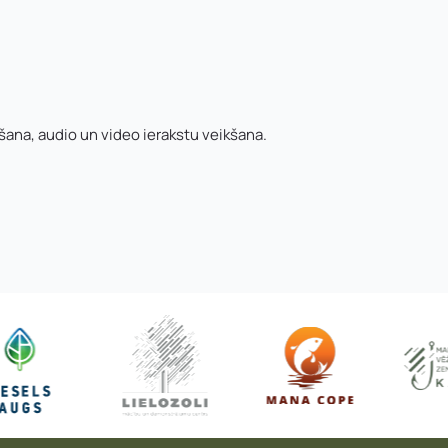
*
Kontakttālrunis
*
E-pasts
*
V un motivācijas vēstuli
*
šana, audio un video ierakstu veikšana.
Jūs varat augšupielādēt līdz 2 failiem.
Nosūtīt pieteikumu
Pieteikties