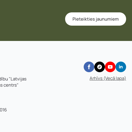
Pieteikties jaunumiem
Arhīvs (Vecā lapa)
dību "Latvijas
as centrs"
016