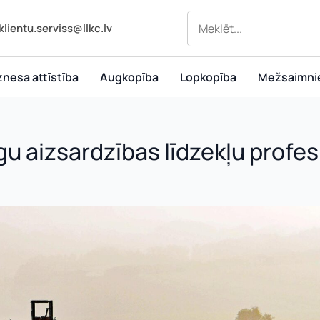
klientu.serviss@llkc.lv
znesa attīstība
Augkopība
Lopkopība
Mežsaimni
gu aizsardzības līdzekļu profes