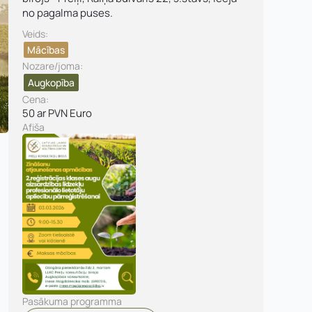
no pagalma puses.
Veids:
Mācības
Nozare/joma:
Augkopība
Cena:
50 ar PVN Euro
Afiša
murs:
Pasākuma programma