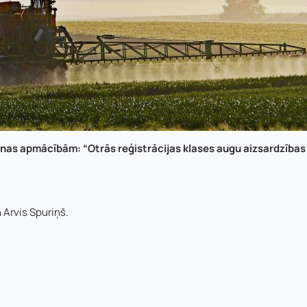
nas apmācībām: “Otrās reģistrācijas klases augu aizsardzības
 Arvis Spuriņš.
Uzņēmuma reģistrācijas nu
Uzvārds
*