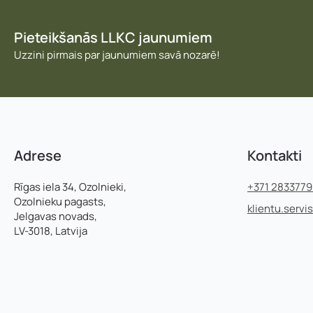
e
ģ
i
Pieteikšanās LLKC jaunumiem
s
Uzzini pirmais par jaunumiem savā nozarē!
t
r
ā
c
i
j
a
s
Adrese
Kontakti
*
Rīgas iela 34, Ozolnieki,
+371 283377
Ozolnieku pagasts,
klientu.servi
Jelgavas novads,
LV-3018, Latvija