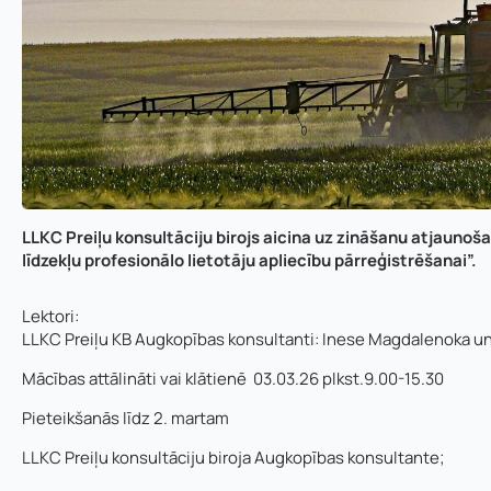
LLKC Preiļu konsultāciju birojs aicina uz z
ināšanu
atjaunoša
līdzekļu profesionālo lietotāju apliecību pārreģistrēšanai”.
Lektori:
LLKC Preiļu KB Augkopības konsultanti: Inese Magdalenoka un
Mācības attālināti vai klātienē 03.03.26 plkst.9.00-15.30
Pieteikšanās līdz 2. martam
Vārds, uzvārds
*
Vārds
*
LLKC Preiļu konsultāciju biroja Augkopības konsultante;