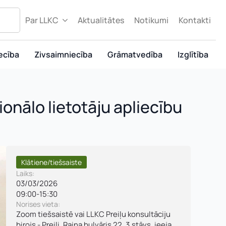
Par LLKC
Aktualitātes
Notikumi
Kontakti
ecība
Zivsaimniecība
Grāmatvedība
Izglītība
ionālo lietotāju apliecību
Klātiene/tiešsaiste
Laiks:
03/03/2026
09:00
-
15:30
Norises vieta:
Zoom tiešsaistē vai LLKC Preiļu konsultāciju
birojs - Preiļi, Raiņa bulvāris 22, 3.stāvs, ieeja