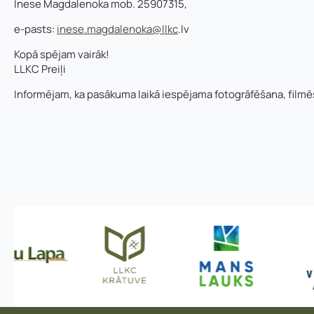
Inese Magdalenoka mob. 25907315,
E-pasta adrese:
Telefons
*
e-pasts:
inese.magdalenoka@llkc
.lv
Kopā spējam vairāk!
LLKC Preiļi
Pamatnozare
Pievieno savu C
Informējam, ka pasākuma laikā iespējama fotogrāfēšana, filmē
r
Piezīmes
e
ģ
i
s
t
r
ā
c
i
j
a
s
r