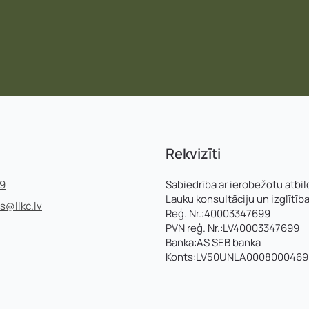
Rekvizīti
99
Sabiedrība ar ierobežotu atbil
Lauku konsultāciju un izglītīb
ss@llkc.lv
Reģ. Nr.:40003347699
PVN reģ. Nr.:LV40003347699
Banka:AS SEB banka
Konts:LV50UNLA0008000469