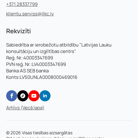
+371 28337799
klientu.serviss@llkc.lv
Rekvizīti
Sabiedrība ar ierobežotu atbildību "Latvijas Lauku
konsultāciju un izglītības centrs"
Reģ. Nr.:40003347699
PVN reģ. Nr.:LV40003347699
Banka:AS SEB banka
Konts:LV50UNLA0008000469016
Arhīvs (Vecā lapa)
© 2026 Visas tiesības aizsargātas