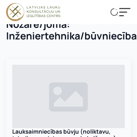
Nozare/joma:
Inženiertehnika/būvniecība​
Lauksaimniecības būvju (noliktavu,