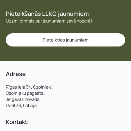
i
Piezīmes
j
a
Pieteikšanās LLKC jaunumiem
s
Uzzini pirmais par jaunumiem savā nozarē!
Jūs varat augšupielādēt līdz 2 failiem.
Pieteikties jaunumiem
Nosūtīt pieteikumu
Pieteikties
Adrese
Rīgas iela 34, Ozolnieki,
Ozolnieku pagasts,
Jelgavas novads,
LV-3018, Latvija
Kontakti