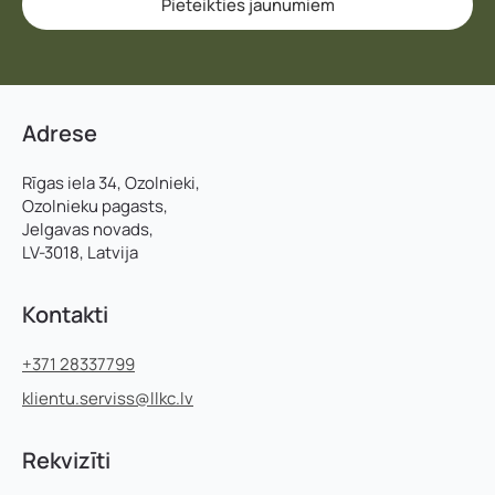
Pieteikties jaunumiem
Adrese
Rīgas iela 34, Ozolnieki,
Ozolnieku pagasts,
Jelgavas novads,
LV-3018, Latvija
Kontakti
+371 28337799
klientu.serviss@llkc.lv
Rekvizīti