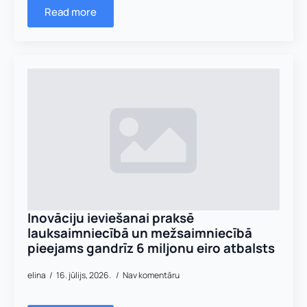
s
Read more
e
Nosūtīt pieteikumu
:
a
d
r
Pieteikties
e
s
e
:
Inovāciju ieviešanai praksē
lauksaimniecībā un mežsaimniecībā
pieejams gandrīz 6 miljonu eiro atbalsts
elina
16. jūlijs, 2026.
Nav komentāru