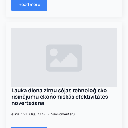
Vārds
*
Read more
Uzņēmuma reģistrācijas numurs:
Uzvārds
*
E-pasta adrese:
*
Telefons
*
Kontakttālrunis
*
E-pasts
*
Pamatnozare
Lauka diena zirņu sējas tehnoloģisko
Pievieno savu CV un motivācijas vēstuli
*
risinājumu ekonomiskās efektivitātes
novērtēšanā
a
Piezīmes
d
elina
21. jūlijs, 2026.
Nav komentāru
r
Jūs varat augšupielādēt līdz 2 failiem.
e