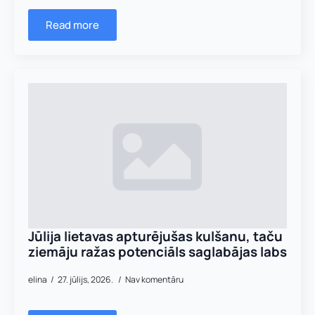
Read more
Jūlija lietavas apturējušas kulšanu, taču
ziemāju ražas potenciāls saglabājas labs
elina
27. jūlijs, 2026.
Nav komentāru
Vārds, uzvārds
*