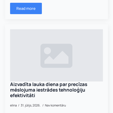
Read more
Aizvadīta lauka diena par precīzas
mēslojuma iestrādes tehnoloģiju
efektivitāti
elina
31. jūlijs, 2026.
Nav komentāru