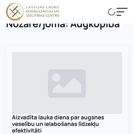
Nozare/joma:
Augkopība
Aizvadīta lauka diena par augsnes
veselību un ielabošanas līdzekļu
efektivitāti