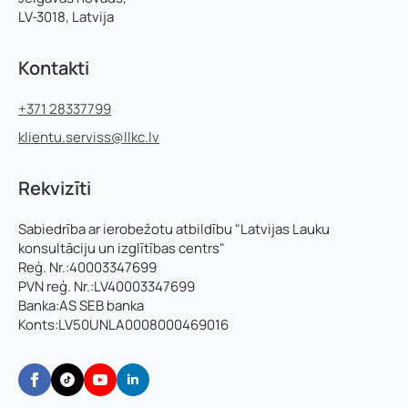
LV-3018, Latvija
*
Piezīmes
Jūs varat augšupielādēt līdz 2 failiem.
n
Kontakti
u
m
+371 28337799
u
Nosūtīt pieteikumu
r
klientu.serviss@llkc.lv
s
:
P
Rekvizīti
a
Pieteikties
m
Sabiedrība ar ierobežotu atbildību "Latvijas Lauku
a
konsultāciju un izglītības centrs"
t
Reģ. Nr.:40003347699
n
PVN reģ. Nr.:LV40003347699
o
z
Banka:AS SEB banka
a
Konts:LV50UNLA0008000469016
r
e