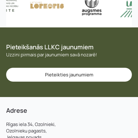
Vārds, uzvārds
*
Vārds
*
Pieteikšanās LLKC jaunumiem
Uzņēmuma reģistrācijas numurs:
Uzvārds
*
Uzzini pirmais par jaunumiem savā nozarē!
Pieteikties jaunumiem
E-pasta adrese:
*
Telefons
*
Kontakttālrunis
*
E-pasts
*
Adrese
Rīgas iela 34, Ozolnieki,
Pievieno savu CV un motivācijas vēstuli
*
Pamatnozare
Ozolnieku pagasts,
Jelgavas novads,