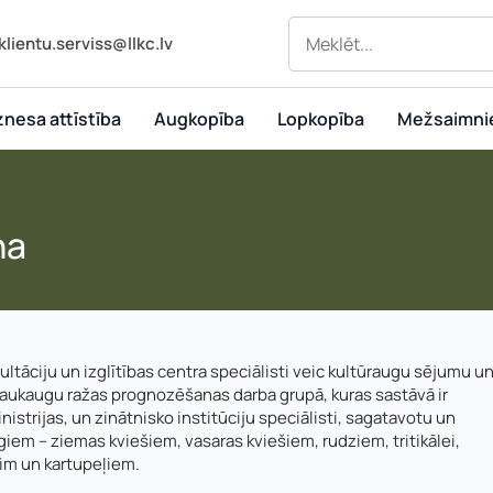
klientu.serviss@llkc.lv
znesa attīstība
Augkopība
Lopkopība
Mežsaimni
na
ultāciju un izglītības centra speciālisti veic kultūraugu sējumu u
 laukaugu ražas prognozēšanas darba grupā, kuras sastāvā ir
istrijas, un zinātnisko institūciju speciālisti, sagatavotu un
em – ziemas kviešiem, vasaras kviešiem, rudziem, tritikālei,
im un kartupeļiem.