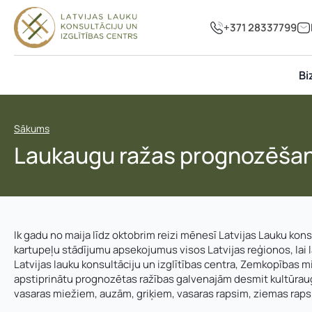
+371 28337799
Bi
Sākums
Laukaugu ražas prognozēša
Ik gadu no maija līdz oktobrim reizi mēnesī Latvijas Lauku kons
kartupeļu stādījumu apsekojumus visos Latvijas reģionos, lai
Latvijas lauku konsultāciju un izglītības centra, Zemkopības min
apstiprinātu prognozētas ražības galvenajām desmit kultūraugi
vasaras miežiem, auzām, griķiem, vasaras rapsim, ziemas raps