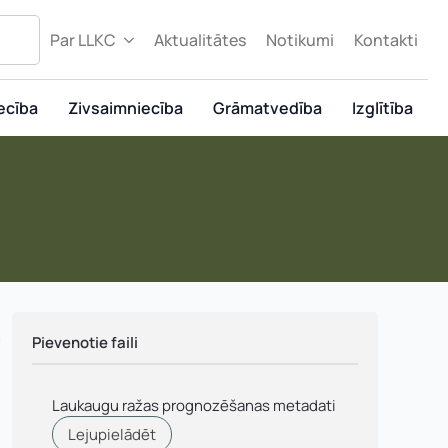
Par LLKC
Aktualitātes
Notikumi
Kontakti
ecība
Zivsaimniecība
Grāmatvedība
Izglītība
n
Pievenotie faili
Laukaugu ražas prognozēšanas metadati
Lejupielādēt