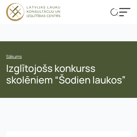
Sākums
Izglītojošs konkurss
skolēniem “Šodien laukos”