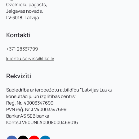
Pievieno savu CV un motivācijas vēstuli
*
Ozolnieku pagasts,
Jelgavas novads,
LV-3018, Latvija
*
Piezīmes
U
Jūs varat augšupielādēt līdz 2 failiem.
z
Kontakti
ņ
ē
+371 28337799
Nosūtīt pieteikumu
m
u
klientu.serviss@llkc.lv
m
a
n
Rekvizīti
Pieteikties
u
m
Sabiedrība ar ierobežotu atbildību "Latvijas Lauku
u
konsultāciju un izglītības centrs"
r
Reģ. Nr.:40003347699
s
PVN reģ. Nr.:LV40003347699
:
*
Banka:AS SEB banka
Konts:LV50UNLA0008000469016