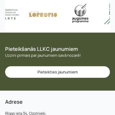
Vārds, uzvārds
*
Vārds
*
Pieteikšanās LLKC jaunumiem
Uzņēmuma reģistrācijas numurs:
Uzvārds
*
Uzzini pirmais par jaunumiem savā nozarē!
E-pasta adrese:
*
Pieteikties jaunumiem
Telefons
*
Kontakttālrunis
*
E-pasts
*
Adrese
Pamatnozare
Rīgas iela 34, Ozolnieki,