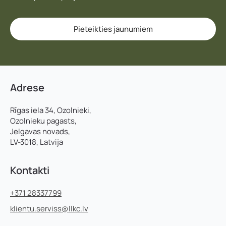
Kontakttālrunis
*
E-pasts
*
Pieteikties jaunumiem
Pievieno savu CV un motivācijas vēstuli
*
Pamatnozare
Adrese
u
Piezīmes
Jūs varat augšupielādēt līdz 2 failiem.
z
Rīgas iela 34, Ozolnieki,
v
ā
Ozolnieku pagasts,
r
Nosūtīt pieteikumu
Jelgavas novads,
d
LV-3018, Latvija
s
Kontakti
Pieteikties
+371 28337799
klientu.serviss@llkc.lv