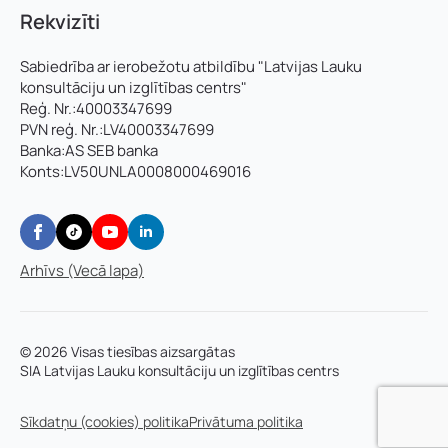
Rekvizīti
Sabiedrība ar ierobežotu atbildību "Latvijas Lauku
konsultāciju un izglītības centrs"
Reģ. Nr.:40003347699
PVN reģ. Nr.:LV40003347699
Banka:AS SEB banka
Konts:LV50UNLA0008000469016
Arhīvs (Vecā lapa)
© 2026 Visas tiesības aizsargātas
SIA Latvijas Lauku konsultāciju un izglītības centrs
Sīkdatņu (cookies) politika
Privātuma politika