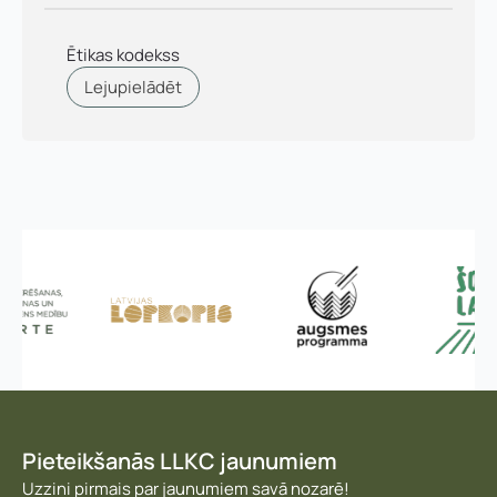
Ētikas kodekss
Lejupielādēt
Vārds, uzvārds
*
Vārds
*
Uzņēmuma reģistrācijas numurs:
Uzvārds
*
E-pasta adrese:
*
Telefons
*
Pieteikšanās LLKC jaunumiem
Uzzini pirmais par jaunumiem savā nozarē!