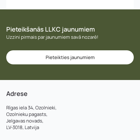
z
E-pasta adrese:
*
Telefons
*
v
ā
r
d
Kontakttālrunis
*
E-pasts
*
Pieteikšanās LLKC jaunumiem
s
Uzzini pirmais par jaunumiem savā nozarē!
Pievieno savu CV un motivācijas vēstuli
*
Pamatnozare
Pieteikties jaunumiem
Piezīmes
Jūs varat augšupielādēt līdz 2 failiem.
Adrese
Nosūtīt pieteikumu
Rīgas iela 34, Ozolnieki,
Ozolnieku pagasts,
Jelgavas novads,
LV-3018, Latvija
Pieteikties