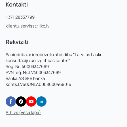
Kontakti
+371 28337799
klientu.serviss@llkc.lv
Rekvizīti
Sabiedrība ar ierobežotu atbildību "Latvijas Lauku
konsultāciju un izglītības centrs"
Reģ. Nr.:40003347699
PVN reģ. Nr.:LV40003347699
Banka:AS SEB banka
Konts:LV50UNLA0008000469016
Arhīvs (Vecā lapa)