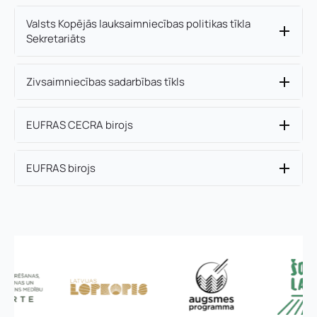
Valsts Kopējās lauksaimniecības politikas tīkla
Sekretariāts
Zivsaimniecības sadarbības tīkls
EUFRAS CECRA birojs
EUFRAS birojs
*
Vārds, uzvārds
*
Vārds
*
a
d
r
e
Uzņēmuma reģistrācijas numurs:
Uzvārds
*
s
e
:
u