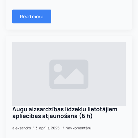
a
l
p
Read more
o
j
u
m
a
u
z
v
ā
r
d
s
Augu aizsardzības līdzekļu lietotājiem
apliecības atjaunošana (6 h)
aleksandrs
3. aprīlis, 2025.
Nav komentāru