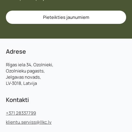
Pieteikties jaunumiem
Adrese
Rīgas iela 34, Ozolnieki,
Ozolnieku pagasts,
Jelgavas novads,
LV-3018, Latvija
Kontakti
+371 28337799
klientu.serviss@llkc.lv