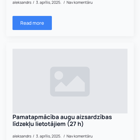
aleksandrs
3. aprīlis, 2025.
Nav komentāru
Kontakttālrunis
*
E-pasts
*
Read more
Pamatnozare
Pievieno savu CV un motivācijas vēstuli
*
P
Piezīmes
a
Jūs varat augšupielādēt līdz 2 failiem.
m
a
t
Nosūtīt pieteikumu
n
o
z
a
r
Pieteikties
Pamatapmācība augu aizsardzības
e
P
līdzekļu lietotājiem (27 h)
a
k
aleksandrs
3. aprīlis, 2025.
Nav komentāru