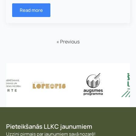
Read more
« Previous
Pieteikšanās LLKC jaunumiem
Uzzini pirmais par jaunumiem savā nozarē!