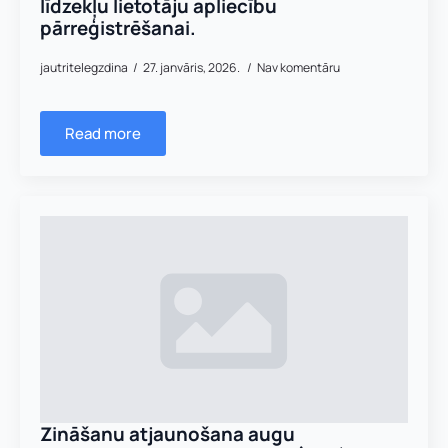
līdzekļu lietotāju apliecību
pārreģistrēšanai.
jautritelegzdina
27. janvāris, 2026.
Nav komentāru
Read more
Zināšanu atjaunošana augu