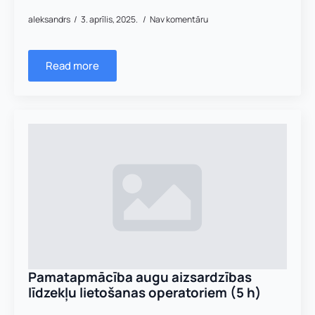
aleksandrs
3. aprīlis, 2025.
Nav komentāru
Read more
Vārds, uzvārds
*
Vārds
*
Uzņēmuma reģistrācijas numurs:
Uzvārds
*
E-pasta adrese:
*
Pamatapmācība augu aizsardzības
Telefons
*
līdzekļu lietošanas operatoriem (5 h)