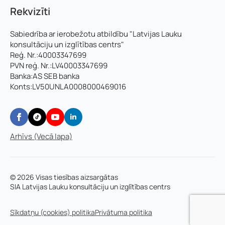
Rekvizīti
Sabiedrība ar ierobežotu atbildību "Latvijas Lauku
konsultāciju un izglītības centrs"
Reģ. Nr.:40003347699
PVN reģ. Nr.:LV40003347699
Banka:AS SEB banka
Konts:LV50UNLA0008000469016
Arhīvs (Vecā lapa)
© 2026 Visas tiesības aizsargātas
SIA Latvijas Lauku konsultāciju un izglītības centrs
Sīkdatņu (cookies) politika
Privātuma politika