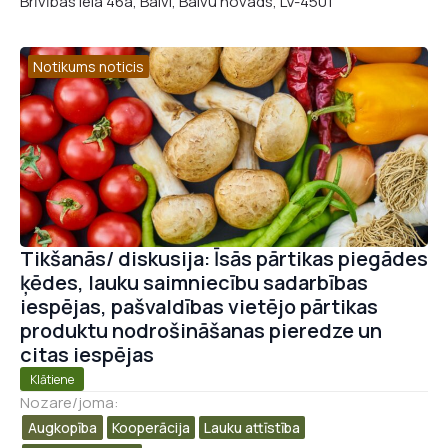
Brīvības iela 46a, Balvi, Balvu novads, LV-4501
Notikums noticis
Tikšanās/ diskusija: Īsās pārtikas piegādes
ķēdes, lauku saimniecību sadarbības
iespējas, pašvaldības vietējo pārtikas
produktu nodrošināšanas pieredze un
citas iespējas
Klātiene
Nozare/joma:
Augkopība
Kooperācija
Lauku attīstība