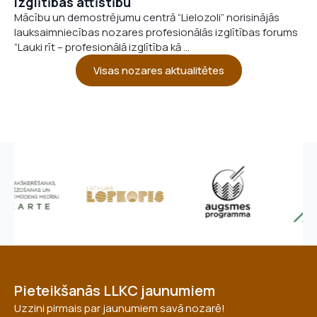
izglītības attīstību
Mācību un demostrējumu centrā “Lielozoli” norisinājās
lauksaimniecības nozares profesionālās izglītības forums
“Lauki rīt – profesionālā izglītība kā ...
Visas nozares aktualitētes
Pieteikšanās LLKC jaunumiem
Uzzini pirmais par jaunumiem savā nozarē!