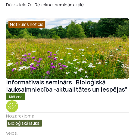
Dārzu iela 7a, Rēzekne, semināru zālē
Notikums noticis
Informatīvais seminārs “Bioloģiskā
lauksaimniecība -aktualitātes un iespējas”
Klātiene
Nozare/joma:
Bioloģiskā lauks.
Veids: