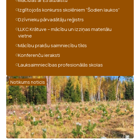
Mācības ar ES atbalstu
Izglītojošs konkurss skolēniem “Šodien laukos”
Dzīvnieku pārvadātāju reģistrs
LLKC Krātuve – mācību un izziņas materiālu
vietne
Mācību prakšu saimniecību tīkls
Konferenču ieraksti
Lauksaimniecības profesionālās skolas
Notikums noticis