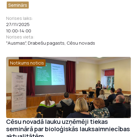
Seminārs
Norises laiks:
27/11/2025
10:00
-
14:00
Norises vieta:
"Ausmas", Drabešu pagasts, Cēsu novads
Notikums noticis
Cēsu novadā lauku uzņēmēji tiekas
seminārā par bioloģiskās lauksaimniecības
n
aktualitātēm
Vārds, uzvārds
*