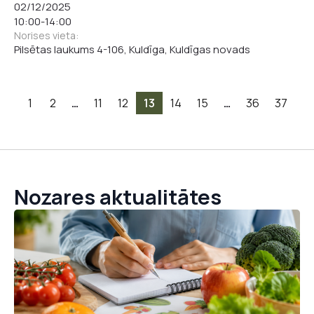
02/12/2025
10:00
-
14:00
Norises vieta:
Pilsētas laukums 4-106, Kuldīga, Kuldīgas novads
1
2
…
11
12
13
14
15
…
36
37
Nozares aktualitātes