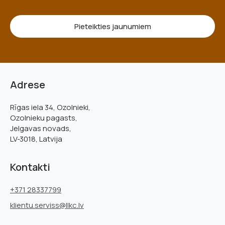
Pieteikties jaunumiem
Adrese
Rīgas iela 34, Ozolnieki,
Ozolnieku pagasts,
Jelgavas novads,
LV-3018, Latvija
Kontakti
+371 28337799
klientu.serviss@llkc.lv