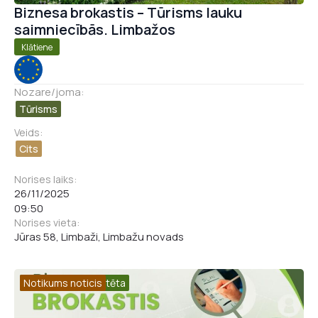
Biznesa brokastis – Tūrisms lauku
saimniecībās. Limbažos
Klātiene
Nozare/joma:
Tūrisms
Veids:
Cits
Norises laiks:
26/11/2025
09:50
Norises vieta:
Jūras 58, Limbaži, Limbažu novads
Grupa nokomplektēta
Notikums noticis