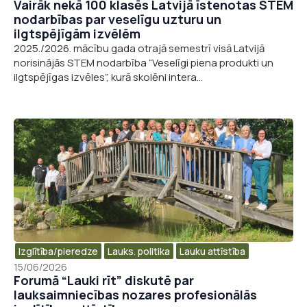
Vairāk nekā 100 klasēs Latvijā īstenotas STEM
nodarbības par veselīgu uzturu un
ilgtspējīgām izvēlēm
2025./2026. mācību gada otrajā semestrī visā Latvijā
norisinājās STEM nodarbība “Veselīgi piena produkti un
ilgtspējīgas izvēles”, kurā skolēni intera...
Izglītība/pieredze
Lauks. politika​
Lauku attīstība
15/06/2026
Forumā “Lauki rīt” diskutē par
lauksaimniecības nozares profesionālās