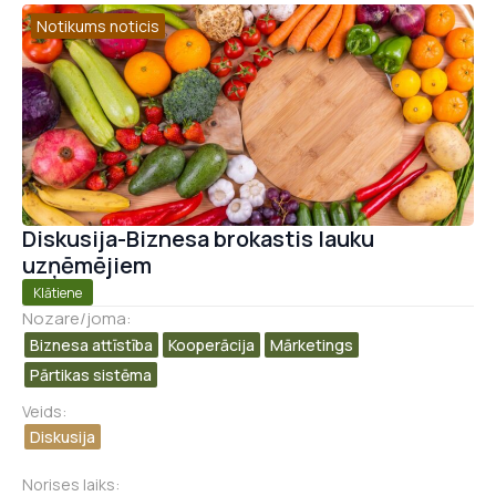
Notikums noticis
Diskusija-Biznesa brokastis lauku
uzņēmējiem
Klātiene
Nozare/joma:
Biznesa attīstība​
Kooperācija
Mārketings
Pārtikas sistēma
Veids:
Diskusija
Norises laiks: