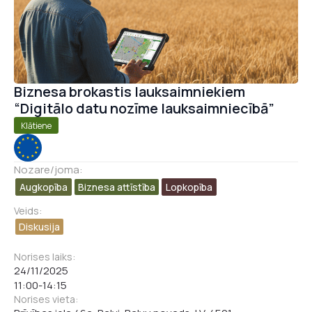
Biznesa brokastis lauksaimniekiem
“Digitālo datu nozīme lauksaimniecībā”
Klātiene
Nozare/joma:
Augkopība
Biznesa attīstība​
Lopkopība
Veids:
Diskusija
Norises laiks:
24/11/2025
11:00
-
14:15
Norises vieta: