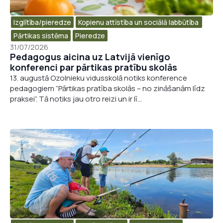
Izglītība/pieredze
Kopienu attīstība un sociālā labbūtība ​
Pārtikas sistēma
Pieredze
31/07/2026
Pedagogus aicina uz Latvijā vienīgo
konferenci par pārtikas pratību skolās
13. augustā Ozolnieku vidusskolā notiks konference
pedagogiem “Pārtikas pratība skolās – no zināšanām līdz
praksei”. Tā notiks jau otro reizi un ir lī...