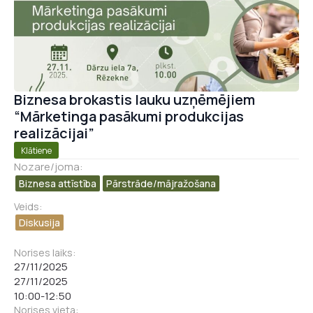
Biznesa brokastis lauku uzņēmējiem
“Mārketinga pasākumi produkcijas
realizācijai”
Klātiene
Nozare/joma:
Biznesa attīstība​
Pārstrāde/mājražošana​
Veids:
Diskusija
Norises laiks:
27/11/2025
27/11/2025
10:00
-
12:50
Norises vieta: