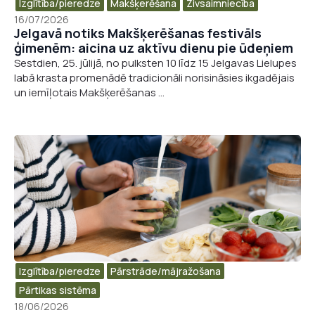
Izglītība/pieredze
Makšķerēšana
Zivsaimniecība
16/07/2026
Jelgavā notiks Makšķerēšanas festivāls
ģimenēm: aicina uz aktīvu dienu pie ūdeņiem
Sestdien, 25. jūlijā, no pulksten 10 līdz 15 Jelgavas Lielupes
labā krasta promenādē tradicionāli norisināsies ikgadējais
un iemīļotais Makšķerēšanas ...
Izglītība/pieredze
Pārstrāde/mājražošana​
Pārtikas sistēma
18/06/2026