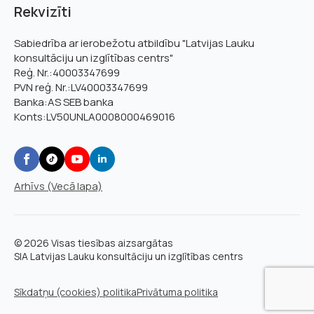
Rekvizīti
Sabiedrība ar ierobežotu atbildību "Latvijas Lauku
konsultāciju un izglītības centrs"
Reģ. Nr.:40003347699
PVN reģ. Nr.:LV40003347699
Banka:AS SEB banka
Konts:LV50UNLA0008000469016
Arhīvs (Vecā lapa)
© 2026 Visas tiesības aizsargātas
SIA Latvijas Lauku konsultāciju un izglītības centrs
Sīkdatņu (cookies) politika
Privātuma politika