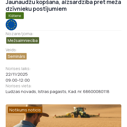
Jaunaudžu kopšana, aizsardzība pret meža
dzīvnieku postījumiem
Klātiene
Nozare/joma:
Mežsaimniecība
Veids:
Seminārs
Norises laiks:
22/11/2025
09:00
-
12:00
Norises vieta:
Ludzas novads, Istras pagasts, Kad. nr. 68600080118
Notikums noticis