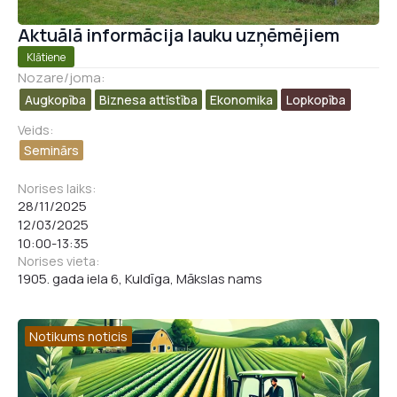
i
Nosūtīt pieteikumu
j
Aktuālā informācija lauku uzņēmējiem
a
Klātiene
s
Nozare/joma:
Augkopība
Biznesa attīstība​
Ekonomika
Lopkopība
Pieteikties
Veids:
Seminārs
Norises laiks:
28/11/2025
12/03/2025
10:00
-
13:35
Norises vieta:
1905. gada iela 6, Kuldīga, Mākslas nams
Notikums noticis