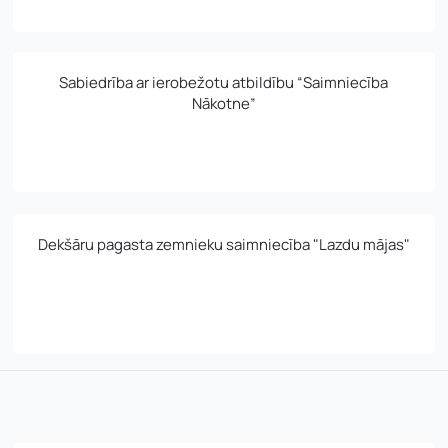
V un motivācijas vēstuli
*
Sabiedrība ar ierobežotu atbildību “Saimniecība
Nākotne”
Jūs varat augšupielādēt līdz 2 failiem.
Nosūtīt pieteikumu
Dekšāru pagasta zemnieku saimniecība "Lazdu mājas"
Pieteikties