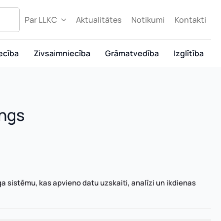
Par LLKC
Aktualitātes
Notikumi
Kontakti
ecība
Zivsaimniecība
Grāmatvedība
Izglītība
ings
a sistēmu, kas apvieno datu uzskaiti, analīzi un ikdienas