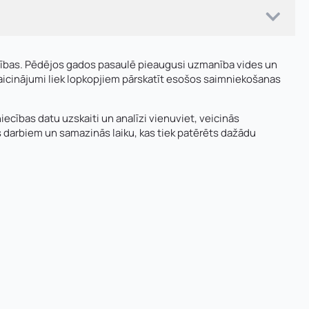
prasības. Pēdējos gados pasaulē pieaugusi uzmanība vides un
izaicinājumi liek lopkopjiem pārskatīt esošos saimniekošanas
iecības datu uzskaiti un analīzi vienuviet, veicinās
s darbiem un samazinās laiku, kas tiek patērēts dažādu