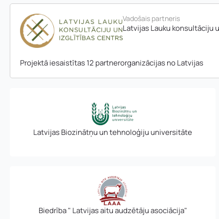
Vadošais partneris
Latvijas Lauku konsultāciju u
Projektā iesaistītas 12 partnerorganizācijas no Latvijas
Latvijas Biozinātņu un tehnoloģiju universitāte
u
Vārds, uzvārds
*
z
Vārds
*
v
ā
r
d
E-pasta adrese:
s
Telefons
*
a
Biedrība " Latvijas aitu audzētāju asociācija"
d