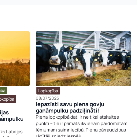
ība​
Lopkopība
08/07/2025
pkopība
Iepazīsti savu piena govju
ganāmpulku padziļināti!
ijas
Piena lopkopībā dati ir ne tikai atskaites
anāmpulku
punkti – tie ir pamats ikvienam pārdomātam
lēmumam saimniecībā. Piena pārraudzības
īks Latvijas
rādītāji sniedz iespēju ...