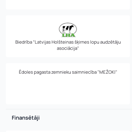
r
Pamatnozare
e
Pievieno savu C
s
e
:
n
Piezīmes
u
m
Biedrība “Latvijas Holšteinas šķirnes lopu audzētāju
u
asociācija”
r
s
:
Ēdoles pagasta zemnieku saimniecība "MEŽOKI"
Finansētāji