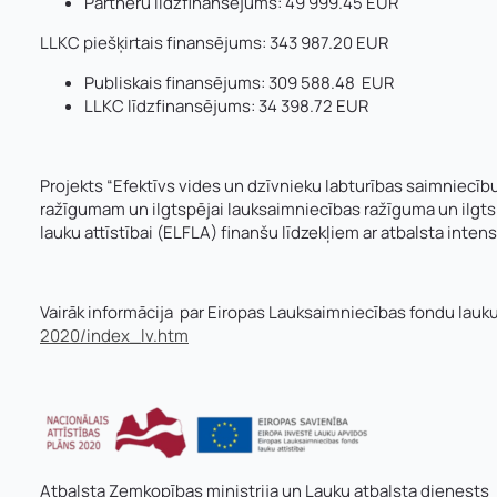
Partneru līdzfinansējums: 49 999.45 EUR
LLKC piešķirtais finansējums: 343 987.20 EUR
Publiskais finansējums: 309 588.48 EUR
LLKC līdzfinansējums: 34 398.72 EUR
Projekts “Efektīvs vides un dzīvnieku labturības saimniecī
ražīgumam un ilgtspējai lauksaimniecības ražīguma un ilgts
lauku attīstībai (ELFLA) finanšu līdzekļiem ar atbalsta inten
Vairāk informācija par Eiropas Lauksaimniecības fondu lauku
2020/index_lv.htm
Atbalsta Zemkopības ministrija un Lauku atbalsta dienests