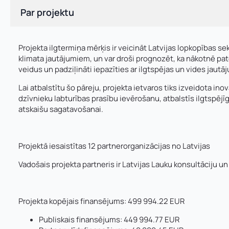
Par projektu
Projekta ilgtermiņa mērķis ir veicināt Latvijas lopkopības 
klimata jautājumiem, un var droši prognozēt, ka nākotnē patē
veidus un padziļināti iepazīties ar ilgtspējas un vides jaut
Lai atbalstītu šo pāreju, projekta ietvaros tiks izveidota i
dzīvnieku labturības prasību ievērošanu, atbalstīs ilgtspēj
atskaišu sagatavošanai.
Projektā iesaistītas 12 partnerorganizācijas no Latvijas
Vadošais projekta partneris ir Latvijas Lauku konsultāciju un
Projekta kopējais finansējums: 499 994.22 EUR
Publiskais finansējums: 449 994.77 EUR