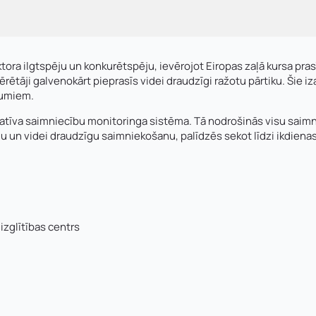
sektora ilgtspēju un konkurētspēju, ievērojot Eiropas zaļā kursa 
rētāji galvenokārt pieprasīs videi draudzīgi ražotu pārtiku. Šie 
ājumiem.
novatīva saimniecību monitoringa sistēma. Tā nodrošinās visu saimn
īgu un videi draudzīgu saimniekošanu, palīdzēs sekot līdzi ikdiena
 izglītības centrs