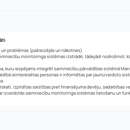
āti
 un problēmas (pašreizējās un nākotnes).
imniecību monitoringa sistēmas izstrādē, tādejādi nodrošinot, ka
a, kuru iespējams integrēt saimniecību pārvaldības sistēmā Mans
ldībā ieinteresētas personas ir informētas par jaunizveidoto sis
a.
pārskati, izpildītas saistības pret finansējuma devēju, sadarbības 
ar izveidotās saimniecību monitoringa sistēmas lietošanu un funk