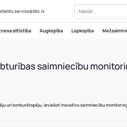
klientu.serviss@llkc.lv
znesa attīstība
Augkopība
Lopkopība
Mežsaimni
labturības saimniecību monitor
pēju un konkurētspēju, ieviešot inovatīvu saimniecību monitoring