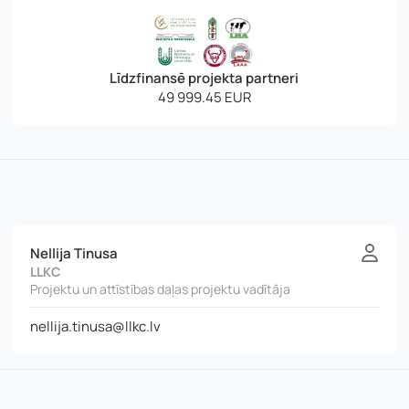
Līdzfinansē projekta partneri
49 999.45 EUR
Nellija Tinusa
LLKC
Projektu un attīstības daļas projektu vadītāja
nellija.tinusa@llkc.lv