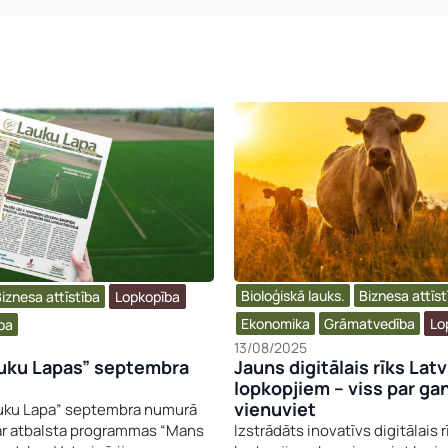
Bioloģiskā lauks.
Biznesa attīst
iznesa attīstība​
Lopkopība
Ekonomika
Grāmatvedība
Lo
ba
13/08/2025
auku Lapas” septembra
Jauns digitālais rīks Latv
lopkopjiem – viss par g
vienuviet
uku Lapa” septembra numurā
ar atbalsta programmas “Mans
Izstrādāts inovatīvs digitālais r