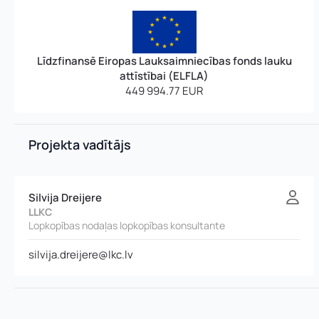
Līdzfinansē Eiropas Lauksaimniecības fonds lauku
attīstībai (ELFLA)
449 994.77 EUR
Projekta vadītājs
Silvija Dreijere
LLKC
Lopkopības nodaļas lopkopības konsultante
silvija.dreijere@lkc.lv