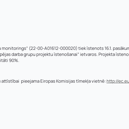
bu monitorings” (22-00-A01612-000020) tiek īstenots 16.1. pasāku
pējas darba grupu projektu īstenošanai” ietvaros. Projekta īsten
sitāti 90%.
 attīstībai pieejama Eiropas Komisijas tīmekļa vietnē:
http://ec.