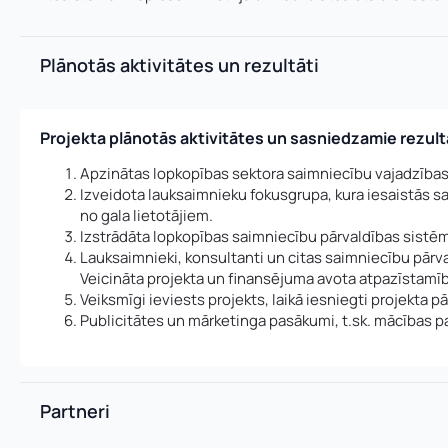
Plānotās aktivitātes un rezultāti
Projekta plānotās aktivitātes un sasniedzamie rezult
Apzinātas lopkopības sektora saimniecību vajadzības
Izveidota lauksaimnieku fokusgrupa, kura iesaistās sa
no gala lietotājiem.
Izstrādāta lopkopības saimniecību pārvaldības sistēm
Lauksaimnieki, konsultanti un citas saimniecību pārva
Veicināta projekta un finansējuma avota atpazīstamīb
Veiksmīgi ieviests projekts, laikā iesniegti projekta 
Publicitātes un mārketinga pasākumi, t.sk. mācības p
Partneri