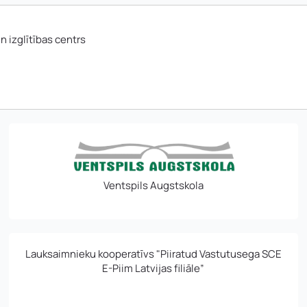
n izglītības centrs
Ventspils Augstskola
Uzņēmuma reģistrācijas nu
Uzvārds
*
Lauksaimnieku kooperatīvs "Piiratud Vastutusega SCE
*
Kontakttālrunis
*
E-Piim Latvijas filiāle”
E-pasts
*