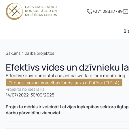
+371 28337799
Bi
Sākums
Dalība projektos
Efektīvs vides un dzīvnieku 
Effective environmental and animal welfare farm monitoring
Eiropas Lauksaimniecības fonds lauku attīstībai (ELFLA)
Projekta norises laiks
14/07/2022
-
30/09/2025
Projekta mēŗķis ir veicināt Latvijas lopkopības sektora ilgts
darbu pārvaldību vienuviet.