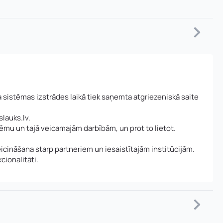
 sistēmas izstrādes laikā tiek saņemta atgriezeniskā saite
lauks.lv.
tēmu un tajā veicamajām darbībām, un prot to lietot.
veicināšana starp partneriem un iesaistītajām institūcijām.
cionalitāti.