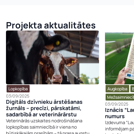
Projekta aktualitātes
Lopkopība
Augkopība
B
03/09/2025
Mežsaimniecī
Digitāls dzīvnieku ārstēšanas
03/09/2025
žurnāls – precīzi, pārskatāmi,
Iznācis “L
sadarbībā ar veterinārārstu
numurs
Veterinārās uzskaites nodrošināšana
Izdevuma “La
lopkopības saimniecībā ir viena no
informējam p
būtiskākajām prasībām – tā prasa augstu