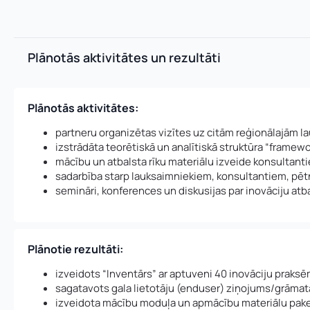
Plānotās aktivitātes un rezultāti
Plānotās aktivitātes:
partneru organizētas vizītes uz citām reģionālajām l
izstrādāta teorētiskā un analītiskā struktūra “framew
mācību un atbalsta rīku materiālu izveide konsultantie
sadarbība starp lauksaimniekiem, konsultantiem, pēt
semināri, konferences un diskusijas par inovāciju at
Plānotie rezultāti:
izveidots “Inventārs” ar aptuveni 40 inovāciju praks
sagatavots gala lietotāju (end­user) ziņojums/grāmata
izveidota mācību moduļa un apmācību materiālu paket