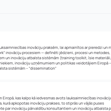
auksaimniecības inovāciju praksēm, lai apmainītos ar pieredzi un 
ork” inovāciju procesiem — definēti jēdzieni, procesi un metodes
m un inovāciju atbalsta sistēmām (training toolkit, īsie materiāli,
niekiem, inovāciju uzņēmumiem un politikas veidotājiem Eiropā 
balsta sistēmām – “dissemination”
ēm Eiropā, kas kalpo kā iedvesmas avots lauksaimniecības inovācij
, kurā apkopotas inovāciju prakses, to stiprās un vājās puses
e par inovāciju pārvaldību konsultantiem un inovāciju atbalsta