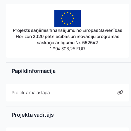
l
r
u
n
i
s
Projekts saņēmis finansējumu no Eiropas Savienības
L
Horizon 2020 pētniecības un inovāciju programas
a
saskaņā ar līgumu Nr. 652642
y
1 994 306,25 EUR
o
u
t
*
Papildinformācija
Projekta mājaslapa
Projekta vadītājs