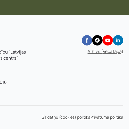
Arhīvs (Vecā lapa)
dību "Latvijas
as centrs"
016
Sīkdatņu (cookies) politika
Privātuma politika