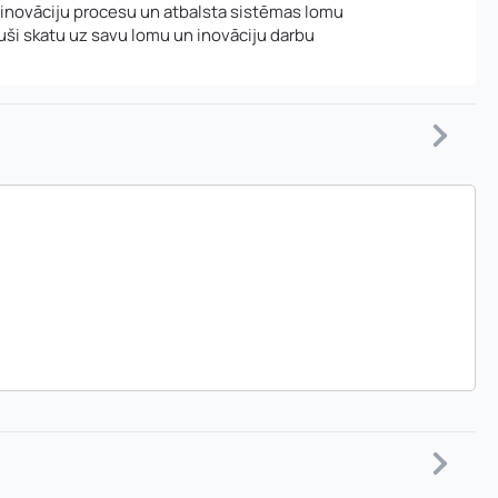
t inovāciju procesu un atbalsta sistēmas lomu
ši skatu uz savu lomu un inovāciju darbu
murs: