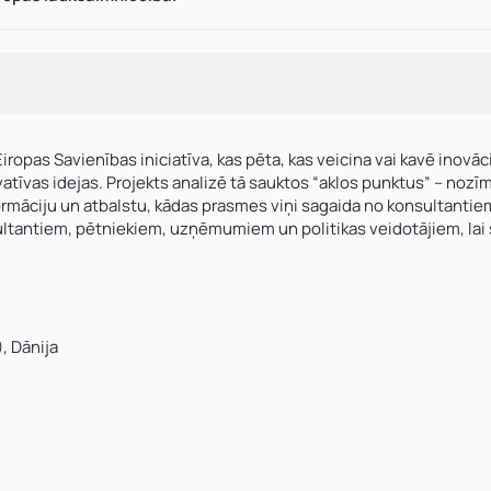
Eiropas Savienības iniciatīva, kas pēta, kas veicina vai kavē inovā
ovatīvas idejas. Projekts analizē tā sauktos “aklos punktus” – no
formāciju un atbalstu, kādas prasmes viņi sagaida no konsultantie
ultantiem, pētniekiem, uzņēmumiem un politikas veidotājiem, lai s
, Dānija