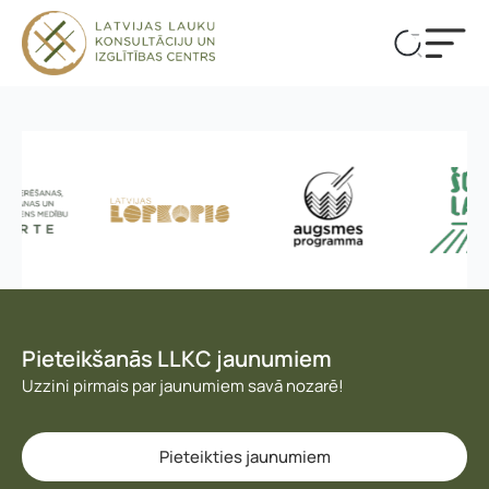
Pieteikšanās LLKC jaunumiem
Uzzini pirmais par jaunumiem savā nozarē!
Vārds, uzvārds
*
Vārds
*
Pieteikties jaunumiem