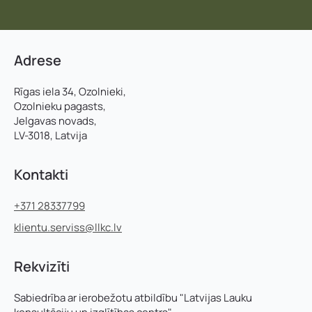
Uzņēmuma reģistrācijas numurs:
Uzvārds
*
Adrese
E-pasta adrese:
*
Telefons
*
Rīgas iela 34, Ozolnieki,
Ozolnieku pagasts,
Jelgavas novads,
LV-3018, Latvija
Kontakttālrunis
*
E-pasts
*
Kontakti
Pievieno savu CV un motivācijas vēstuli
*
Pamatnozare
+371 28337799
klientu.serviss@llkc.lv
U
Piezīmes
Jūs varat augšupielādēt līdz 2 failiem.
Rekvizīti
z
ņ
ē
Sabiedrība ar ierobežotu atbildību "Latvijas Lauku
m
Nosūtīt pieteikumu