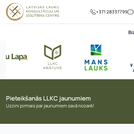
+371 28337799
Bi
Pieteikšanās LLKC jaunumiem
Uzzini pirmais par jaunumiem savā nozarē!
Vārds, uzvārds
*
Vārds
*
E-pasta adrese: