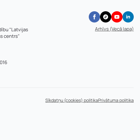
Arhīvs (Vecā lapa)
dību "Latvijas
as centrs"
016
Sīkdatņu (cookies) politika
Privātuma politika