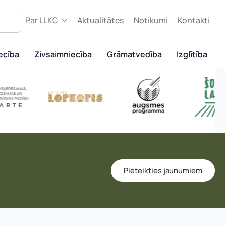
Par LLKC
Aktualitātes
Notikumi
Kontakti
ecība
Zivsaimniecība
Grāmatvedība
Izglītība
Pieteikties jaunumiem
murs: