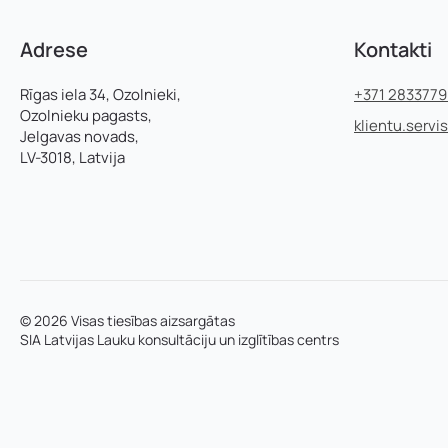
Telefons
*
Adrese
Kontakti
E
Pievieno savu C
Pamatnozare
-
Rīgas iela 34, Ozolnieki,
+371 283377
p
Ozolnieku pagasts,
klientu.servi
a
Jelgavas novads,
s
LV-3018, Latvija
Piezīmes
t
a
u
z
v
ā
r
d
© 2026 Visas tiesības aizsargātas
s
SIA Latvijas Lauku konsultāciju un izglītības centrs
*