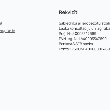
E-pasts
*
Rekvizīti
V un motivācijas vēstuli
*
99
Sabiedrība ar ierobežotu atbil
Lauku konsultāciju un izglītīb
ss@llkc.lv
Reģ. Nr.:40003347699
PVN reģ. Nr.:LV40003347699
Jūs varat augšupielādēt līdz 2 failiem.
Banka:AS SEB banka
Konts:LV50UNLA0008000469
Nosūtīt pieteikumu
Pieteikties