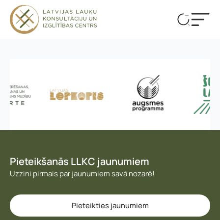
Pieteikšanās LLKC jaunumiem
Uzzini pirmais par jaunumiem savā nozarē!
Vārds, uzvārds
*
Vārds
*
Pieteikties jaunumiem