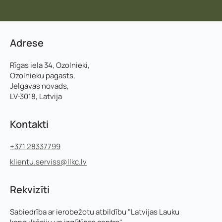
Uzņēmuma reģistrācijas numurs:
Uzvārds
*
Adrese
E-pasta adrese:
*
Telefons
*
Rīgas iela 34, Ozolnieki,
Ozolnieku pagasts,
Jelgavas novads,
LV-3018, Latvija
Kontakttālrunis
*
E-pasts
*
Kontakti
Pievieno savu CV un motivācijas vēstuli
*
Pamatnozare
+371 28337799
klientu.serviss@llkc.lv
U
Piezīmes
Jūs varat augšupielādēt līdz 2 failiem.
Rekvizīti
z
ņ
ē
Sabiedrība ar ierobežotu atbildību "Latvijas Lauku
m
Nosūtīt pieteikumu