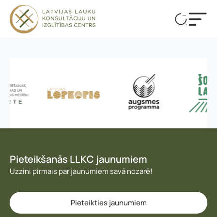
Pieteikšanās LLKC jaunumiem
Uzzini pirmais par jaunumiem savā nozarē!
Vārds, uzvārds
*
Vārds
*
Pieteikties jaunumiem