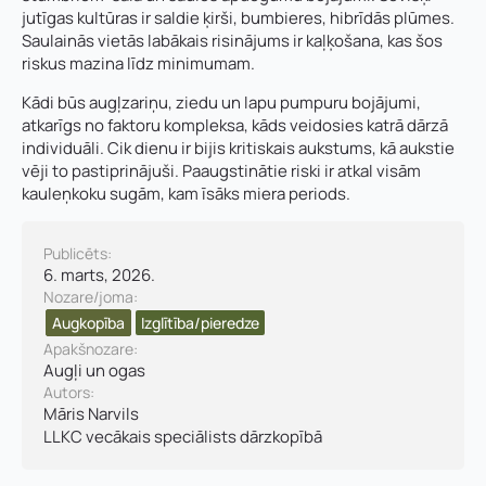
t
jutīgas kultūras ir saldie ķirši, bumbieres, hibrīdās plūmes.
ā
Saulainās vietās labākais risinājums ir kaļķošana, kas šos
Nosūtīt pieteikumu
l
riskus mazina līdz minimumam.
r
u
Kādi būs augļzariņu, ziedu un lapu pumpuru bojājumi,
n
atkarīgs no faktoru kompleksa, kāds veidosies katrā dārzā
i
individuāli. Cik dienu ir bijis kritiskais aukstums, kā aukstie
Pieteikties
s
vēji to pastiprinājuši. Paaugstinātie riski ir atkal visām
V
kauleņkoku sugām, kam īsāks miera periods.
ā
r
d
Publicēts:
s
6. marts, 2026.
,
Nozare/joma:
*
Augkopība
Izglītība/pieredze
Apakšnozare:
Augļi un ogas
Autors:
Māris Narvils
LLKC vecākais speciālists dārzkopībā