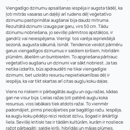
Viengadīgo dzinumu apsalšanas iespēja ir augsta tādēļ, ka
ļoti mitrās vasaras un daļēji arī rudens dēļ veģetatīvo
dzinumu pastiprinātai augšanai bija daudz mitruma.
Rezultātā dzinumi izauga par garu, virs 50 cm. Tādu
dzinumu nobriešana, jo sevišķi pārmitros apstākļos, ir
gandrīz vai neiespējama. Vienīgi tos varēja iepriekšējā
sezonā, augusta sākumā, īsināt. Tendence veidot pārmēru
garus viengadīgos dzinumus ir saldiem ķiršiem, hibrīdām
plūmēm, ābelēm un bumbierēm. To apgriešana pārtrauc
veģetatīvo augšanu un dzinumi var sākt nobriest. Ja tas
netika izdarīts, būs apdraudēti ne tikai viengadīgie
dzimumi, bet uzkrāto resursu nepietiekamības dēļ ir
iespēja, ka var tikt skartas arī citas augļu koku daļas.
Viens no riskiem ir pārbagātās augļu un ogu ražas, kādas
gan ne visur bija. Lielas ražas ļoti patērē augļu koka
resursus, viss labākais tiek atdots ražai. To vienmēr
padomājiet, pirms priecājieties par bagātīgo ražu. Iespēja,
ka augļu koku pēdējo reizi redzat dzīvu, šogad ir ārkārtīgi
liela. Sevišķi kritiski tas ir tādām kultūrām, kurām ir nosliece
ražot pārbagāti: saldie ķirši, hibrīdās un mājas plūmes,