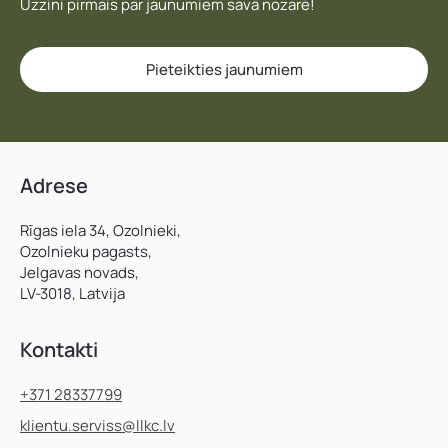
Uzzini pirmais par jaunumiem savā nozarē!
Pieteikties jaunumiem
Adrese
Rīgas iela 34, Ozolnieki,
Ozolnieku pagasts,
Jelgavas novads,
LV-3018, Latvija
Kontakti
+371 28337799
klientu.serviss@llkc.lv