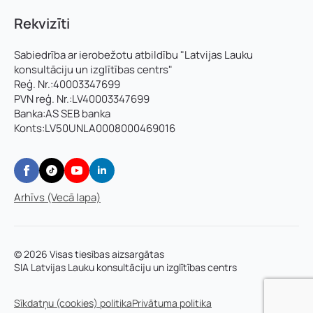
Rekvizīti
Sabiedrība ar ierobežotu atbildību "Latvijas Lauku
konsultāciju un izglītības centrs"
Reģ. Nr.:40003347699
PVN reģ. Nr.:LV40003347699
Banka:AS SEB banka
Konts:LV50UNLA0008000469016
Arhīvs (Vecā lapa)
© 2026 Visas tiesības aizsargātas
SIA Latvijas Lauku konsultāciju un izglītības centrs
Sīkdatņu (cookies) politika
Privātuma politika