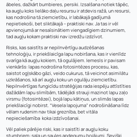
Vārds, uzvārds
*
Vārds
*
ābeles, dažkārt bumbieres, persiki. Izsalšana notiek tāpēc,
ka augļu koks lielāko daļu resursu ir atdevis ražā, un resursi,
kas nodrošina tā ziemcietību, ir labākajā gadījumā
nepietiekoši, bet sliktākajā – praktiski nav. Ja tas ir vēl
Uzņēmuma reģistrācijas numurs:
Uzvārds
*
apvienojumā ar nesaīsinātiem viengadīgiem dzinumiem,
tad augļu kokam praktiski nav izredžu izdzīvot.
Risks, kas saistīts ar nepilnvērtīgu audzēšanas
E-pasta adrese:
*
Telefons
*
tehnoloģiju, ir priekšlaicīga lapu nobiršana, kas ir vienlīdz
svarīga kā augļu kokiem, tā ogulājiem. Iemesls ir pavisam
vienkāršs: lapas nodrošina fotosintēzes procesu, kas,
saistot ogļskābo gāzi, veido cukurus, tā veicinot asimilātu
Kontakttālrunis
*
E-pasts
*
uzkrāšanos, kā arī augļu koku un ogulāju ziemcietību.
Nepilnvērtīgas fungicīdu stratēģijas rada iespēju attīstīties
dažādām lapu slimībām, tādējādi strauji mazinot lapu zaļo
virsmu (fotosintēzei), bojā lapu kātiņus, un slimās lapas
K
Pievieno savu CV un motivācijas vēstuli
*
Pamatnozare
o
priekšlaicīgi nobirst. “Vesela lapojuma” nodrošināšana līdz
n
vēlam rudenim nav tikai greznība, bet vitāla
t
nepieciešamība koka izdzīvošanai.
a
Piezīmes
k
Vēl paliek pārējie riski, kas ir saistīti ar augļu koku
Jūs varat augšupielādēt līdz 2 failiem.
t
stumbriem: sala un saules apdegumu bojājumi. Sevišķi