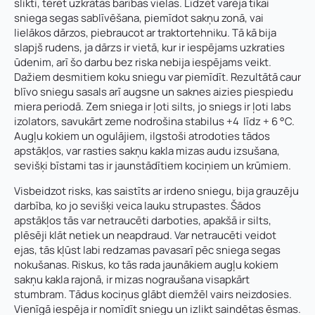
slikti, tērēt uzkrātās barības vielas. Līdzēt varēja tikai
sniega segas sablīvēšana, piemīdot sakņu zonā, vai
lielākos dārzos, piebraucot ar traktortehniku. Tā kā bija
slapjš rudens, ja dārzs ir vietā, kur ir iespējams uzkraties
ūdenim, arī šo darbu bez riska nebija iespējams veikt.
Dažiem desmitiem koku sniegu var piemīdīt. Rezultātā caur
blīvo sniegu sasals arī augsne un saknes aizies piespiedu
miera periodā. Zem sniega ir ļoti silts, jo sniegs ir ļoti labs
izolators, savukārt zeme nodrošina stabilus +4 līdz + 6 °C.
Augļu kokiem un ogulājiem, ilgstoši atrodoties tādos
apstākļos, var rasties sakņu kakla mizas audu izsušana,
sevišķi bīstami tas ir jaunstādītiem kociņiem un krūmiem.
Visbeidzot risks, kas saistīts ar irdeno sniegu, bija grauzēju
darbība, ko jo sevišķi veica lauku strupastes. Šādos
apstākļos tās var netraucēti darboties, apakšā ir silts,
plēsēji klāt netiek un neapdraud. Var netraucēti veidot
ejas, tās kļūst labi redzamas pavasarī pēc sniega segas
nokušanas. Riskus, ko tās rada jaunākiem augļu kokiem
sakņu kakla rajonā, ir mizas nograušana visapkārt
stumbram. Tādus kociņus glābt diemžēl vairs neizdosies.
Vienīgā iespēja ir nomīdīt sniegu un izlikt saindētas ēsmas.