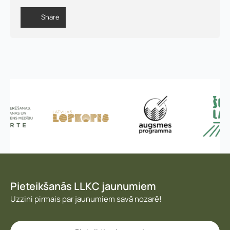
a
r
Share
e
P
i
e
z
ī
m
e
s
Pieteikšanās LLKC jaunumiem
Uzzini pirmais par jaunumiem savā nozarē!