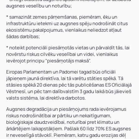
augsnes veselību un noturību;
* samazināt zemes pārņemšanas, piemēram, ēku un
infrastruktūru ietekmi uz augsnes spēju nodrošināt citus
ekosistēmu pakalpojumus, vienlaikus neliedzot atļaut
šādas darbības;
* noteikt potenciāli piesārņotās vietas un pārvaldīt tās, lai
novērstu riskus cilvēku veselībai un videi, vienlaikus
ievērojot principu “piesārņotājs maksā”.
Vārds, uzvārds
*
Vārds
*
Eiropas Parlamentam un Padomei tagad būs oficiāli
jāpieņem jaunā direktīva, lai tā varētu stāties spēkā. Tā
stāsies spēkā 20 dienas pēc tās publicēšanas ES Oficiālajā
Uzņēmuma reģistrācijas numurs:
Uzvārds
*
Vēstnesī, un pēc tam dalībvalstīm 3 gadu laikā būs jāievieš
valsts sistēma, lai direktīva darbotos.
Augsnes degradācija un piesārņojums rada ievērojamus
E-pasta adrese:
*
riskus nodrošinātībai ar pārtiku un nekaitīgumam,
Telefons
*
bioloģiskajai daudzveidībai, noturībai pret klimatu un
ārkārtējiem laikapstākļiem. Pašlaik 60 līdz 70% ES augsnes
ir neveselīgā stāvoklī. Piemēram, katru gadu erozijas dēļ
Kontakttālrunis
*