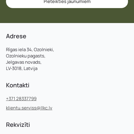
Pieteikties jaunumiem
Adrese
Rīgas iela 34, Ozolnieki,
Ozolnieku pagasts,
Jelgavas novads,
LV-3018, Latvija
Kontakti
+371 28337799
klientu.serviss@llkc.lv
Rekvizīti