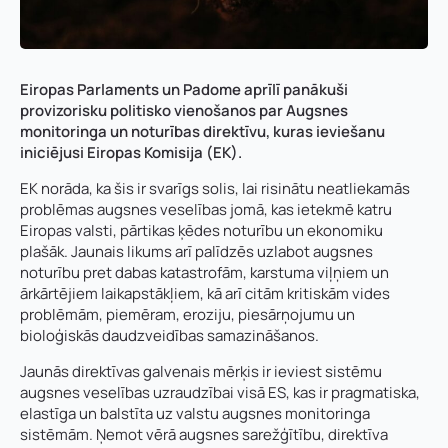
Eiropas Parlaments un Padome aprīlī panākuši
provizorisku politisko vienošanos par Augsnes
monitoringa un noturības direktīvu, kuras ieviešanu
iniciējusi Eiropas Komisija (EK).
EK norāda, ka šis ir svarīgs solis, lai risinātu neatliekamās
problēmas augsnes veselības jomā, kas ietekmē katru
Eiropas valsti, pārtikas ķēdes noturību un ekonomiku
plašāk. Jaunais likums arī palīdzēs uzlabot augsnes
noturību pret dabas katastrofām, karstuma viļņiem un
ārkārtējiem laikapstākļiem, kā arī citām kritiskām vides
problēmām, piemēram, eroziju, piesārņojumu un
bioloģiskās daudzveidības samazināšanos.
Jaunās direktīvas galvenais mērķis ir ieviest sistēmu
augsnes veselības uzraudzībai visā ES, kas ir pragmatiska,
elastīga un balstīta uz valstu augsnes monitoringa
sistēmām. Ņemot vērā augsnes sarežģītību, direktīva