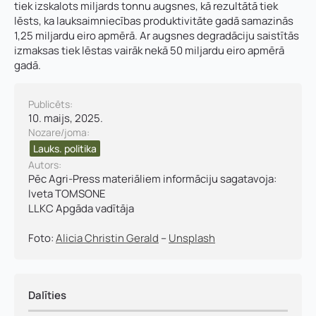
tiek izskalots miljards tonnu augsnes, kā rezultātā tiek
E-pasts
*
lēsts, ka lauksaimniecības produktivitāte gadā samazinās
1,25 miljardu eiro apmērā. Ar augsnes degradāciju saistītās
izmaksas tiek lēstas vairāk nekā 50 miljardu eiro apmērā
Pamatnozare
Pievieno savu CV un motivācijas vēstuli
*
gadā.
Publicēts:
P
Piezīmes
10. maijs, 2025.
i
Jūs varat augšupielādēt līdz 2 failiem.
Nozare/joma:
e
Lauks. politika​
z
ī
Autors:
Nosūtīt pieteikumu
m
Pēc Agri-Press materiāliem informāciju sagatavoja:
e
Iveta TOMSONE
s
LLKC Apgāda vadītāja
P
a
Pieteikties
Foto:
Alicia Christin Gerald
–
Unsplash
m
a
t
n
Dalīties
o
z