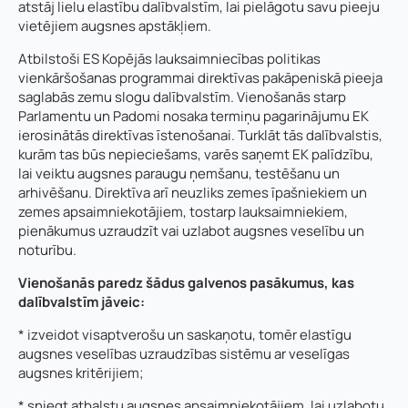
atstāj lielu elastību dalībvalstīm, lai pielāgotu savu pieeju
vietējiem augsnes apstākļiem.
Atbilstoši ES Kopējās lauksaimniecības politikas
vienkāršošanas programmai direktīvas pakāpeniskā pieeja
saglabās zemu slogu dalībvalstīm. Vienošanās starp
Parlamentu un Padomi nosaka termiņu pagarinājumu EK
ierosinātās direktīvas īstenošanai. Turklāt tās dalībvalstis,
kurām tas būs nepieciešams, varēs saņemt EK palīdzību,
lai veiktu augsnes paraugu ņemšanu, testēšanu un
arhivēšanu. Direktīva arī neuzliks zemes īpašniekiem un
zemes apsaimniekotājiem, tostarp lauksaimniekiem,
pienākumus uzraudzīt vai uzlabot augsnes veselību un
noturību.
Vienošanās paredz šādus galvenos pasākumus, kas
dalībvalstīm jāveic:
* izveidot visaptverošu un saskaņotu, tomēr elastīgu
augsnes veselības uzraudzības sistēmu ar veselīgas
augsnes kritērijiem;
* sniegt atbalstu augsnes apsaimniekotājiem, lai uzlabotu