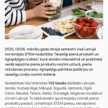
2025./2026. mācību gada otrajā semestrī visā Latvijā
norisinājās STEM nodarbība “Veselīgi piena produkti un
ilgtspējīgas izvēles”, kurā skolēni interaktīvā un praktiskā
veidā iepazina piena produktu nozīmi uzturā, piena
ražošanas procesu, ilgtspējīgu pārtikas patēriņu un
veselīgu izvēļu nozīmi ikdienā.
Nodarbības tika īstenotas
102 klasēs
dažādās Latvijas
skolās, tostarp Rīgā, Mārupē, Siguldā, Valmierā, Ogrē,
Cēsīs, Bauskā, Talsos, Saldū, Dundagā, Jelgavas novadā un
citviet Latvijā. To laikā skolēni guva iespēju izzināt piena
produktu pasauli, izmantojot STEM pieeju, kas apvieno