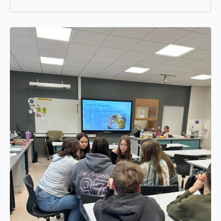
E-pasts
*
Pamatnozare
Pievieno savu CV un motivācijas vēstuli
*
Piezīmes
Jūs varat augšupielādēt līdz 2 failiem.
Nosūtīt pieteikumu
Pieteikties