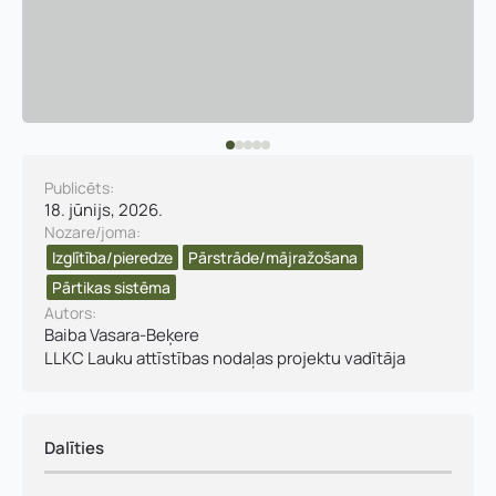
Publicēts:
18. jūnijs, 2026.
Nozare/joma:
Izglītība/pieredze
Pārstrāde/mājražošana​
Pārtikas sistēma
Autors:
Baiba Vasara-Beķere
LLKC Lauku attīstības nodaļas projektu vadītāja
Dalīties