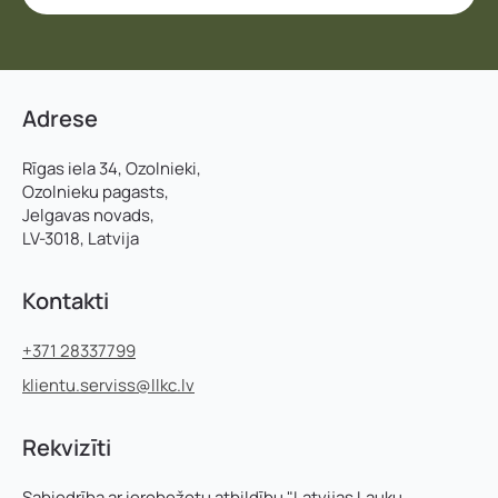
Adrese
Rīgas iela 34, Ozolnieki,
Ozolnieku pagasts,
Jelgavas novads,
LV-3018, Latvija
Kontakti
+371 28337799
klientu.serviss@llkc.lv
Rekvizīti
Sabiedrība ar ierobežotu atbildību "Latvijas Lauku