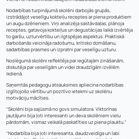
Nodarbības turpinājumā skolēni darbojās grupās,
izstrādājot veselīgu kokteiļu receptes ar piena produktiem
un augu dzērieniem. Viņi analizēja sastāvdaļas, plānoja
receptes, gatavoja kokteiļus un degustācijas laikā izvērtēja
to garšu, uzturvērtību un ilgtspējas aspektus. Praktiskā
darbošanās veicināja radošumu, kritisko domāšanu,
sadarbības prasmes un izpratni par veselīgu uzturu.
Noslēgumā skolēni reflektēja par iegūtajām zināšanām,
diskutēja par veselīgām un videi draudzīgām izvēlēm
ikdienā.
Saņemtās pedagogu atsauksmes apliecina nodarbības
izglītojošo vērtību un pozitīvo ietekmi uz skolēnu
motivāciju mācīties.
“Skolēni bija sajūsmā no govs simulatora. Viktorīnas
jautājumi bija ļoti interesanti un deva skolēniem vielu
pārdomām, vismaz veikalā paskatīties uz piena plauktu.”
“Nodarbība bija ļoti interesanta, daudzveidīga un labi