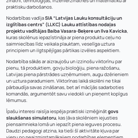
zinātni, tehnoloģijas, inženierzinātnes un matemātiku ar
praktisku darbošanos.
Nodarbības vadīja
SIA “Latvijas Lauku konsultāciju un
izglītības centrs” (LLKC) Lauku attīstības nodaļas
projektu vadītājas Baiba Vasara-Beķere un Ilva Kavicka
,
kuras skolēnus iepazīstināja ar piena produktu ceļu no
saimniecības līdz veikala plauktam, veselīga uztura
principiem un ilgtspējīgas pārtikas izvēles aspektiem.
Nodarbība sākās ar aizraujošu un izzinošu viktorīnu par
pienu, tā produktiem, govju bioloģiju, piena ražošanu,
Latvijas piena pārstrādes uzņēmumiem, augu dzērieniem
un uztura paradumiem. Viktorīnas laikā skolēni ne tikai
pārbaudīja savas zināšanas, bet arī mācījās sadarboties
komandās, argumentēt savu viedokli un pieņemt kopīgus
lēmumus.
Īpašu interesi raisīja iespēja praktiski izmēģināt
govs
slaukšanas simulatoru
, kas ļāva skolēniem iejusties
piensaimnieka lomā un iepazīt piena ieguves procesu.
Daudzi pedagogi atzina, ka tieši šī aktivitāte kļuva par
vienu no neaizmirstamākajiem nodarbības elementiem.