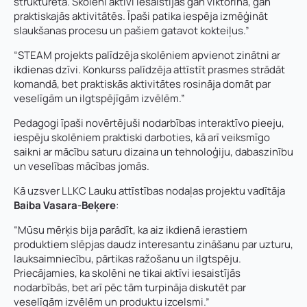
strukturēta. Skolēni aktīvi iesaistījās gan viktorīnā, gan
praktiskajās aktivitātēs. Īpaši patika iespēja izmēģināt
slaukšanas procesu un pašiem gatavot kokteiļus.”
“STEAM projekts palīdzēja skolēniem apvienot zinātni ar
ikdienas dzīvi. Konkurss palīdzēja attīstīt prasmes strādāt
komandā, bet praktiskās aktivitātes rosināja domāt par
veselīgām un ilgtspējīgām izvēlēm.”
Pedagogi īpaši novērtējuši nodarbības interaktīvo pieeju,
iespēju skolēniem praktiski darboties, kā arī veiksmīgo
saikni ar mācību saturu dizaina un tehnoloģiju, dabaszinību
un veselības mācības jomās.
Kā uzsver LLKC Lauku attīstības nodaļas projektu vadītāja
Baiba Vasara-Beķere
:
“Mūsu mērķis bija parādīt, ka aiz ikdienā ierastiem
produktiem slēpjas daudz interesantu zināšanu par uzturu,
lauksaimniecību, pārtikas ražošanu un ilgtspēju.
Priecājamies, ka skolēni ne tikai aktīvi iesaistījās
nodarbībās, bet arī pēc tām turpināja diskutēt par
veselīgām izvēlēm un produktu izcelsmi.”