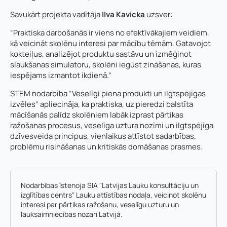
Savukārt projekta vadītāja
Ilva Kavicka
uzsver:
“Praktiska darbošanās ir viens no efektīvākajiem veidiem,
kā veicināt skolēnu interesi par mācību tēmām. Gatavojot
kokteiļus, analizējot produktu sastāvu un izmēģinot
slaukšanas simulatoru, skolēni iegūst zināšanas, kuras
iespējams izmantot ikdienā.”
*
STEM nodarbība “Veselīgi piena produkti un ilgtspējīgas
Vārds, uzvārds
*
P
izvēles” apliecināja, ka praktiska, uz pieredzi balstīta
i
mācīšanās palīdz skolēniem labāk izprast pārtikas
Vārds
*
e
ražošanas procesus, veselīga uztura nozīmi un ilgtspējīga
z
Uzņēmuma reģistrācijas numurs:
dzīvesveida principus, vienlaikus attīstot sadarbības,
ī
problēmu risināšanas un kritiskās domāšanas prasmes.
m
e
Uzvārds
*
s
L
E-pasta adrese:
*
Nodarbības īstenoja SIA "Latvijas Lauku konsultāciju un
a
izglītības centrs" Lauku attīstības nodaļa, veicinot skolēnu
y
Telefons
*
interesi par pārtikas ražošanu, veselīgu uzturu un
o
lauksaimniecības nozari Latvijā.
u
Kontakttālrunis
*
t