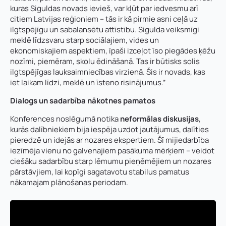
kuras Siguldas novads ievieš, var kļūt par iedvesmu arī
Kontakttālrunis
*
citiem Latvijas reģioniem – tās ir kā pirmie asni ceļā uz
ilgtspējīgu un sabalansētu attīstību. Sigulda veiksmīgi
E-pasts
*
meklē līdzsvaru starp sociālajiem, vides un
ekonomiskajiem aspektiem, īpaši izceļot īso piegādes ķēžu
P
Pamatnozare
nozīmi, piemēram, skolu ēdināšanā. Tas ir būtisks solis
i
ilgtspējīgas lauksaimniecības virzienā. Šis ir novads, kas
Pievieno savu CV un motivācijas vēstuli
*
e
iet laikam līdzi, meklē un īsteno risinājumus.”
z
ī
Dialogs un sadarbība nākotnes pamatos
Piezīmes
m
e
Konferences noslēgumā notika
neformālas diskusijas
,
Jūs varat augšupielādēt līdz 2 failiem.
s
kurās dalībniekiem bija iespēja uzdot jautājumus, dalīties
P
pieredzē un idejās ar nozares ekspertiem. Šī mijiedarbība
i
e
iezīmēja vienu no galvenajiem pasākuma mērķiem – veidot
Nosūtīt pieteikumu
z
ciešāku sadarbību starp lēmumu pieņēmējiem un nozares
ī
pārstāvjiem, lai kopīgi sagatavotu stabilus pamatus
m
nākamajam plānošanas periodam.
Pieteikties
e
s