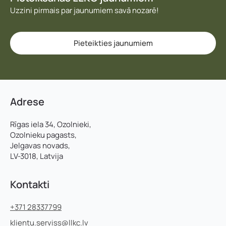
Uzzini pirmais par jaunumiem savā nozarē!
Pieteikties jaunumiem
Adrese
Rīgas iela 34, Ozolnieki,
Ozolnieku pagasts,
Jelgavas novads,
LV-3018, Latvija
Kontakti
+371 28337799
klientu.serviss@llkc.lv