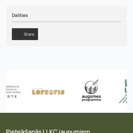
Dalīties
Share
Pieteikšanās LLKC jaunumiem