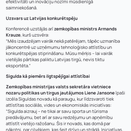
efektivitāti un inovāciju nozīmi mūsdienīgā
saimniekošanā.
Uzsvars uz Latvijas konkurētspēju
Konferencē uzstājās arī
zemkopības ministrs Armands
Krauze
, kurš uzsvēra:
“Mēs izaudzējam vairāk nekā patērējam, tāpēc uzmanība
jākoncentrē uz uzņēmumu tehnoloģisko attīstību un
konkurētspējas stiprināšanu. Mūsu mērķis – lai vairāk
vietējās pārtikas paliktu Latvijas tirgū, nevis tiktu
eksportēta.”
Vārds, uzvārds
*
Sigulda kā piemērs ilgtspējīgai attīstībai
Vārds
*
Zemkopības ministrijas valsts sekretāra vietniece
Uzņēmuma reģistrācijas numurs:
nozaru politikas un tirgus jautājumos Liene Jansone
īpaši
izcēla Siguldas novadu kā paraugu, kur līdzsvaroti tiek
Uzvārds
*
attīstītas sociālās, vides un ekonomiskās iniciatīvas:
“Sigulda aizrauj – ne tikai ar savu sporta un tūrisma
piedāvājumu, bet arī ar savu redzējumu un apņēmību
E-pasta adrese:
*
attīstīt vietējo ražošanu. Šis ir novads, kas domā par
Telefons
*
nākotni, par cilvēkiem, kas šeit dzīvo un strādā. Iniciatīvas,