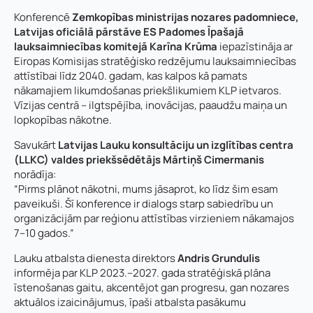
Konferencē
Zemkopības ministrijas nozares padomniece,
Latvijas oficiālā pārstāve ES Padomes Īpašajā
lauksaimniecības komitejā Karīna Krūma
iepazīstināja ar
Eiropas Komisijas stratēģisko redzējumu lauksaimniecības
attīstībai līdz 2040. gadam, kas kalpos kā pamats
nākamajiem likumdošanas priekšlikumiem KLP ietvaros.
Vīzijas centrā – ilgtspējība, inovācijas, paaudžu maiņa un
lopkopības nākotne.
Savukārt
Latvijas Lauku konsultāciju un izglītības centra
(LLKC) valdes priekšsēdētājs Mārtiņš Cimermanis
norādīja:
“Pirms plānot nākotni, mums jāsaprot, ko līdz šim esam
paveikuši. Šī konference ir dialogs starp sabiedrību un
organizācijām par reģionu attīstības virzieniem nākamajos
7–10 gados.”
Lauku atbalsta dienesta direktors
Andris Grundulis
informēja par KLP 2023.–2027. gada stratēģiskā plāna
īstenošanas gaitu, akcentējot gan progresu, gan nozares
aktuālos izaicinājumus, īpaši atbalsta pasākumu