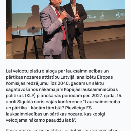
Lai veidotu plašu dialogu par lauksaimniecības un
pārtikas nozares attīstību Latvijā, analizētu Eiropas
Komisijas redzējumu līdz 2040. gadam un sāktu
sagatavošanos nākamajam Kopējās lauksaimniecības
politikas (KLP) plānošanas periodam pēc 2027. gada, 16.
aprīlī Siguldā norisinājās konference “Lauksaimniecība
un pārtika – kādām tām būt? Pievilcīga ES
lauksaimniecības un pārtikas nozare, kas kopīgi
veidojama nākamo paaudžu labā”.
Pasākumā pulcējās politikas veidotāji, lauksaimniecības