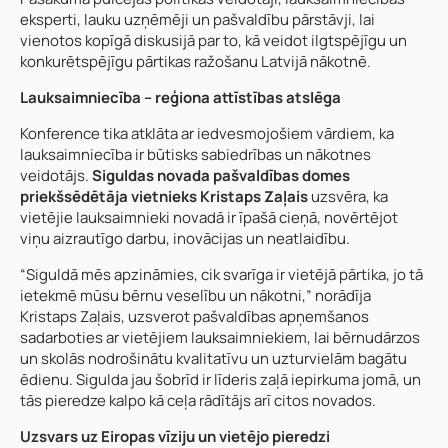
eksperti, lauku uzņēmēji un pašvaldību pārstāvji, lai
vienotos kopīgā diskusijā par to, kā veidot ilgtspējīgu un
konkurētspējīgu pārtikas ražošanu Latvijā nākotnē.
Lauksaimniecība – reģiona attīstības atslēga
Konference tika atklāta ar iedvesmojošiem vārdiem, ka
lauksaimniecība ir būtisks sabiedrības un nākotnes
veidotājs.
Siguldas novada pašvaldības domes
priekšsēdētāja vietnieks Kristaps Zaļais
uzsvēra, ka
vietējie lauksaimnieki novadā ir īpašā cieņā, novērtējot
viņu aizrautīgo darbu, inovācijas un neatlaidību.
“Siguldā mēs apzināmies, cik svarīga ir vietējā pārtika, jo tā
ietekmē mūsu bērnu veselību un nākotni,” norādīja
Kristaps Zaļais, uzsverot pašvaldības apņemšanos
sadarboties ar vietējiem lauksaimniekiem, lai bērnudārzos
un skolās nodrošinātu kvalitatīvu un uzturvielām bagātu
ēdienu. Sigulda jau šobrīd ir līderis zaļā iepirkuma jomā, un
tās pieredze kalpo kā ceļa rādītājs arī citos novados.
Uzsvars uz Eiropas vīziju un vietējo pieredzi