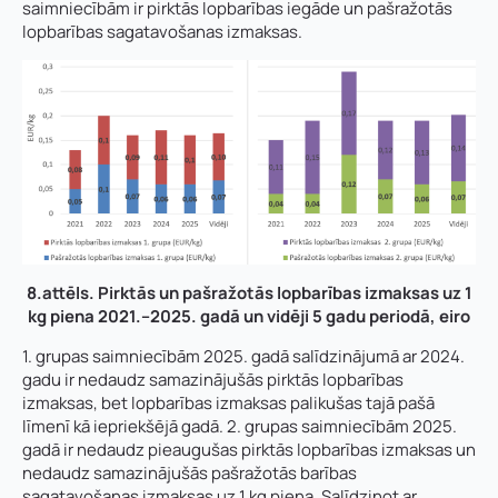
saimniecībām ir pirktās lopbarības iegāde un pašražotās
lopbarības sagatavošanas izmaksas.
8.attēls. Pirktās un pašražotās lopbarības izmaksas uz 1
kg piena 2021.–2025. gadā un vidēji 5 gadu periodā, eiro
1. grupas saimniecībām 2025. gadā salīdzinājumā ar 2024.
gadu ir nedaudz samazinājušās pirktās lopbarības
izmaksas, bet lopbarības izmaksas palikušas tajā pašā
līmenī kā iepriekšējā gadā. 2. grupas saimniecībām 2025.
gadā ir nedaudz pieaugušas pirktās lopbarības izmaksas un
nedaudz samazinājušās pašražotās barības
sagatavošanas izmaksas uz 1 kg piena. Salīdzinot ar