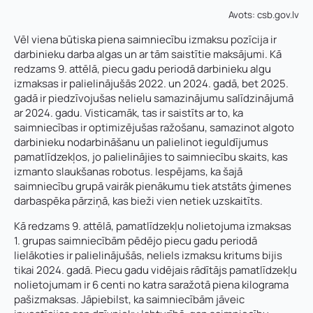
Avots: csb.gov.lv
Vēl viena būtiska piena saimniecību izmaksu pozīcija ir
darbinieku darba algas un ar tām saistītie maksājumi. Kā
redzams 9. attēlā, piecu gadu periodā darbinieku algu
izmaksas ir palielinājušās 2022. un 2024. gadā, bet 2025.
gadā ir piedzīvojušas nelielu samazinājumu salīdzinājumā
ar 2024. gadu. Visticamāk, tas ir saistīts ar to, ka
saimniecības ir optimizējušas ražošanu, samazinot algoto
darbinieku nodarbināšanu un palielinot ieguldījumus
pamatlīdzekļos, jo palielinājies to saimniecību skaits, kas
izmanto slaukšanas robotus. Iespējams, ka šajā
saimniecību grupā vairāk pienākumu tiek atstāts ģimenes
darbaspēka pārziņā, kas bieži vien netiek uzskaitīts.
Kā redzams 9. attēlā, pamatlīdzekļu nolietojuma izmaksas
1. grupas saimniecībām pēdējo piecu gadu periodā
lielākoties ir palielinājušās, neliels izmaksu kritums bijis
tikai 2024. gadā. Piecu gadu vidējais rādītājs pamatlīdzekļu
nolietojumam ir 6 centi no katra saražotā piena kilograma
pašizmaksas. Jāpiebilst, ka saimniecībām jāveic