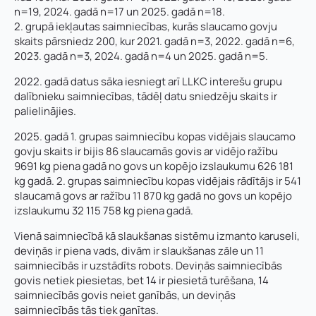
n=19, 2024. gadā n=17 un 2025. gadā n=18.
2. grupā iekļautas saimniecības, kurās slaucamo govju
skaits pārsniedz 200, kur 2021. gadā n=3, 2022. gadā n=6,
2023. gadā n=3, 2024. gadā n=4 un 2025. gadā n=5.
2022. gadā datus sāka iesniegt arī LLKC interešu grupu
dalībnieku saimniecības, tādēļ datu sniedzēju skaits ir
palielinājies.
2025. gadā 1. grupas saimniecību kopas vidējais slaucamo
govju skaits ir bijis 86 slaucamās govis ar vidējo ražību
9691 kg piena gadā no govs un kopējo izslaukumu 626 181
kg gadā. 2. grupas saimniecību kopas vidējais rādītājs ir 541
slaucamā govs ar ražību 11 870 kg gadā no govs un kopējo
izslaukumu 32 115 758 kg piena gadā.
Vienā saimniecībā kā slaukšanas sistēmu izmanto karuseli,
deviņās ir piena vads, divām ir slaukšanas zāle un 11
saimniecībās ir uzstādīts robots. Deviņās saimniecībās
govis netiek piesietas, bet 14 ir piesietā turēšana, 14
saimniecībās govis neiet ganībās, un deviņās
saimniecībās tās tiek ganītas.