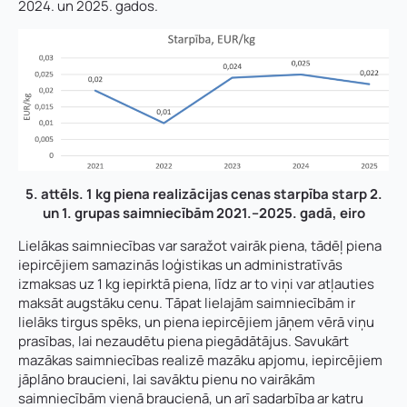
2024. un 2025. gados.
5. attēls. 1 kg piena realizācijas cenas starpība starp 2.
un 1. grupas saimniecībām 2021.–2025. gadā, eiro
Lielākas saimniecības var saražot vairāk piena, tādēļ piena
iepircējiem samazinās loģistikas un administratīvās
izmaksas uz 1 kg iepirktā piena, līdz ar to viņi var atļauties
maksāt augstāku cenu. Tāpat lielajām saimniecībām ir
lielāks tirgus spēks, un piena iepircējiem jāņem vērā viņu
prasības, lai nezaudētu piena piegādātājus. Savukārt
mazākas saimniecības realizē mazāku apjomu, iepircējiem
jāplāno braucieni, lai savāktu pienu no vairākām
saimniecībām vienā braucienā, un arī sadarbība ar katru