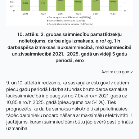
10. attēls. 2. grupas saimniecību pamatlīdzekļu
nolietojums, darba algu izmaksas, eiro/kg, 1 h
darbaspēka izmaksas lauksaimniecībā, mežsaimniecībā
un zivsaimniecībā 2021.–2025. gadā un vidēji 5 gadu
periodā, eiro
Avots: csb.gov.lv
9. un 10. attēlā ir redzams, ka saskaņā ar csb.gov.lv datiem
piecu gadu periodā 1 darba stundas bruto darba samaksa
lauksaimniecībā ir pieaugusi no 7,04 eiro/h 2021. gadā uz
10,85 eiro/h 2025. gadā (pieaugums par 54 %). Tiek
prognozēts, ka darba samaksa nākotnē tikai palielināsies,
tāpēc darbinieku nodarbināšana ar maksimālu efektivitāti ir
jautājums, kuram saimniecībām būtu jāpievērš pastiprināta
uzmanība.