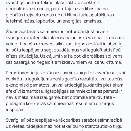
svārstīgs un to ietekmē plašs faktoru spektrs –
ģeopolitiskā situācija, patērētāju uzvedības maiņa,
globālās izejvielu cenas un arī klimatiskie apstākļi, kas
ietekmē ražas, lopbarību un enerģijas izmaksas.
Šādos apstākļos saimniecību noturībai kļūst arvien
svarīgāka stratēģiska plānošana un risku vadība. Ieteicams
veidot finanšu rezerves laikā, kad tirgus apstākļi ir labvēlīgi,
lai būtu iespējams segt zaudējumus vai ieguldīt attīstībā
krīzes situācijās. Uzkrājumi var kalpot kā drošības spilvens,
kas pasargā no negaidītiem izdevumiem vai cenu krituma.
Pirms investīciju veikšanas jāveic rūpīga to izsvēršana – vai
konkrētais ieguldījums nesīs gaidīto rezultātu, vai tas būs
ekonomiski pamatots, un vai attiecīgā jauda tiks pietiekami
efektīvi izmantota. Ilgtspējīgas saimniekošanas pamatā ir
nevis maksimāla izaugsme, bet optimāla efektivitāte –
pielāgota konkrētās saimniecības resursiem un tirgus
iespējām.
Svarīgi arī pēc iespējas vairāk barības saražot saimniecībā
uz vietas, tādējādi mazinot atkarību no starptautisko tirgu