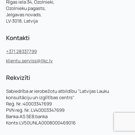
Rīgas iela 34, Ozolnieki,
Ozolnieku pagasts,
Jelgavas novads,
LV-3018, Latvija
Kontakti
+371 28337799
klientu.serviss@llkc.lv
Rekvizīti
Sabiedrība ar ierobežotu atbildību "Latvijas Lauku
konsultāciju un izglītības centrs"
Reģ. Nr.:40003347699
PVN reģ. Nr.:LV40003347699
Banka:AS SEB banka
Konts:LV50UNLA0008000469016