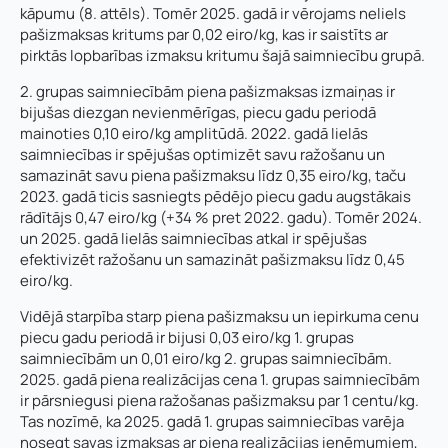
kāpumu (8. attēls). Tomēr 2025. gadā ir vērojams neliels
pašizmaksas kritums par 0,02 eiro/kg, kas ir saistīts ar
pirktās lopbarības izmaksu kritumu šajā saimniecību grupā.
2. grupas saimniecībām piena pašizmaksas izmaiņas ir
bijušas diezgan nevienmērīgas, piecu gadu periodā
mainoties 0,10 eiro/kg amplitūdā. 2022. gadā lielās
saimniecības ir spējušas optimizēt savu ražošanu un
samazināt savu piena pašizmaksu līdz 0,35 eiro/kg, taču
2023. gadā ticis sasniegts pēdējo piecu gadu augstākais
rādītājs 0,47 eiro/kg (+34 % pret 2022. gadu). Tomēr 2024.
un 2025. gadā lielās saimniecības atkal ir spējušas
efektivizēt ražošanu un samazināt pašizmaksu līdz 0,45
eiro/kg.
Vidējā starpība starp piena pašizmaksu un iepirkuma cenu
piecu gadu periodā ir bijusi 0,03 eiro/kg 1. grupas
saimniecībām un 0,01 eiro/kg 2. grupas saimniecībām.
2025. gadā piena realizācijas cena 1. grupas saimniecībām
ir pārsniegusi piena ražošanas pašizmaksu par 1 centu/kg.
Tas nozīmē, ka 2025. gadā 1. grupas saimniecības varēja
nosegt savas izmaksas ar piena realizācijas ieņēmumiem,