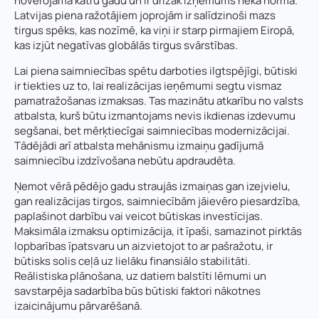
novērojama katru gadu un ir drīzāk izņēmums nekā norma.
Latvijas piena ražotājiem joprojām ir salīdzinoši mazs
tirgus spēks, kas nozīmē, ka viņi ir starp pirmajiem Eiropā,
kas izjūt negatīvas globālās tirgus svārstības.
Lai piena saimniecības spētu darboties ilgtspējīgi, būtiski
ir tiekties uz to, lai realizācijas ieņēmumi segtu vismaz
pamatražošanas izmaksas. Tas mazinātu atkarību no valsts
atbalsta, kurš būtu izmantojams nevis ikdienas izdevumu
segšanai, bet mērķtiecīgai saimniecības modernizācijai.
Tādējādi arī atbalsta mehānismu izmaiņu gadījumā
saimniecību izdzīvošana nebūtu apdraudēta.
Ņemot vērā pēdējo gadu straujās izmaiņas gan izejvielu,
gan realizācijas tirgos, saimniecībām jāievēro piesardzība,
paplašinot darbību vai veicot būtiskas investīcijas.
Maksimāla izmaksu optimizācija, it īpaši, samazinot pirktās
lopbarības īpatsvaru un aizvietojot to ar pašražotu, ir
būtisks solis ceļā uz lielāku finansiālo stabilitāti.
Reālistiska plānošana, uz datiem balstīti lēmumi un
savstarpēja sadarbība būs būtiski faktori nākotnes
izaicinājumu pārvarēšanā.