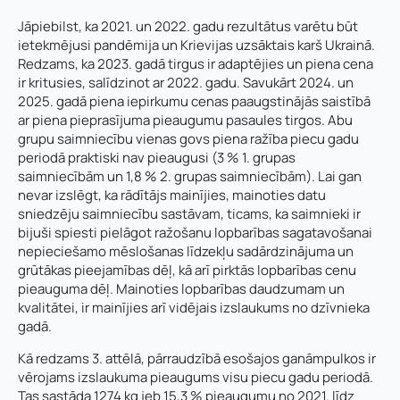
Jāpiebilst, ka 2021. un 2022. gadu rezultātus varētu būt
ietekmējusi pandēmija un Krievijas uzsāktais karš Ukrainā.
Redzams, ka 2023. gadā tirgus ir adaptējies un piena cena
ir kritusies, salīdzinot ar 2022. gadu. Savukārt 2024. un
2025. gadā piena iepirkumu cenas paaugstinājās saistībā
ar piena pieprasījuma pieaugumu pasaules tirgos. Abu
grupu saimniecību vienas govs piena ražība piecu gadu
periodā praktiski nav pieaugusi (3 % 1. grupas
saimniecībām un 1,8 % 2. grupas saimniecībām). Lai gan
nevar izslēgt, ka rādītājs mainījies, mainoties datu
sniedzēju saimniecību sastāvam, ticams, ka saimnieki ir
bijuši spiesti pielāgot ražošanu lopbarības sagatavošanai
nepieciešamo mēslošanas līdzekļu sadārdzinājuma un
grūtākas pieejamības dēļ, kā arī pirktās lopbarības cenu
pieauguma dēļ. Mainoties lopbarības daudzumam un
kvalitātei, ir mainījies arī vidējais izslaukums no dzīvnieka
gadā.
Kā redzams 3. attēlā, pārraudzībā esošajos ganāmpulkos ir
vērojams izslaukuma pieaugums visu piecu gadu periodā.
Tas sastāda 1274 kg jeb 15,3 % pieaugumu no 2021. līdz