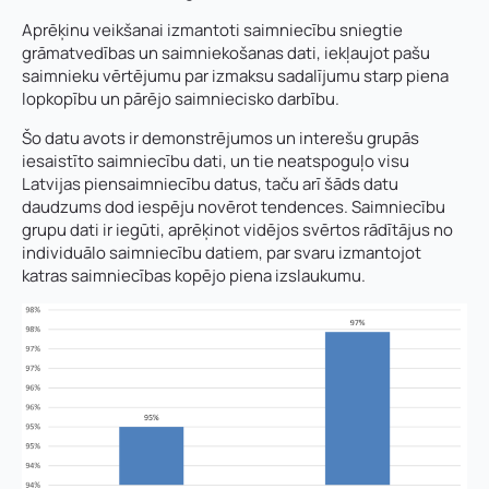
Aprēķinu veikšanai izmantoti saimniecību sniegtie
grāmatvedības un saimniekošanas dati, iekļaujot pašu
saimnieku vērtējumu par izmaksu sadalījumu starp piena
lopkopību un pārējo saimniecisko darbību.
Šo datu avots ir demonstrējumos un interešu grupās
iesaistīto saimniecību dati, un tie neatspoguļo visu
Latvijas piensaimniecību datus, taču arī šāds datu
daudzums dod iespēju novērot tendences. Saimniecību
grupu dati ir iegūti, aprēķinot vidējos svērtos rādītājus no
individuālo saimniecību datiem, par svaru izmantojot
katras saimniecības kopējo piena izslaukumu.