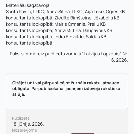
Materiālu sagatavoja:
Santa Pāvila, LLKC; Anita Siliņa, LLKC; Aija Luse, Ogres KB
konsultants lopkopībā; Ziedīte Bimšteine, Jēkabpils KB
konsultants lopkopībā; Mairis Ormanis, Preiļu KB
konsultants lopkopībā; Anita Miltiņa, Daugavpils KB
konsultants lopkopībā; Indra Eihvalde, Saldus KB
konsultants lopkopībā
Raksts pirmoreiz publicēts žurnālā “Latvijas Lopkopis”, Nr.
6, 2026.
Citējot un/ vai pārpublicējot žurnāla rakstu, atsauce
obligāta. Pārpublicēšanai jāsaņem izdevēja rakstiska
atļuja.
Publicēts:
18. jūnijs, 2026.
Nozare/joma: