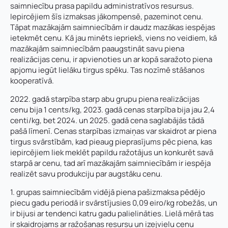
saimniecību prasa papildu administratīvos resursus.
Iepircējiem šīs izmaksas jākompensē, pazeminot cenu.
Tāpat mazākajām saimniecībām ir daudz mazākas iespējas
ietekmēt cenu. Kā jau minēts iepriekš, viens no veidiem, kā
mazākajām saimniecībām paaugstināt savu piena
realizācijas cenu, ir apvienoties un ar kopā saražoto piena
apjomu iegūt lielāku tirgus spēku. Tas nozīmē stāšanos
kooperatīvā.
2022. gadā starpība starp abu grupu piena realizācijas
cenu bija 1 cents/kg, 2023. gadā cenas starpība bija jau 2,4
centi/kg, bet 2024. un 2025. gadā cena saglabājās tādā
pašā līmenī. Cenas starpības izmaiņas var skaidrot ar piena
tirgus svārstībām, kad pieaug pieprasījums pēc piena, kas
iepircējiem liek meklēt papildu ražotājus un konkurēt savā
starpā ar cenu, tad arī mazākajām saimniecībām ir iespēja
realizēt savu produkciju par augstāku cenu.
1. grupas saimniecībām vidējā piena pašizmaksa pēdējo
piecu gadu periodā ir svārstījusies 0,09 eiro/kg robežās, un
ir bijusi ar tendenci katru gadu palielināties. Lielā mērā tas
ir skaidrojams ar ražošanas resursu un izejvielu cenu