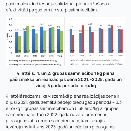
pašizmaksa dod iespēju salīdzināt piena ražošanas
efektivitāti pa gadiem un starp saimniecībām.
4. attēls. 1. un 2. grupas saimniecību 1 kg piena
pašizmaksa un realizācijas cena 2021.–2025. gadā un
vidēji 5 gadu periodā, eiro/kg
4. attēlā redzams, ka viszemākā piena realizācijas cena ir
bijusi 2021. gadā, zemākā pēdējo piecu gadu periodā – 0,3
eiro/kg 1. grupas saimniecībām un 0,38 eiro/kg 2. grupas
saimniecībām. Taču 2022. gadā novērojams cenas
pieaugums abu grupu saimniecībām, kam sekojis
ievērojams kritums 2023. gadā un pēc tam pieaugums