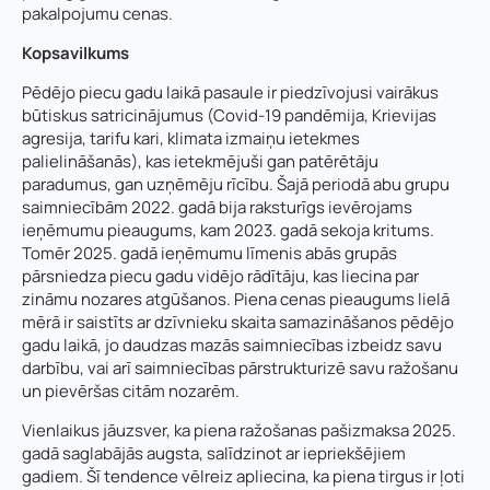
pakalpojumu cenas.
Kopsavilkums
Pēdējo piecu gadu laikā pasaule ir piedzīvojusi vairākus
būtiskus satricinājumus (
Covid-19
pandēmija, Krievijas
agresija, tarifu kari, klimata izmaiņu ietekmes
palielināšanās), kas ietekmējuši gan patērētāju
paradumus, gan uzņēmēju rīcību. Šajā periodā abu grupu
saimniecībām 2022. gadā bija raksturīgs ievērojams
ieņēmumu pieaugums, kam 2023. gadā sekoja kritums.
Tomēr 2025. gadā ieņēmumu līmenis abās grupās
pārsniedza piecu gadu vidējo rādītāju, kas liecina par
zināmu nozares atgūšanos. Piena cenas pieaugums lielā
mērā ir saistīts ar dzīvnieku skaita samazināšanos pēdējo
gadu laikā, jo daudzas mazās saimniecības izbeidz savu
darbību, vai arī saimniecības pārstrukturizē savu ražošanu
un pievēršas citām nozarēm.
Vienlaikus jāuzsver, ka piena ražošanas pašizmaksa 2025.
gadā saglabājās augsta, salīdzinot ar iepriekšējiem
gadiem. Šī tendence vēlreiz apliecina, ka piena tirgus ir ļoti