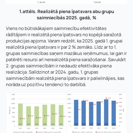
1.attēls. Realizētā piena īpatsvars abu grupu
saimniecībās 2025. gadā, %
Viens no būtiskākajiem saimniecību efektivitātes
rādītājiem ir realizētā piena īpatsvars no kopējā saražotā
produkcijas apjoma. Varam redzēt, ka 2025. gadā 1. grupai
realizētā piena īpatsvars ir par 2 % zemāks. Līdz ar to 1.
grupas saimniecības saņem mazākus ieņēmumus, lai gan ir
patērēti resursi arī nerealizētā piena saražošanai. Savukārt
2. grupas saimniecībām ir nedaudz efektīvāka piena
realizācija. Salīdzinot ar 2024. gadu, 1. grupas
saimniecībām realizētā piena īpatsvars ir palielinājies, kas
norāda uz pozitīvu tendenci to darbībā.