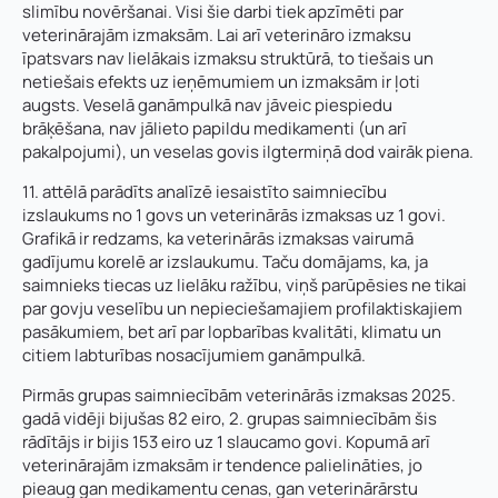
slimību novēršanai. Visi šie darbi tiek apzīmēti par
veterinārajām izmaksām. Lai arī veterināro izmaksu
īpatsvars nav lielākais izmaksu struktūrā, to tiešais un
netiešais efekts uz ieņēmumiem un izmaksām ir ļoti
augsts. Veselā ganāmpulkā nav jāveic piespiedu
brāķēšana, nav jālieto papildu medikamenti (un arī
pakalpojumi), un veselas govis ilgtermiņā dod vairāk piena.
11. attēlā parādīts analīzē iesaistīto saimniecību
izslaukums no 1 govs un veterinārās izmaksas uz 1 govi.
Grafikā ir redzams, ka veterinārās izmaksas vairumā
gadījumu korelē ar izslaukumu. Taču domājams, ka, ja
saimnieks tiecas uz lielāku ražību, viņš parūpēsies ne tikai
par govju veselību un nepieciešamajiem profilaktiskajiem
pasākumiem, bet arī par lopbarības kvalitāti, klimatu un
citiem labturības nosacījumiem ganāmpulkā.
Pirmās grupas saimniecībām veterinārās izmaksas 2025.
gadā vidēji bijušas 82 eiro, 2. grupas saimniecībām šis
rādītājs ir bijis 153 eiro uz 1 slaucamo govi. Kopumā arī
veterinārajām izmaksām ir tendence palielināties, jo
pieaug gan medikamentu cenas, gan veterinārārstu