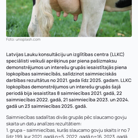
Foto: unisplash.com
Latvijas Lauku konsultāciju un izglītības centra (LLKC)
speciālisti veikuši aprēķinus par piena pašizmaksu
demonstrējumos un interešu grupās iesaistītajās piena
lopkopības saimniecībās, salīdzinot saimnieciskās
darbības rezultātus no 2021. gada līdz 2025. gadam. LLKC
lopkopības demonstrējumos un interešu grupās šajā
periodā bija iesaistītas 8 saimniecības 2021. gadā, 22
saimniecības 2022. gadā, 21 saimniecība 2023. un 2024.
gadā un 23 saimniecības 2025. gadā.
Saimniecības sadalītas divās grupās pēc slaucamo govju
skaita un datu analīzes rezultātiem:
1. grupa – saimniecības, kurās slaucamo govju skaits ir no 7
līdz 199, kur 2021. gadā n=5, 2022. gadā n=16, 2023. gadā