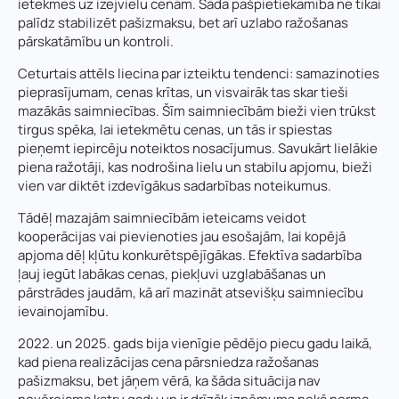
ietekmes uz izejvielu cenām. Šāda pašpietiekamība ne tikai
palīdz stabilizēt pašizmaksu, bet arī uzlabo ražošanas
pārskatāmību un kontroli.
Ceturtais attēls liecina par izteiktu tendenci: samazinoties
pieprasījumam, cenas krītas, un visvairāk tas skar tieši
mazākās saimniecības. Šīm saimniecībām bieži vien trūkst
tirgus spēka, lai ietekmētu cenas, un tās ir spiestas
pieņemt iepircēju noteiktos nosacījumus. Savukārt lielākie
piena ražotāji, kas nodrošina lielu un stabilu apjomu, bieži
vien var diktēt izdevīgākus sadarbības noteikumus.
Tādēļ mazajām saimniecībām ieteicams veidot
kooperācijas vai pievienoties jau esošajām, lai kopējā
apjoma dēļ kļūtu konkurētspējīgākas. Efektīva sadarbība
ļauj iegūt labākas cenas, piekļuvi uzglabāšanas un
pārstrādes jaudām, kā arī mazināt atsevišķu saimniecību
ievainojamību.
2022. un 2025. gads bija vienīgie pēdējo piecu gadu laikā,
kad piena realizācijas cena pārsniedza ražošanas
pašizmaksu, bet jāņem vērā, ka šāda situācija nav