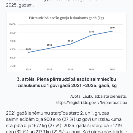
2025. gadam.
3. attēls. Piena pārraudzībā esošo saimniecību
izslaukums uz 1 govi gadā 2021.–
2025. gadā, kg
Avots: Lauku atbalsta dienests,
https://registri.ldc.gov.lv/lv/parraudziba
2021.gadā ieņēmumu starpība starp 2. un 1. grupas
saimniecībām bija 900 eiro (27 %) uz govi un izslaukuma
starpība bija 1677 kg (27 %). 2025. gadā šī starpība ir 1719
eiro (32 %) un 2179 kg (21 %) uz govi. Kad piena pārstrādē ir