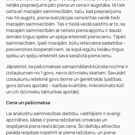
lielāks pieprasījums pēc piena un cena ir augstāka, tā tiek
celta arī mazajām saimniecībām, taču, kad pieprasījums
nav tik augsts, piena realizācijas cena krītas vairāk tieši
mazajām saimniecībām. Tas ir tiešā veidā saistīts ar to, ka
mazajām saimniecībām ar nelielo piena apjomu ir daudz
zemāks tirgus spēks un spēja ietekmēt piena cenu. Tāpēc
saimniecībām, īpaši mazajām, būtu ieteicama sadarbība –
pievienoties kooperatīviem, lai kopā iegūtu lielāku tirgus
spēku un spēju ietekmēt sava saražotā piena cenu.
Jāpiebilst, ka pašizmaksas samazināšanā būtiska nozīme ir
izslaukumam no 1 govs, nevis dzīvnieku skaitam. Savukārt
izslaukumu ietekmē govs šķirne un ģenētiskās īpašības,
govs dzīves apstākļi – barības kvalitāte, mikroklimats kūtī
un citi dzīvnieku labturības apstākļi.
Cena un pašizmaksa
Lai analizētu saimniecības darbību, vadītājiem ir svarīgi
apzināties, kādas ir piena ražošanas izmaksas un
iespējamā piena realizācijas cena. Šo rādītāju attiecība
parāda iespējas nopelnīt ar piena ražošanu, un piena