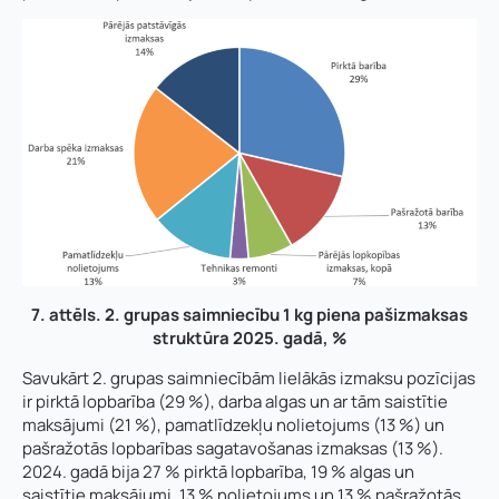
E
Vārds, uzvārds
*
-
p
Vārds
*
a
7. attēls. 2
. grupas
saimniecību 1 kg
piena pašizmaksas
s
Uzņēmuma reģistrācijas numurs:
t
struktūra 2025. gadā
, %
a
Savukārt 2. grupas saimniecībām lielākās izmaksu pozīcijas
K
Uzvārds
*
o
ir pirktā lopbarība (29 %), darba algas un ar tām saistītie
n
maksājumi (21 %), pamatlīdzekļu nolietojums (13 %) un
E-pasta adrese:
*
t
pašražotās lopbarības sagatavošanas izmaksas (13 %).
a
2024. gadā bija 27 % pirktā lopbarība, 19 % algas un
Telefons
*
k
saistītie maksājumi, 13 % nolietojums un 13 % pašražotās