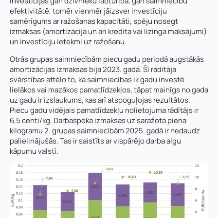
investīcijas gan dzīvnieku labturībā, gan saimniecību
efektivitātē, tomēr vienmēr jāizsver investīciju
samērīgums ar ražošanas kapacitāti, spēju nosegt
izmaksas (amortizācija un arī kredīta vai līzinga maksājumi)
un investīciju ietekmi uz ražošanu.
Otrās grupas saimniecībām piecu gadu periodā augstākās
amortizācijas izmaksas bija 2023. gadā. Šī rādītāja
svārstības attēlo to, ka saimniecības ik gadu investē
lielākos vai mazākos pamatlīdzekļos, tāpat mainīgs no gada
uz gadu ir izslaukums, kas arī atspoguļojas rezultātos.
Piecu gadu vidējais pamatlīdzekļu nolietojuma rādītājs ir
6,5 centi/kg. Darbaspēka izmaksas uz saražotā piena
kilogramu 2. grupas saimniecībām 2025. gadā ir nedaudz
palielinājušās. Tas ir saistīts ar vispārējo darba algu
kāpumu valstī.