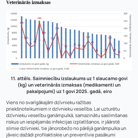
Veterinārās izmaksas
11. attēls. Saimniecību izslaukums uz 1 slaucamo govi
(kg) un veterinārās izmaksas (medikamenti un
pakalpojumi) uz 1 govi 2025. gadā, eiro
Viens no svarīgākajām dzīvnieku ražības
priekšnoteikumiem ir dzīvnieku veselība. Lai uzturētu
dzīvnieku veselību ganāmpulkā, samazinātu saslimšanas
riskus un iespējamās infekcijas izplatīšanos, ir jāārstē
slimie dzīvnieki, tie jānorobežo no pārējā ganāmpulka un
jāveic dažādi profilaktiskie un preventīvie pasākumi