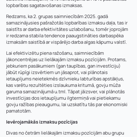
t
Kontakttālrunis
*
lopbarības sagatavošanas izmaksas.
t
ā
Redzams, ka 2. grupas saimniecībām 2025. gadā
E-pasts
*
l
samazinājusies pašražotās lopbarības izmaksu daļa, tas ir
r
saistīts ar darba efektivitātes uzlabošanu, tomēr joprojām
Pamatnozare
u
ir redzama stabila tendence paaugstināties darbaspēka
n
izmaksām saistībā ar vispārējo darba algas kāpumu valstī.
Pievieno savu CV un motivācijas vēstuli
*
i
s
Lai efektivizētu piena ražošanu, saimniecībām
P
Piezīmes
jākoncentrējas uz lielākajām izmaksu pozīcijām. Protams,
a
jebkuriem pasākumiem (gan taupības, gan investīciju)
m
Jūs varat augšupielādēt līdz 2 failiem.
a
jābūt rūpīgi izsvērtiem un jāsaprot, vai plānotais
t
ietaupījums neietekmēs dzīvnieku labturības apstākļus,
n
kas varētu rezultēties izslaukuma kritumā, govju mūža
o
Nosūtīt pieteikumu
garuma samazinājumā u.tml. Tāpat jāizsver, vai plānotās
z
investīcijas dos ietaupījumu ilgtermiņā vai pietiekamu
a
govju ražības pieaugumu, lai uzskatītu tās par ekonomiski
r
Pieteikties
pamatotām.
e
Ievērojamākās izmaksu pozīcijas
Divas no četrām lielākajām izmaksu pozīcijām abu grupu