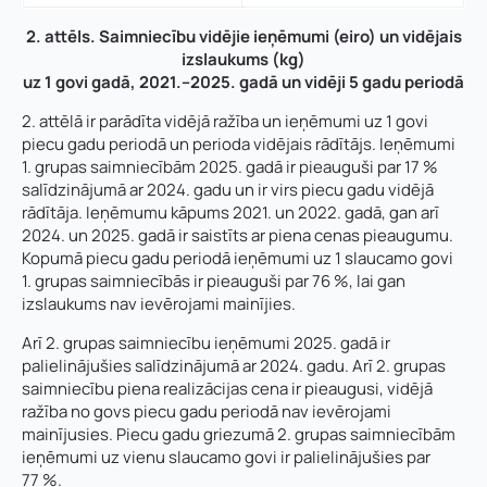
2. attēls. Saimniecību vidējie ieņēmumi (eiro) un vidējais
izslaukums (kg)
uz 1 govi gadā, 2021.–2025. gadā un vidēji 5 gadu periodā
2. attēlā ir parādīta vidējā ražība un ieņēmumi uz 1 govi
piecu gadu periodā un perioda vidējais rādītājs. Ieņēmumi
1. grupas saimniecībām 2025. gadā ir pieauguši par 17 %
salīdzinājumā ar 2024. gadu un ir virs piecu gadu vidējā
rādītāja. Ieņēmumu kāpums 2021. un 2022. gadā, gan arī
2024. un 2025. gadā ir saistīts ar piena cenas pieaugumu.
Kopumā piecu gadu periodā ieņēmumi uz 1 slaucamo govi
1. grupas saimniecībās ir pieauguši par 76 %, lai gan
izslaukums nav ievērojami mainījies.
Arī 2. grupas saimniecību ieņēmumi 2025. gadā ir
palielinājušies salīdzinājumā ar 2024. gadu. Arī 2. grupas
saimniecību piena realizācijas cena ir pieaugusi, vidējā
ražība no govs piecu gadu periodā nav ievērojami
mainījusies. Piecu gadu griezumā 2. grupas saimniecībām
ieņēmumi uz vienu slaucamo govi ir palielinājušies par
77 %.