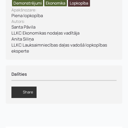
Demonstrējumi
Ekonomika
Lopkopība
Apakšnozare:
Piena lopkopība
Autors:
Santa Pāvila
LLKC Ekonomikas nodaļas vadītāja
Anita Siliņa
LLKC Lauksaimniecības daļas vadošā lopkopības
eksperte
Dalīties
Share