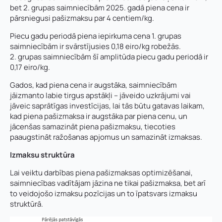
bet 2. grupas saimniecībām 2025. gadā piena cena ir
pārsniegusi pašizmaksu par 4 centiem/kg.
Piecu gadu periodā piena iepirkuma cena 1. grupas
saimniecībām ir svārstījusies 0,18 eiro/kg robežās.
2. grupas saimniecībām šī amplitūda piecu gadu periodā ir
0,17 eiro/kg.
Gados, kad piena cena ir augstāka, saimniecībām
jāizmanto labie tirgus apstākļi – jāveido uzkrājumi vai
jāveic saprātīgas investīcijas, lai tās būtu gatavas laikam,
kad piena pašizmaksa ir augstāka par piena cenu, un
jācenšas samazināt piena pašizmaksu, tiecoties
paaugstināt ražošanas apjomus un samazināt izmaksas.
Izmaksu struktūra
Lai veiktu darbības piena pašizmaksas optimizēšanai,
saimniecības vadītājam jāzina ne tikai pašizmaksa, bet arī
to veidojošo izmaksu pozīcijas un to īpatsvars izmaksu
struktūrā.