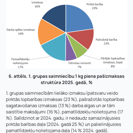
6. attēls. 1. grupas saimniecību 1 kg piena pašizmaksas
struktūra 2025. gadā, %
1. grupas saimniecībām lielāko izmaksu īpatsvaru veido
pirktās lopbarības izmaksas (23 %), pašražotās lopbarības
sagatavošanas izmaksas (13 %) darba algas un ar tām
saistītie maksājumi (16 %), pamatlīdzekļu nolietojums (17
%). Salīdzinot ar 2024. gadu, ir nedaudz samazinājusies
pirktās barības daļa (2024. gadā 25 %) un palielinājusies
pamatlīdzekļu nolietojama daļa (14 % 2024. gadā).