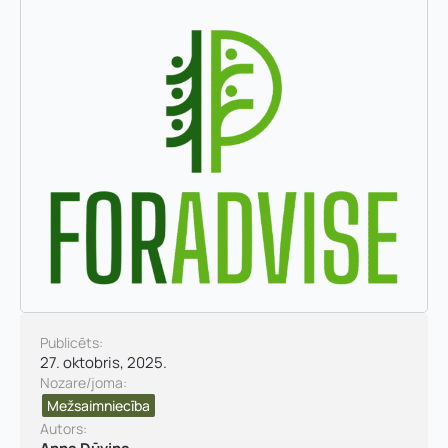
Vārds, uzvārds
*
Vārds
*
Uzņēmuma reģistrācijas numurs:
Publicēts:
27. oktobris, 2025.
Uzvārds
*
Nozare/joma:
Mežsaimniecība
E-pasta adrese:
*
Autors: