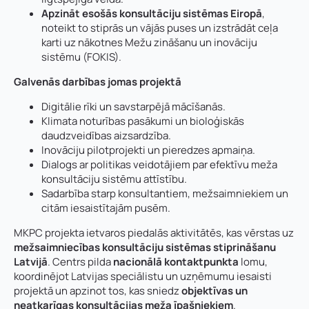
Apzināt esošās konsultāciju sistēmas Eiropā
,
noteikt to stiprās un vājās puses un izstrādāt ceļa
karti uz nākotnes
Mežu zināšanu un inovāciju
sistēmu (FOKIS)
.
Galvenās darbības jomas projektā
Digitālie rīki un savstarpējā mācīšanās.
Klimata noturības pasākumi un bioloģiskās
daudzveidības aizsardzība.
Inovāciju pilotprojekti un pieredzes apmaiņa.
Dialogs ar politikas veidotājiem par efektīvu meža
konsultāciju sistēmu attīstību.
Sadarbība starp konsultantiem, mežsaimniekiem un
citām iesaistītajām pusēm.
MKPC projekta ietvaros piedalās aktivitātēs, kas vērstas uz
mežsaimniecības konsultāciju sistēmas stiprināšanu
Latvijā
. Centrs pilda
nacionālā kontaktpunkta
lomu,
koordinējot Latvijas speciālistu un uzņēmumu iesaisti
projektā un apzinot tos, kas sniedz
objektīvas un
neatkarīgas konsultācijas meža īpašniekiem
.