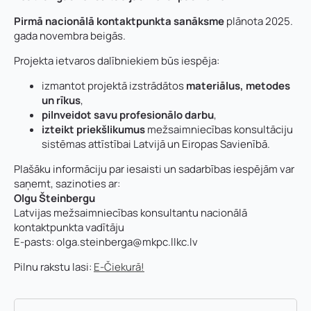
Pirmā nacionālā kontaktpunkta sanāksme
plānota 2025.
gada novembra beigās.
Projekta ietvaros dalībniekiem būs iespēja:
izmantot projektā izstrādātos
materiālus, metodes
un rīkus
,
pilnveidot savu profesionālo darbu
,
izteikt priekšlikumus
mežsaimniecības konsultāciju
sistēmas attīstībai Latvijā un Eiropas Savienībā.
Plašāku informāciju par iesaisti un sadarbības iespējām var
saņemt, sazinoties ar:
Olgu Šteinbergu
Latvijas mežsaimniecības konsultantu nacionālā
kontaktpunkta vadītāju
E-pasts:
olga.steinberga@mkpc.llkc.lv
Pilnu rakstu lasi:
E-Čiekurā!