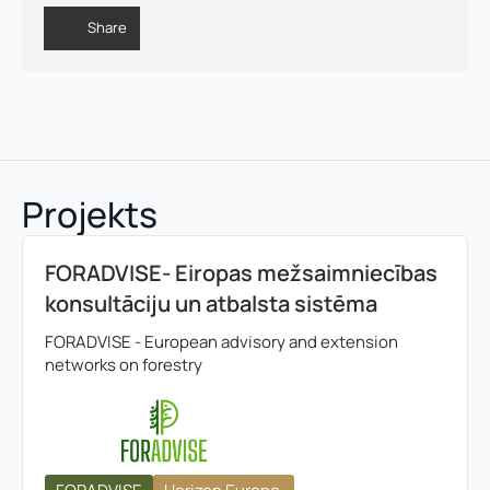
u
m
Share
u
r
s
:
Projekts
FORADVISE- Eiropas mežsaimniecības
konsultāciju un atbalsta sistēma
FORADVISE - European advisory and extension
networks on forestry