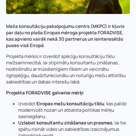
Meža konsultāciju pakalpojumu centrs (MKPC) ir kļuvis
par daļu no plaša Eiropas mēroga projekta FORADVISE,
kas apvieno vairāk nekā 30 partnerus un ieinteresētās
puses visā Eiropā.
Projekta mērķis ir izveidot spēcīgu konsultāciju tīklu
mežsaimniecībā, lai stiprinātu konsultantu zināšanas,
nodrošinātu ar mūsdienīgiem rīkiem un veicinātu
ilgtspējīgu, daudzfunkcionālu un noturīgu mežu attīstību
sabiedrības un dabas interešu labā.
Projekta FORADVISE galvenie mērķi
Izveidot
Eiropas mežu konsultāciju tīklu
, kas palīdz
modernizēt nozari un atbalsta politikas mērķu
sasniegšanu.
Uzlabot konsultantu zināšanas un prasmes
, lai tie
spētu risināt vides un sabiedrības izaicinājumus
ilgtspējīgā veidā.