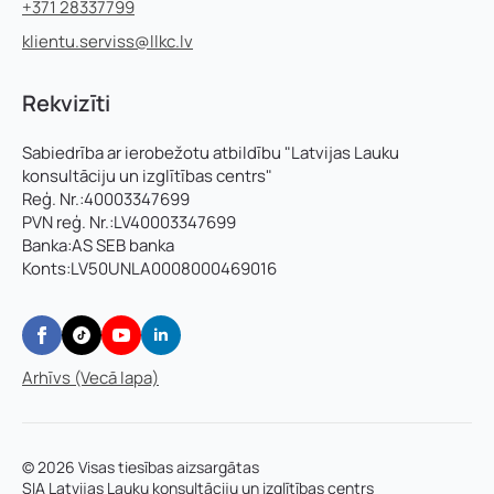
+371 28337799
klientu.serviss@llkc.lv
Rekvizīti
Sabiedrība ar ierobežotu atbildību "Latvijas Lauku
konsultāciju un izglītības centrs"
Reģ. Nr.:40003347699
PVN reģ. Nr.:LV40003347699
Banka:AS SEB banka
Konts:LV50UNLA0008000469016
Arhīvs (Vecā lapa)
© 2026 Visas tiesības aizsargātas
SIA Latvijas Lauku konsultāciju un izglītības centrs