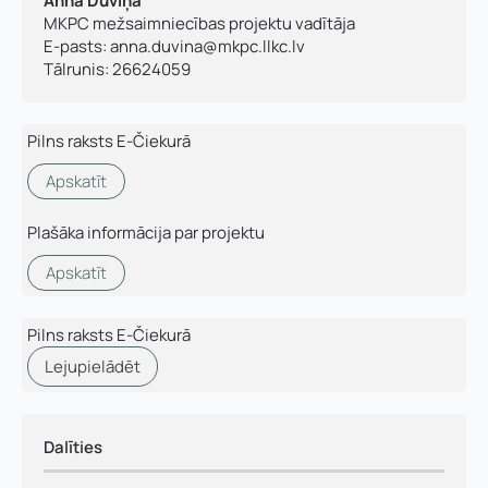
Anna Dūviņa
Telefons
*
MKPC mežsaimniecības projektu vadītāja
E-pasts:
anna.duvina@mkpc.llkc.lv
Kontakttālrunis
*
Tālrunis: 26624059
E-pasts
*
Pilns raksts E-Čiekurā
E
Pamatnozare
-
Apskatīt
Pievieno savu CV un motivācijas vēstuli
*
p
a
s
Plašāka informācija par projektu
Piezīmes
t
a
Apskatīt
Jūs varat augšupielādēt līdz 2 failiem.
*
U
z
Pilns raksts E-Čiekurā
ņ
Nosūtīt pieteikumu
Lejupielādēt
ē
m
u
Pieteikties
m
Dalīties
a
n