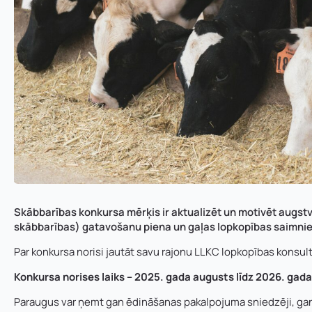
Skābbarības konkursa mērķis ir aktualizēt un motivēt augst
E
skābbarības) gatavošanu piena un gaļas lopkopības saimnie
Vārds, uzvārds
*
Vārds
*
-
p
Par konkursa norisi jautāt savu rajonu LLKC lopkopības konsul
a
s
Konkursa norises laiks – 2025. gada augusts līdz 2026. gada 
t
E-pasta adrese:
Telefons
*
a
Paraugus var ņemt gan ēdināšanas pakalpojuma sniedzēji, ga