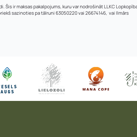
i. Šis ir maksas pakalpojums, kuru var nodrošināt LLKC Lopkopīb
priekš sazinoties pa tālruni 63050220 vai 26674146, vai Ilmārs
V un motivācijas vēstuli
*
Jūs varat augšupielādēt līdz 2 failiem.
Nosūtīt pieteikumu
Pieteikties