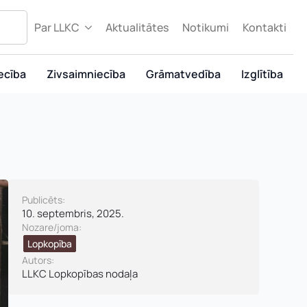
Par LLKC
Aktualitātes
Notikumi
Kontakti
ecība
Zivsaimniecība
Grāmatvedība
Izglītība
Publicēts:
10. septembris, 2025.
Nozare/joma:
Lopkopība
Autors:
LLKC Lopkopības nodaļa