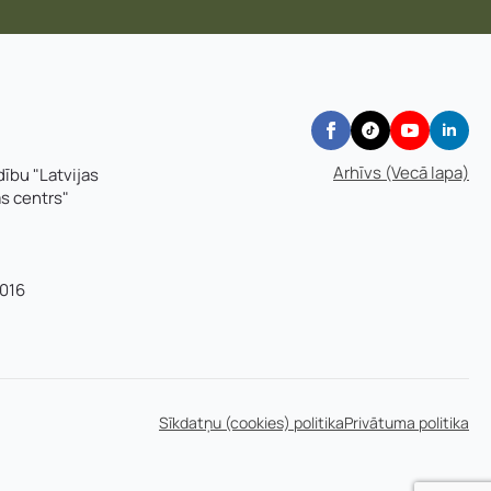
Arhīvs (Vecā lapa)
dību "Latvijas
as centrs"
016
Sīkdatņu (cookies) politika
Privātuma politika