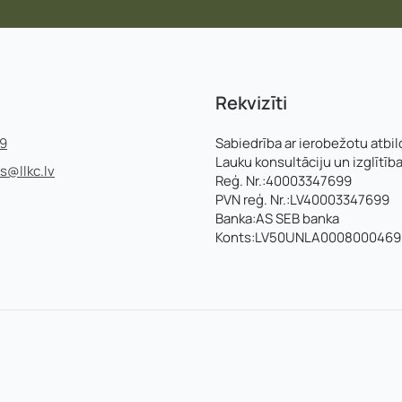
Rekvizīti
99
Sabiedrība ar ierobežotu atbil
Lauku konsultāciju un izglītīb
ss@llkc.lv
Reģ. Nr.:40003347699
PVN reģ. Nr.:LV40003347699
Banka:AS SEB banka
Konts:LV50UNLA0008000469