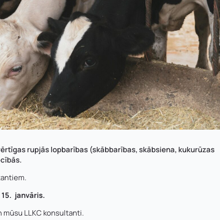
vērtīgas rupjās lopbarības (skābbarības, skābsiena, kukurūzas
cībās.
Uzņēmuma reģistrācijas nu
Uzvārds
*
tantiem.
15. janvāris.
*
Kontakttālrunis
*
E-pasts
*
n mūsu LLKC konsultanti.