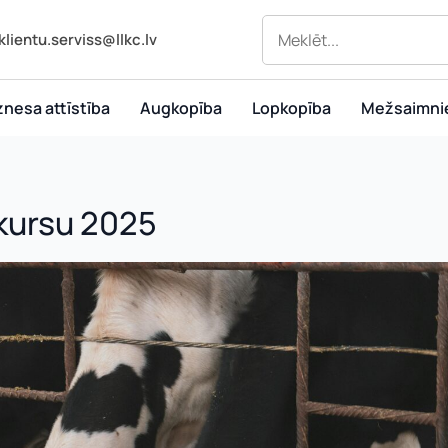
klientu.serviss@llkc.lv
znesa attīstība
Augkopība
Lopkopība
Mežsaimni
kursu 2025