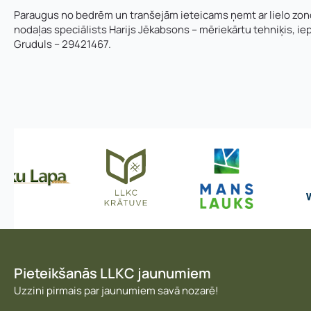
r
Paraugus no bedrēm un tranšejām ieteicams ņemt ar lielo zond
e
ģ
nodaļas speciālists Harijs Jēkabsons – mēriekārtu tehniķis, ie
Pievieno savu C
Pamatnozare
i
Gruduls – 29421467.
s
t
r
ā
Piezīmes
c
i
j
a
s
Pieteikšanās LLKC jaunumiem
Uzzini pirmais par jaunumiem savā nozarē!