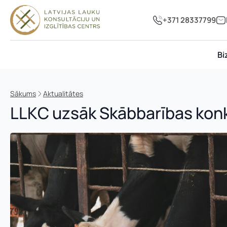
+371 28337799
Bi
Sākums
Aktualitātes
LLKC uzsāk Skābbarības kon