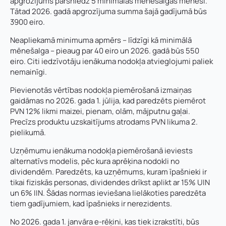
apgrozījums pārsniedz 5 minimālās mēnešalgas mēnesī.
Tātad 2026. gadā apgrozījuma summa šajā gadījumā būs
3900 eiro.
Neapliekamā minimuma apmērs – līdzīgi kā minimālā
mēnešalga – pieaug par 40 eiro un 2026. gadā būs 550
eiro. Citi iedzīvotāju ienākuma nodokļa atvieglojumi paliek
nemainīgi.
Pievienotās vērtības nodokļa piemērošanā izmaiņas
gaidāmas no 2026. gada 1. jūlija, kad paredzēts piemērot
PVN 12% likmi maizei, pienam, olām, mājputnu gaļai.
Precīzs produktu uzskaitījums atrodams PVN likuma 2.
pielikumā.
Uzņēmumu ienākuma nodokļa piemērošanā ieviests
alternatīvs modelis, pēc kura aprēķina nodokli no
dividendēm. Paredzēts, ka uzņēmums, kuram īpašnieki ir
tikai fiziskās personas, dividendes drīkst aplikt ar 15% UIN
un 6% IIN. Šādas normas ieviešana lielākoties paredzēta
Vārds, uzvārds
*
tiem gadījumiem, kad īpašnieks ir nerezidents.
Vārds
*
No 2026. gada 1. janvāra e-rēķini, kas tiek izrakstīti, būs