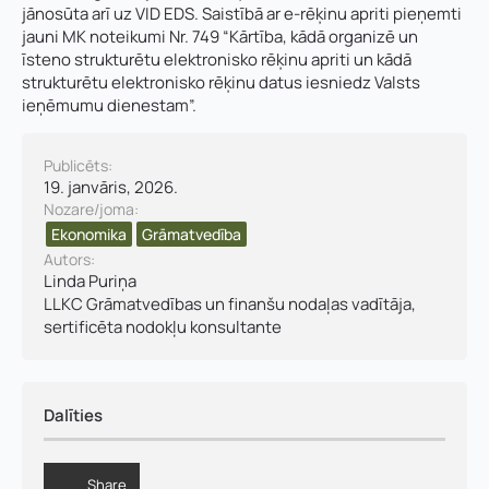
jānosūta arī uz VID EDS. Saistībā ar e-rēķinu apriti pieņemti
Uzņēmuma reģistrācijas numurs:
jauni MK noteikumi Nr. 749 “Kārtība, kādā organizē un
Uzvārds
*
īsteno strukturētu elektronisko rēķinu apriti un kādā
strukturētu elektronisko rēķinu datus iesniedz Valsts
ieņēmumu dienestam”.
*
E-pasta adrese:
*
*
Telefons
*
U
Publicēts:
z
19. janvāris, 2026.
ņ
Nozare/joma:
Kontakttālrunis
*
ē
E-pasts
*
Ekonomika
Grāmatvedība
m
Autors:
u
Linda Puriņa
m
LLKC Grāmatvedības un finanšu nodaļas vadītāja,
a
Pamatnozare
Pievieno savu CV un motivācijas vēstuli
*
V
sertificēta nodokļu konsultante
ā
r
d
Piezīmes
s
Dalīties
Jūs varat augšupielādēt līdz 2 failiem.
,
Share