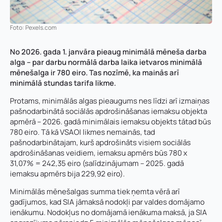
Foto: Pexels.com
No 2026. gada 1. janvāra pieaug minimālā mēneša darba
alga – par darbu normālā darba laika ietvaros minimālā
mēnešalga ir 780 eiro. Tas nozīmē, ka mainās arī
minimālā stundas tarifa likme.
Protams, minimālās algas pieaugums nes līdzi arī izmaiņas
pašnodarbinātā sociālās apdrošināšanas iemaksu objekta
apmērā – 2026. gadā minimālais iemaksu objekts tātad būs
780 eiro. Tā kā VSAOI likmes nemainās, tad
pašnodarbinātajam, kurš apdrošināts visiem sociālās
apdrošināšanas veidiem, iemaksu apmērs būs 780 x
31,07% = 242,35 eiro (salīdzinājumam – 2025. gadā
iemaksu apmērs bija 229,92 eiro).
Minimālās mēnešalgas summa tiek ņemta vērā arī
gadījumos, kad SIA jāmaksā nodokļi par valdes domājamo
ienākumu. Nodokļus no domājamā ienākuma maksā, ja SIA