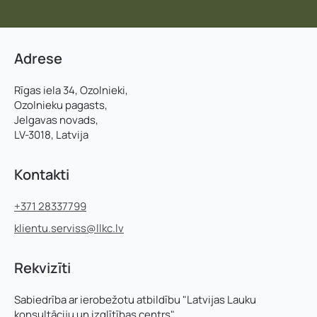
Adrese
Rīgas iela 34, Ozolnieki,
Ozolnieku pagasts,
Jelgavas novads,
LV-3018, Latvija
Kontakti
+371 28337799
klientu.serviss@llkc.lv
Rekvizīti
Sabiedrība ar ierobežotu atbildību "Latvijas Lauku
konsultāciju un izglītības centrs"