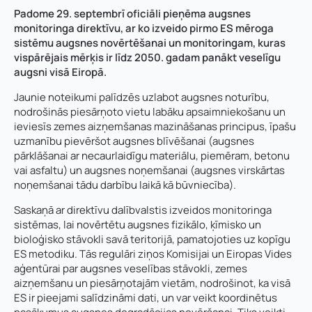
Padome 29. septembrī oficiāli pieņēma augsnes
monitoringa direktīvu, ar ko izveido pirmo ES mēroga
sistēmu augsnes novērtēšanai un monitoringam, kuras
vispārējais mērķis ir līdz 2050. gadam panākt veselīgu
augsni visā Eiropā.
Jaunie noteikumi palīdzēs uzlabot augsnes noturību,
nodrošinās piesārņoto vietu labāku apsaimniekošanu un
ieviesīs zemes aizņemšanas mazināšanas principus, īpašu
uzmanību pievēršot augsnes blīvēšanai (augsnes
pārklāšanai ar necaurlaidīgu materiālu, piemēram, betonu
vai asfaltu) un augsnes noņemšanai (augsnes virskārtas
noņemšanai tādu darbību laikā kā būvniecība).
Saskaņā ar direktīvu dalībvalstis izveidos monitoringa
sistēmas, lai novērtētu augsnes fizikālo, ķīmisko un
bioloģisko stāvokli savā teritorijā, pamatojoties uz kopīgu
ES metodiku. Tās regulāri ziņos Komisijai un Eiropas Vides
aģentūrai par augsnes veselības stāvokli, zemes
aizņemšanu un piesārņotajām vietām, nodrošinot, ka visā
ES ir pieejami salīdzināmi dati, un var veikt koordinētus