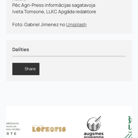
ā
Pēc Agri-Press informācijas sagatavoja
l
Piezīmes
Iveta Tomsone, LLKC Apgāda redaktore
r
Jūs varat augšupielādēt līdz 2 failiem.
u
Foto: Gabriel Jimenez no
Unsplash
n
i
Nosūtīt pieteikumu
s
Dalīties
Pieteikties
Share