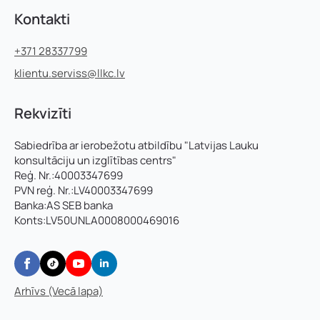
Kontakti
+371 28337799
klientu.serviss@llkc.lv
Rekvizīti
Sabiedrība ar ierobežotu atbildību "Latvijas Lauku
konsultāciju un izglītības centrs"
Reģ. Nr.:40003347699
PVN reģ. Nr.:LV40003347699
Banka:AS SEB banka
Konts:LV50UNLA0008000469016
Arhīvs (Vecā lapa)