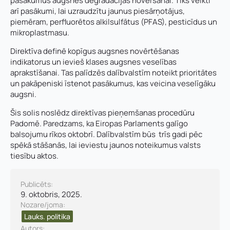
pasākumus augsnes degradācijas novēršanai. Tiks veikti
arī pasākumi, lai uzraudzītu jaunus piesārņotājus,
piemēram, perfluorētos alkilsulfātus (PFAS), pesticīdus un
r
mikroplastmasu.
Vārds, uzvārds
*
e
Vārds
*
ģ
Direktīva definē kopīgus augsnes novērtēšanas
i
indikatorus un ievieš klases augsnes veselības
s
aprakstīšanai. Tas palīdzēs dalībvalstīm noteikt prioritātes
Uzņēmuma reģistrācijas numurs:
t
un pakāpeniski īstenot pasākumus, kas veicina veselīgāku
Uzvārds
*
r
augsni.
ā
c
Šis solis noslēdz direktīvas pieņemšanas procedūru
i
E-pasta adrese:
*
Padomē. Paredzams, ka Eiropas Parlaments galīgo
j
Telefons
*
balsojumu rīkos oktobrī. Dalībvalstīm būs trīs gadi pēc
a
spēkā stāšanās, lai ieviestu jaunos noteikumus valsts
s
tiesību aktos.
K
Kontakttālrunis
*
o
E-pasts
*
n
Publicēts:
t
9. oktobris, 2025.
a
Pamatnozare
Nozare/joma:
k
Pievieno savu CV un motivācijas vēstuli
*
t
Lauks. politika​
t
Autors: