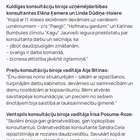
Kuldīgas konsultāciju biroja uzņēmējdarbības
konsultantes Elēna Ķemere un Linda Dūdiņa-Hoiere
:
“Kopā ar 11. klases skolēniem devāmies uz vairākiem
uzņēmumiem – z/s “Paegļi”, “Hofmaņu gardumi” un Karīnas
Bumbules zīmolu “Kagu”. Jaunieši ieguva priekšstatu par
konsultanta darbu un secināja, ka:
– jābūt daudzpusīgām zināšanām,
– svarīgs ir darbs komandā,
– biznesa attīstība jāvērtē ilgtermiņā.”
Preiļu konsultāciju biroja vadītāja Aija Bitinas:
“Ēnu dienas norisi strukturējām – sākām ar iepazīšanos,
turpinājām darbu kabinetos, devāmies uz saimniecībām un
dienu noslēdzām ar kopsavilkumu. Bērni atvērās
savstarpējai komunikācijai, un pieciem no sešiem
ēnotājiem bija saistība ar lauksaimniecību ģimenē.”
Ventspils konsultāciju biroja
vadītāja Īrisa Posuma-Roze:
“Skolēni ēnoja gan grāmatvedības, gan lopkopības
konsultantus. Grāmatvedības konsultante Sandra Cela
iepazīstināja ar nozares daudzveidību. Savukārt kopā ar