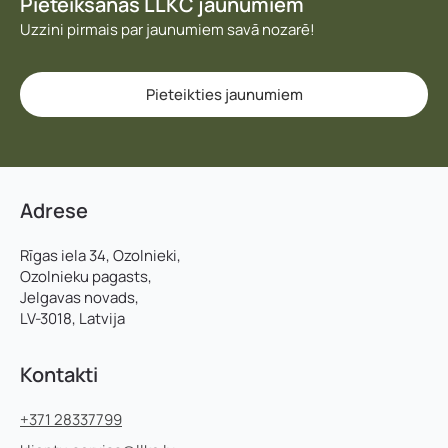
Pieteikšanās LLKC jaunumiem
Uzzini pirmais par jaunumiem savā nozarē!
Pieteikties jaunumiem
Adrese
Rīgas iela 34, Ozolnieki,
Ozolnieku pagasts,
Jelgavas novads,
LV-3018, Latvija
Kontakti
+371 28337799