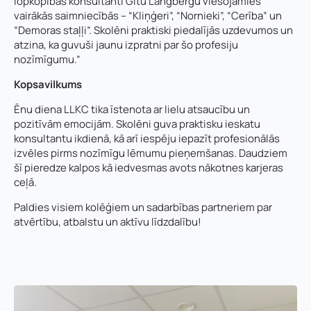
lopkopības konsultanti Gitu Langbergu viesojāmies
vairākās saimniecībās – “Kliņģeri”, “Nornieki”, “Cerība” un
“Demoras staļļi”. Skolēni praktiski piedalījās uzdevumos un
atzina, ka guvuši jaunu izpratni par šo profesiju
nozīmīgumu.”
Kopsavilkums
Ēnu diena LLKC tika īstenota ar lielu atsaucību un
pozitīvām emocijām. Skolēni guva praktisku ieskatu
konsultantu ikdienā, kā arī iespēju iepazīt profesionālās
izvēles pirms nozīmīgu lēmumu pieņemšanas. Daudziem
šī pieredze kalpos kā iedvesmas avots nākotnes karjeras
ceļā.
Paldies visiem kolēģiem un sadarbības partneriem par
atvērtību, atbalstu un aktīvu līdzdalību!