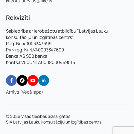
klientu.serviss@llkc.lv
Rekvizīti
Sabiedrība ar ierobežotu atbildību "Latvijas Lauku
konsultāciju un izglītības centrs"
Reģ. Nr.:40003347699
PVN reģ. Nr.:LV40003347699
Banka:AS SEB banka
Konts:LV50UNLA0008000469016
Arhīvs (Vecā lapa)
© 2026 Visas tiesības aizsargātas
SIA Latvijas Lauku konsultāciju un izglītības centrs