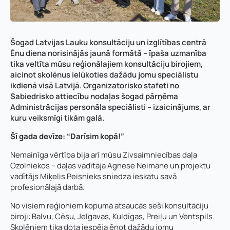
Šogad Latvijas Lauku konsultāciju un izglītības centrā
Ēnu diena norisinājās jaunā formātā – īpaša uzmanība
tika veltīta mūsu reģionālajiem konsultāciju birojiem,
aicinot skolēnus ielūkoties dažādu jomu speciālistu
ikdienā visā Latvijā. Organizatorisko stafeti no
Sabiedrisko attiecību nodaļas šogad pārņēma
Administrācijas personāla speciālisti – izaicinājums, ar
kuru veiksmīgi tikām galā.
Šī gada devīze: “Darīsim kopā!”
Nemainīga vērtība bija arī mūsu Zivsaimniecības daļa
Ozolniekos – daļas vadītāja Agnese Neimane un projektu
vadītājs Miķelis Peisnieks sniedza ieskatu savā
profesionālajā darbā.
No visiem reģioniem kopumā atsaucās seši konsultāciju
biroji: Balvu, Cēsu, Jelgavas, Kuldīgas, Preiļu un Ventspils.
Skolēniem tika dota iespēja ēnot dažādu jomu