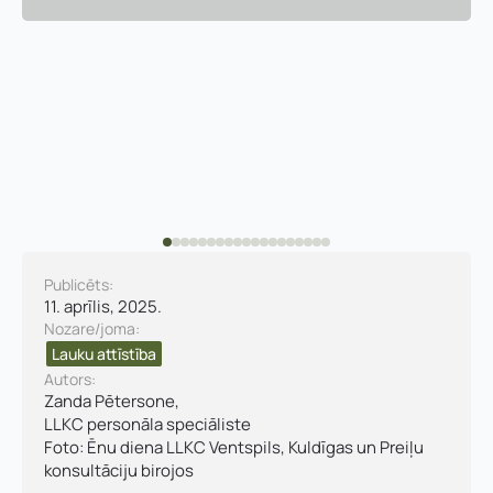
Publicēts:
11. aprīlis, 2025.
Nozare/joma:
Lauku attīstība
Autors:
Zanda Pētersone,
LLKC personāla speciāliste
Foto: Ēnu diena LLKC Ventspils, Kuldīgas un Preiļu
konsultāciju birojos