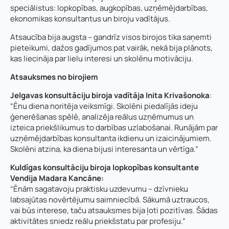
speciālistus: lopkopības, augkopības, uzņēmējdarbības,
ekonomikas konsultantus un biroju vadītājus.
Atsaucība bija augsta – gandrīz visos birojos tika saņemti
pieteikumi, dažos gadījumos pat vairāk, nekā bija plānots,
kas liecināja par lielu interesi un skolēnu motivāciju.
Atsauksmes no birojiem
Jelgavas konsultāciju biroja vadītāja Inita Krivašonoka
:
“Ēnu diena noritēja veiksmīgi. Skolēni piedalījās ideju
ģenerēšanas spēlē, analizēja reālus uzņēmumus un
izteica priekšlikumus to darbības uzlabošanai. Runājām par
uzņēmējdarbības konsultanta ikdienu un izaicinājumiem.
Skolēni atzina, ka diena bijusi interesanta un vērtīga.”
Kuldīgas konsultāciju biroja lopkopības konsultante
Vendija Madara Kancāne:
“Ēnām sagatavoju praktisku uzdevumu – dzīvnieku
labsajūtas novērtējumu saimniecībā. Sākumā uztraucos,
vai būs interese, taču atsauksmes bija ļoti pozitīvas. Šādas
aktivitātes sniedz reālu priekšstatu par profesiju.”