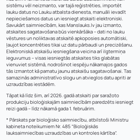
sistēmu vēl neizmanto, var tajā reģistrēties, importēt
lauku datus no Lauku atbalsta dienesta, manuāli ievadīt
nepieciešamos datus un iesniegt atskaiti elektroniski.
Savukārt saimniecībām, kas Manslauks.lv jau izmanto,
atskaites sagatavošana būs vienkāršāka – dati no lauku
vēstures un noliktavas atskaitē apkoposies automātiski,
ļaujot koncentrēties tikai uz datu pārbaudi un precizēšanu.
Elektroniskā atskaišu iesniegšana veicina arī ilgtermiņa
Vārds, uzvārds
*
ieguvumus – visas iesniegtās atskaites tiks glabātas
vienuviet sistēmā, nodrošinot iespēju nākamajos gados
Vārds
*
tās izmantot kā pamatu jaunu atskaišu sagatavošanai. Tas
samazinās administratīvo slogu un atvieglos datu apriti ar
Uzņēmuma reģistrācijas numurs:
uzraudzības iestādēm.
Uzvārds
*
Tāpat kā līdz šim, arī 2026. gadā atskaiti par saražoto
produkciju bioloģiskajām saimniecībām paredzēts iesniegt
E-pasta adrese:
*
reizi gadā – līdz nākamā gada 1. februārim.
Telefons
*
* Pārskats par bioloģisko saimniecību, atbilstoši Ministru
kabineta noteikumiem Nr. 485 “Bioloģiskās
Kontakttālrunis
*
lauksaimniecības uzraudzības un kontroles kārtība”.