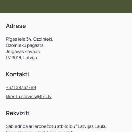
Adrese
Rīgas iela 34, Ozolnieki,
Ozolnieku pagasts,
Jelgavas novads,
LV-3018, Latvija
Kontakti
+371 28337799
klientu.serviss@llkc.lv
Rekvizīti
Sabiedrība ar ierobežotu atbildību "Latvijas Lauku