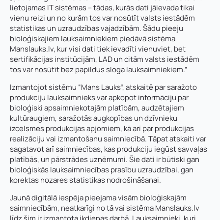
lietojamas IT sistēmas – tādas, kurās dati jāievada tikai
vienu reizi un no kurām tos var nosūtīt valsts iestādēm
statistikas un uzraudzības vajadzībām. Šādu pieeju
bioloģiskajiem lauksaimniekiem piedāvā sistēma
Manslauks.lv, kur visi dati tiek ievadīti vienuviet, bet
sertifikācijas institūcijām, LAD un citām valsts iestādēm
tos var nosūtīt bez papildus sloga lauksaimniekiem.”
Izmantojot sistēmu “Mans Lauks”, atskaitē par saražoto
produkciju lauksaimnieks var apkopot informāciju par
bioloģiski apsaimniekotajām platībām, audzētajiem
kultūraugiem, saražotās augkopības un dzīvnieku
izcelsmes produkcijas apjomiem, kā arī par produkcijas
realizāciju vai izmantošanu saimniecībā. Tāpat atskaiti var
sagatavot arī saimniecības, kas produkciju iegūst savvaļas
platībās, un pārstrādes uzņēmumi. Šie dati ir būtiski gan
bioloģiskās lauksaimniecības prasību uzraudzībai, gan
korektas nozares statistikas nodrošināšanai.
Jaunā digitālā iespēja pieejama visām bioloģiskajām
saimniecībām, neatkarīgi no tā vai sistēma Manslauks.lv
līdz šim ir izmantota ikdienas darbā. Lauksaimnieki, kuri