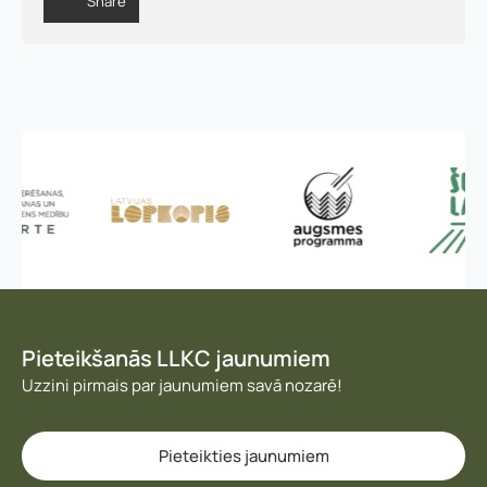
Share
s
r
e
ģ
i
s
t
r
ā
c
i
j
a
s
Pieteikšanās LLKC jaunumiem
Uzzini pirmais par jaunumiem savā nozarē!
Pieteikties jaunumiem