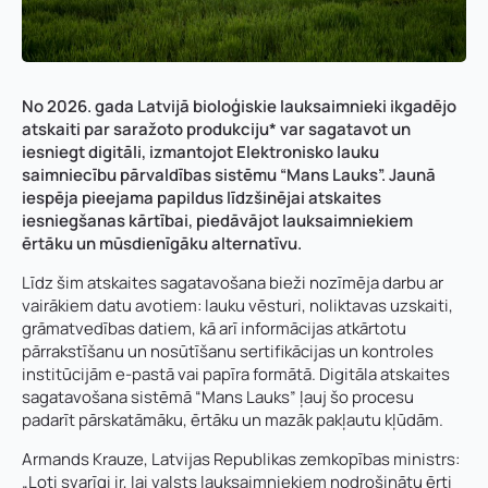
No 2026. gada Latvijā bioloģiskie lauksaimnieki ikgadējo
atskaiti par saražoto produkciju* var sagatavot un
iesniegt digitāli, izmantojot Elektronisko lauku
saimniecību pārvaldības sistēmu “Mans Lauks”. Jaunā
iespēja pieejama papildus līdzšinējai atskaites
iesniegšanas kārtībai, piedāvājot lauksaimniekiem
ērtāku un mūsdienīgāku alternatīvu.
Līdz šim atskaites sagatavošana bieži nozīmēja darbu ar
vairākiem datu avotiem: lauku vēsturi, noliktavas uzskaiti,
grāmatvedības datiem, kā arī informācijas atkārtotu
pārrakstīšanu un nosūtīšanu sertifikācijas un kontroles
institūcijām e-pastā vai papīra formātā. Digitāla atskaites
sagatavošana sistēmā “Mans Lauks” ļauj šo procesu
padarīt pārskatāmāku, ērtāku un mazāk pakļautu kļūdām.
Armands Krauze, Latvijas Republikas zemkopības ministrs:
„Ļoti svarīgi ir, lai valsts lauksaimniekiem nodrošinātu ērti