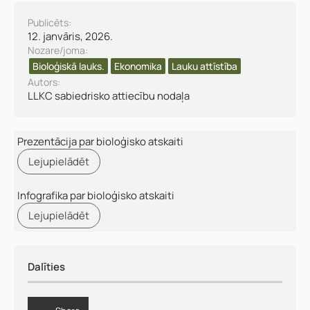
E-pasts
*
Publicēts:
12. janvāris, 2026.
Pamatnozare
Nozare/joma:
Pievieno savu CV un motivācijas vēstuli
*
Bioloģiskā lauks.
Ekonomika
Lauku attīstība
Autors:
P
LLKC sabiedrisko attiecību nodaļa
Piezīmes
a
m
Jūs varat augšupielādēt līdz 2 failiem.
a
Prezentācija par bioloģisko atskaiti
t
n
Lejupielādēt
Nosūtīt pieteikumu
o
z
Infografika par bioloģisko atskaiti
a
r
Lejupielādēt
Pieteikties
e
u
z
v
Dalīties
ā
r
d