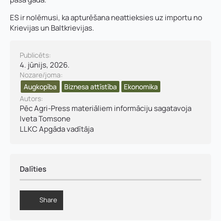
ES ir nolēmusi, ka apturēšana neattieksies uz importu no
Krievijas un Baltkrievijas.
Publicēts:
4. jūnijs, 2026.
Nozare/joma:
Vārds, uzvārds
*
Augkopība
Biznesa attīstība​
Ekonomika
Vārds
*
Autors:
Pēc
Agri-Press
materiāliem informāciju sagatavoja
Uzņēmuma reģistrācijas numurs:
Iveta Tomsone
Uzvārds
*
LLKC Apgāda vadītāja
E-pasta adrese:
*
Telefons
*
Dalīties
Kontakttālrunis
*
Share
E-pasts
*