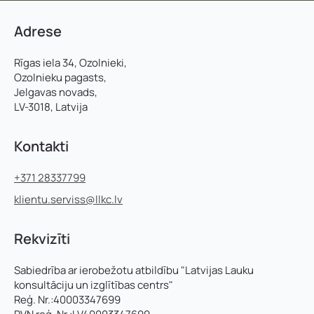
Adrese
Rīgas iela 34, Ozolnieki,
Ozolnieku pagasts,
Jelgavas novads,
LV-3018, Latvija
Kontakti
+371 28337799
klientu.serviss@llkc.lv
Rekvizīti
Sabiedrība ar ierobežotu atbildību "Latvijas Lauku
konsultāciju un izglītības centrs"
Reģ. Nr.:40003347699