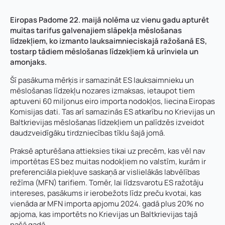
Eiropas Padome 22. maijā nolēma uz vienu gadu apturēt
muitas tarifus galvenajiem slāpekļa mēslošanas
līdzekļiem, ko izmanto lauksaimnieciskajā ražošanā ES,
tostarp tādiem mēslošanas līdzekļiem kā urīnviela un
amonjaks.
Šī pasākuma mērķis ir samazināt ES lauksaimnieku un
mēslošanas līdzekļu nozares izmaksas, ietaupot tiem
aptuveni 60 miljonus eiro importa nodokļos, liecina Eiropas
Komisijas dati. Tas arī samazinās ES atkarību no Krievijas un
Baltkrievijas mēslošanas līdzekļiem un palīdzēs izveidot
daudzveidīgāku tirdzniecības tīklu šajā jomā.
Praksē apturēšana attieksies tikai uz precēm, kas vēl nav
importētas ES bez muitas nodokļiem no valstīm, kurām ir
preferenciāla piekļuve saskaņā ar vislielākās labvēlības
režīma (MFN) tarifiem. Tomēr, lai līdzsvarotu ES ražotāju
intereses, pasākums ir ierobežots līdz preču kvotai, kas
vienāda ar MFN importa apjomu 2024. gadā plus 20% no
apjoma, kas importēts no Krievijas un Baltkrievijas tajā
pašā gadā.