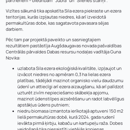
partneriem – biedrībām “Jubra” un “Silenes stariņi”.
Vizītes sākumā tika apskatīta Sila ezera piekraste un ezera
teritorijas, kurās izpļautas niedres, kā arī izveidotā
permakultūras dobe, kas sagatavota pavasara sējas
darbiem.
Pēc tam par projektā paveikto un sasniegtajiem
rezultātiem pastāstīja Augšdaugavas novada pašvaldības
Centrālās pārvaldes Dabas resursu nodaļas vadītāja Guna
Novika:
uzlabota Sila ezera ekoloģiskā kvalitāte, izpļaujot un
izvācot niedres no apmēram 0,3 ha lielas ezera
platības, tādējādi mazinot organisko vielu daudzumu
ūdenī un attiecīgi arī ezera aizaugšanu, kā arī palīdzot
uzturēt zivīm nepieciešamo skābekļa apjomu,
mazinot ūdenstilpes aizsērēšanu un radot labvēlīgus
apstākļus ūdens putniem;
niedru biomasa izmantota ierīkotajā aptuveni 150 m2
lielā permakultūras dobē, kurā 2024. gada rudenī
ievākta pirmā ķirbju, kabaču un kartupeļu raža. Dobes
veidošanā tika piesaistīti vietējās kopienas