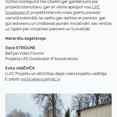
Vizītes noslēgumā tika izteikts gan gandarījums par
projekta īstenošanu, gan arī vēlme apkopot visu
LIFE
Goodwater IP
projektā īstenoto mazo grantu pieredzi
vienotā materiālā, lai varētu gan dalīties ar pieredzi, gan
gūt iedvesmu un zināšanas jaunām iniciatīvām, kas vērstas
uz rūpēm par virszemes ūdeņiem un to kvalitāti.
Materiālu sagatavoja:
Dace STRIGUNE
Baltijas Vides Forums
Projekta LIFE Goodwater IP koordinatore
Evita JAŅĒVIČA
LLKC Projektu un attīstības daļas vides projektu vadītāja
E-pasts:
evita.janevica@llkc.lv
Vārds, uzvārds
*
Vārds
*