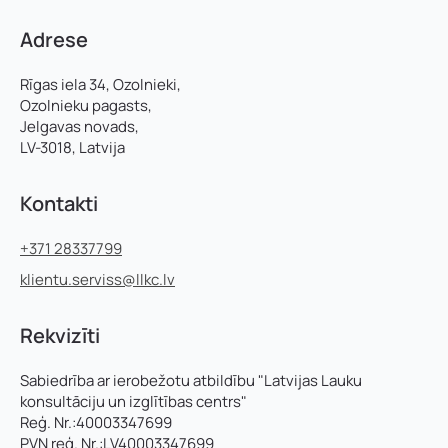
Adrese
Rīgas iela 34, Ozolnieki,
Ozolnieku pagasts,
Jelgavas novads,
LV-3018, Latvija
Kontakti
+371 28337799
klientu.serviss@llkc.lv
Rekvizīti
Sabiedrība ar ierobežotu atbildību "Latvijas Lauku
konsultāciju un izglītības centrs"
Reģ. Nr.:40003347699
PVN reģ. Nr.:LV40003347699