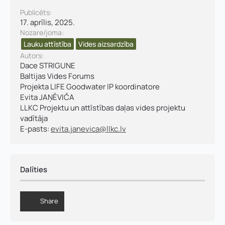
Publicēts:
17. aprīlis, 2025.
Nozare/joma:
Lauku attīstība
Vides aizsardzība​
Autors:
Dace STRIGUNE
Baltijas Vides Forums
Projekta LIFE Goodwater IP koordinatore
Evita JAŅĒVIČA
LLKC Projektu un attīstības daļas vides projektu
vadītāja
E-pasts:
evita.janevica@llkc.lv
Dalīties
Share