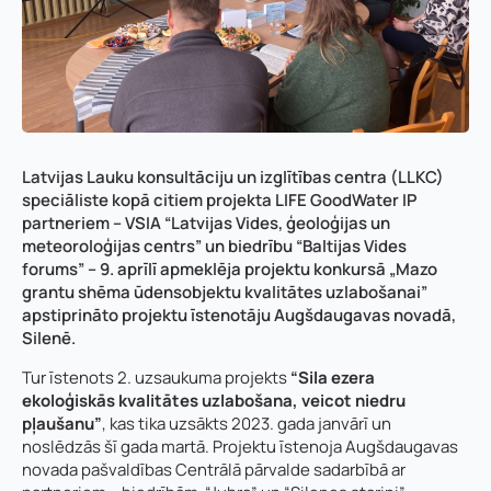
Latvijas Lauku konsultāciju un izglītības centra (LLKC)
speciāliste kopā citiem projekta LIFE GoodWater IP
partneriem – VSIA “Latvijas Vides, ģeoloģijas un
meteoroloģijas centrs” un biedrību “Baltijas Vides
forums” – 9. aprīlī apmeklēja projektu konkursā „Mazo
grantu shēma ūdensobjektu kvalitātes uzlabošanai”
apstiprināto projektu īstenotāju Augšdaugavas novadā,
Silenē.
Tur īstenots 2. uzsaukuma projekts
“Sila ezera
ekoloģiskās kvalitātes uzlabošana, veicot niedru
pļaušanu”
, kas tika uzsākts 2023. gada janvārī un
noslēdzās šī gada martā. Projektu īstenoja Augšdaugavas
novada pašvaldības Centrālā pārvalde sadarbībā ar