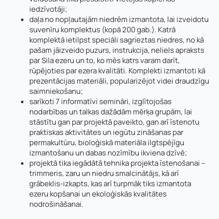
iedzīvotāji;
daļa no nopļautajām niedrēm izmantota, lai izveidotu
suvenīru komplektus (kopā 200 gab.). Katrā
komplektā ietilpst speciāli sagrieztas niedres, no kā
pašam jāizveido puzurs, instrukcija, neliels apraksts
par Sila ezeru un to, ko mēs katrs varam darīt,
rūpējoties par ezera kvalitāti. Komplekti izmantoti kā
prezentācijas materiāli, popularizējot videi draudzīgu
saimniekošanu;
sarīkoti 7 informatīvi semināri, izglītojošas
nodarbības un talkas dažādām mērķa grupām, lai
stāstītu gan par projektā paveikto, gan arī īstenotu
praktiskas aktivitātes un iegūtu zināšanas par
permakultūru, bioloģiskā materiāla ilgtspējīgu
izmantošanu un dabas nozīmību ikviena dzīvē;
projektā tika iegādātā tehnika projekta īstenošanai –
trimmeris, zaru un niedru smalcinātājs, kā arī
grābeklis-izkapts, kas arī turpmāk tiks izmantota
ezeru kopšanai un ekoloģiskās kvalitātes
nodrošināšanai.