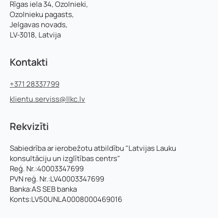
Rīgas iela 34, Ozolnieki,
Ozolnieku pagasts,
Jelgavas novads,
LV-3018, Latvija
Kontakti
+371 28337799
klientu.serviss@llkc.lv
Rekvizīti
Sabiedrība ar ierobežotu atbildību "Latvijas Lauku
konsultāciju un izglītības centrs"
Reģ. Nr.:40003347699
PVN reģ. Nr.:LV40003347699
Banka:AS SEB banka
Konts:LV50UNLA0008000469016