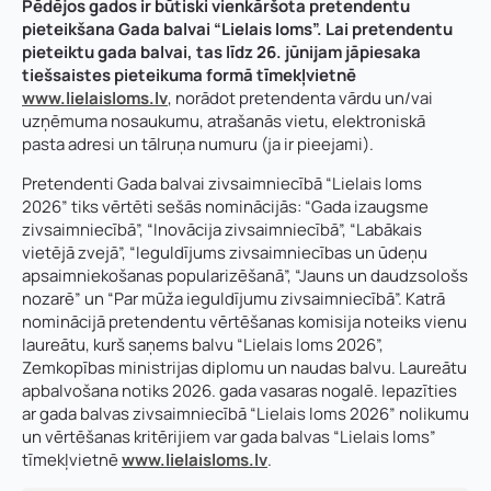
Pēdējos gados ir būtiski vienkāršota pretendentu
pieteikšana Gada balvai “Lielais loms”. Lai pretendentu
pieteiktu gada balvai, tas līdz 26. jūnijam jāpiesaka
tiešsaistes pieteikuma formā tīmekļvietnē
www.lielaisloms.lv
, norādot pretendenta vārdu un/vai
uzņēmuma nosaukumu, atrašanās vietu, elektroniskā
pasta adresi un tālruņa numuru (ja ir pieejami).
Pretendenti Gada balvai zivsaimniecībā “Lielais loms
2026” tiks vērtēti sešās nominācijās: “Gada izaugsme
zivsaimniecībā”, “Inovācija zivsaimniecībā”, “Labākais
vietējā zvejā”, “Ieguldījums zivsaimniecības un ūdeņu
apsaimniekošanas popularizēšanā”, “Jauns un daudzsološs
nozarē” un “Par mūža ieguldījumu zivsaimniecībā”. Katrā
nominācijā pretendentu vērtēšanas komisija noteiks vienu
laureātu, kurš saņems balvu “Lielais loms 2026”,
Zemkopības ministrijas diplomu un naudas balvu. Laureātu
Vārds, uzvārds
*
apbalvošana notiks 2026. gada vasaras nogalē. Iepazīties
Vārds
*
ar gada balvas zivsaimniecībā “Lielais loms 2026” nolikumu
un vērtēšanas kritērijiem var gada balvas “Lielais loms”
tīmekļvietnē
www.lielaisloms.lv
.
Uzņēmuma reģistrācijas numurs: