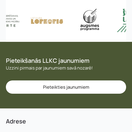
c
i
Pieteikties
j
a
s
*
*
K
o
n
t
Pieteikšanās LLKC jaunumiem
a
Uzzini pirmais par jaunumiem savā nozarē!
k
t
t
ā
Pieteikties jaunumiem
l
r
u
n
i
s
Adrese