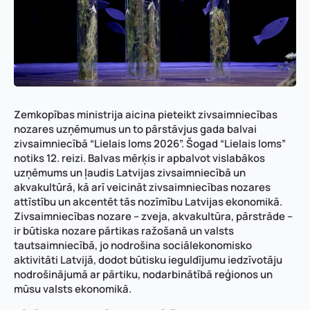
Zemkopības ministrija aicina pieteikt zivsaimniecības
nozares uzņēmumus un to pārstāvjus gada balvai
zivsaimniecībā “Lielais loms 2026”. Šogad “Lielais loms”
notiks 12. reizi. Balvas mērķis ir apbalvot vislabākos
uzņēmums un ļaudis Latvijas zivsaimniecībā un
akvakultūrā, kā arī veicināt zivsaimniecības nozares
attīstību un akcentēt tās nozīmību Latvijas ekonomikā.
Zivsaimniecības nozare – zveja, akvakultūra, pārstrāde –
ir būtiska nozare pārtikas ražošanā un valsts
tautsaimniecībā, jo nodrošina sociālekonomisko
aktivitāti Latvijā, dodot būtisku ieguldījumu iedzīvotāju
nodrošinājumā ar pārtiku, nodarbinātībā reģionos un
mūsu valsts ekonomikā.