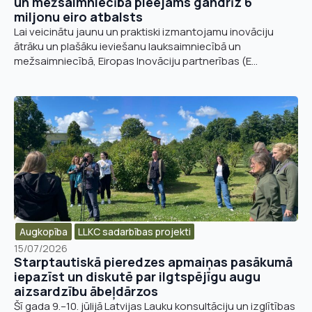
un mežsaimniecībā pieejams gandrīz 6
miljonu eiro atbalsts
Lai veicinātu jaunu un praktiski izmantojamu inovāciju
ātrāku un plašāku ieviešanu lauksaimniecībā un
mežsaimniecībā, Eiropas Inovāciju partnerības (E...
Augkopība
LLKC sadarbības projekti
15/07/2026
Starptautiskā pieredzes apmaiņas pasākumā
iepazīst un diskutē par ilgtspējīgu augu
aizsardzību ābeļdārzos
Šī gada 9.–10. jūlijā Latvijas Lauku konsultāciju un izglītības