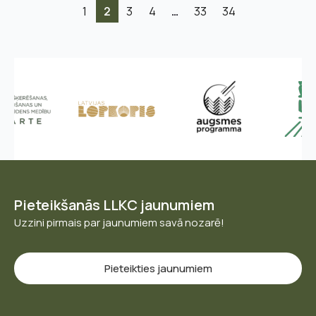
1
2
3
4
…
33
34
Pieteikšanās LLKC jaunumiem
Uzzini pirmais par jaunumiem savā nozarē!
Pieteikties jaunumiem