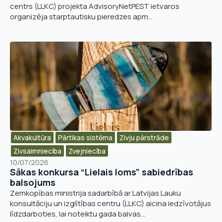
centrs (LLKC) projekta AdvisoryNetPEST ietvaros
organizēja starptautisku pieredzes apm...
Akvakultūra
Pārtikas sistēma
Zivju pārstrāde
Zivsaimniecība
Zvejniecība
10/07/2026
Sākas konkursa “Lielais loms” sabiedrības
balsojums
Zemkopības ministrija sadarbībā ar Latvijas Lauku
konsultāciju un izglītības centru (LLKC) aicina iedzīvotājus
līdzdarboties, lai noteiktu gada balvas...