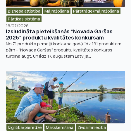
Biznesa attīstība​
Mājražošana
Pārstrāde/mājražošana​
Pārtikas sistēma
16/07/2026
Izsludināta pieteikšanās “Novada Garšas
2026” produktu kvalitātes konkursam
No 71 produkta pirmajā konkursa gadā līdz 191 produktam
pērn - "Novada Garšas" produktu kvalitātes konkurss
turpina augt, un līdz 17. augustam Latvija...
Izglītība/pieredze
Makšķerēšana
Zivsaimniecība