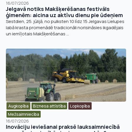
16/07/2026
Jelgavā notiks Makšķerēšanas festivāls
ģimenēm: aicina uz aktīvu dienu pie ūdeņiem
Sestdien, 25. jūlijā, no pulksten 10 līdz 15 Jelgavas Lielupes
labā krasta promenādē tradicionāli norisināsies ikgadējais
un iemīļotais Makšķerēšanas ...
Augkopība
Biznesa attīstība​
Lopkopība
Mežsaimniecība
16/07/2026
Inovāciju ieviešanai praksē lauksaimniecībā