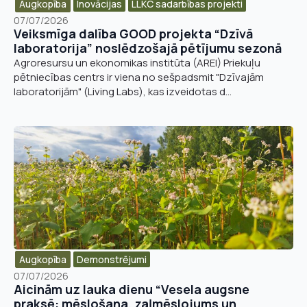
Augkopība
Inovācijas
LLKC sadarbības projekti
07/07/2026
Veiksmīga dalība GOOD projekta “Dzīvā
laboratorija” noslēdzošajā pētījumu sezonā
Agroresursu un ekonomikas institūta (AREI) Priekuļu
pētniecības centrs ir viena no sešpadsmit "Dzīvajām
laboratorijām" (Living Labs), kas izveidotas d...
Augkopība
Demonstrējumi
07/07/2026
Aicinām uz lauka dienu “Vesela augsne
praksē: mēslošana, zaļmēslojums un