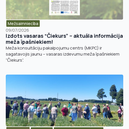
L
Pievieno savu CV un motivācijas vēstuli
*
Pamatnozare
a
y
Mežsaimniecība
o
09/07/2026
u
Izdots vasaras “Čiekurs” – aktuāla informācija
Piezīmes
t
Jūs varat augšupielādēt līdz 2 failiem.
meža īpašniekiem!
r
e
Meža konsultāciju pakalpojumu centrs (MKPC) ir
ģ
sagatavojis jaunu – vasaras izdevumu meža īpašniekiem
Nosūtīt pieteikumu
i
“Čiekurs”.
s
t
r
ā
Pieteikties
c
i
j
a
s