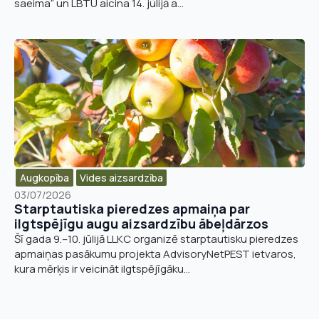
saeima” un LBTU aicina 14. jūlijā a...
Augkopība
Vides aizsardzība​
03/07/2026
Starptautiska pieredzes apmaiņa par
ilgtspējīgu augu aizsardzību ābeļdārzos
Šī gada 9.–10. jūlijā LLKC organizē starptautisku pieredzes
apmaiņas pasākumu projekta AdvisoryNetPEST ietvaros,
kura mērķis ir veicināt ilgtspējīgāku...