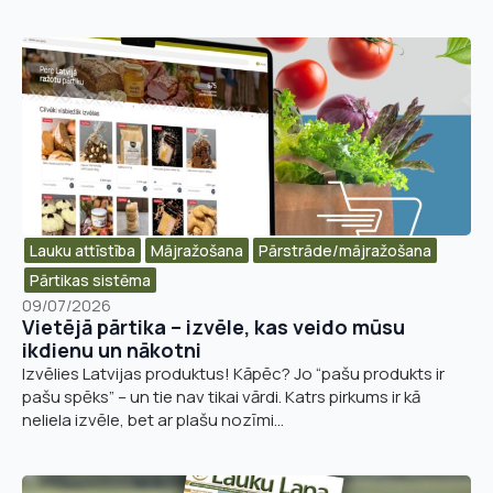
Lauku attīstība
Mājražošana
Pārstrāde/mājražošana​
Pārtikas sistēma
09/07/2026
Vietējā pārtika – izvēle, kas veido mūsu
ikdienu un nākotni
Izvēlies Latvijas produktus! Kāpēc? Jo “pašu produkts ir
pašu spēks” – un tie nav tikai vārdi. Katrs pirkums ir kā
neliela izvēle, bet ar plašu nozīmi...