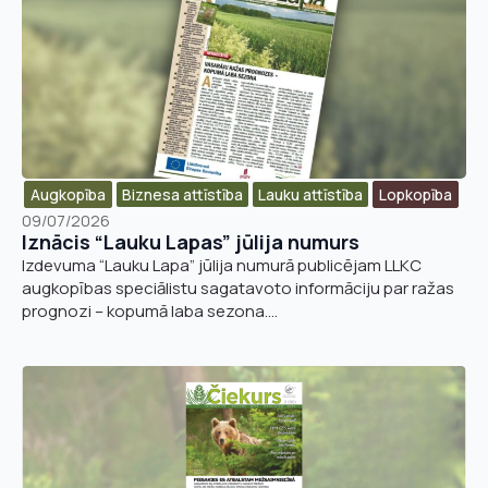
Vārds, uzvārds
*
Vārds
*
Augkopība
Biznesa attīstība​
Lauku attīstība
Lopkopība
09/07/2026
Iznācis “Lauku Lapas” jūlija numurs
Uzņēmuma reģistrācijas numurs:
Uzvārds
*
Izdevuma “Lauku Lapa” jūlija numurā publicējam LLKC
augkopības speciālistu sagatavoto informāciju par ražas
prognozi – kopumā laba sezona....
E-pasta adrese:
*
Telefons
*
Kontakttālrunis
*
E-pasts
*