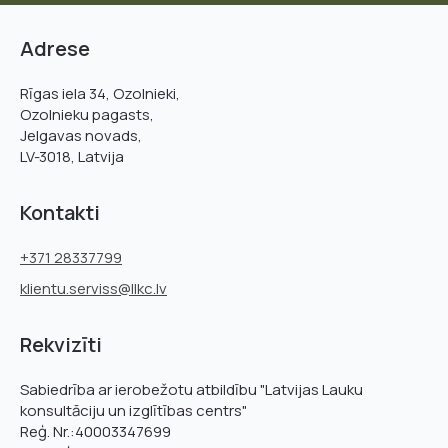
Adrese
Rīgas iela 34, Ozolnieki,
Ozolnieku pagasts,
Jelgavas novads,
LV-3018, Latvija
Kontakti
+371 28337799
klientu.serviss@llkc.lv
Rekvizīti
Sabiedrība ar ierobežotu atbildību "Latvijas Lauku
konsultāciju un izglītības centrs"
Reģ. Nr.:40003347699