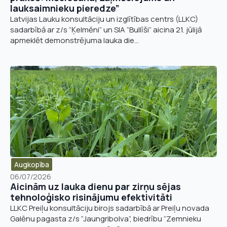
lauksaimnieku pieredze”
Latvijas Lauku konsultāciju un izglītības centrs (LLKC)
sadarbībā ar z/s “Ķelmēni” un SIA “Bullīši” aicina 21. jūlijā
apmeklēt demonstrējuma lauka die...
Augkopība
06/07/2026
Aicinām uz lauka dienu par zirņu sējas
tehnoloģisko risinājumu efektivitāti
LLKC Preiļu konsultāciju birojs sadarbībā ar Preiļu novada
Galēnu pagasta z/s ”Jaungribolva”, biedrību “Zemnieku